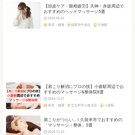
【頭皮ケア・眼精疲労】天神・赤坂周辺で
おすすめのヘッドマッサージ5選
2025.06.02
美容・健康
福岡市中央区
天神駅
【肩こり解消にプロの技】小倉駅周辺でお
すすめのマッサージ&整体院8選
2024.12.27
美容・健康
北九州市小倉北区
小倉駅
肩こりがつらい…！久留米市でおすすめの
「マッサージ・整体」5選
2024.12.25