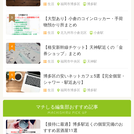
生活
福岡市博多区
博多駅
3
【大型あり】小倉のコインロッカー・手荷
物預かり所まとめ
生活
北九州市小倉北区
小倉駅
4
【格安新幹線チケット】天神駅近くの「金
券ショップ」まとめ
生活
福岡市中央区
天神駅
5
博多区の安いネットカフェ5選【完全個室・
シャワー・駅近あり】
生活
福岡市博多区
博多駅
マチしる編集部おすすめ記事
【接待に最適】博多駅近くの個室完備のお
すすめ居酒屋11選