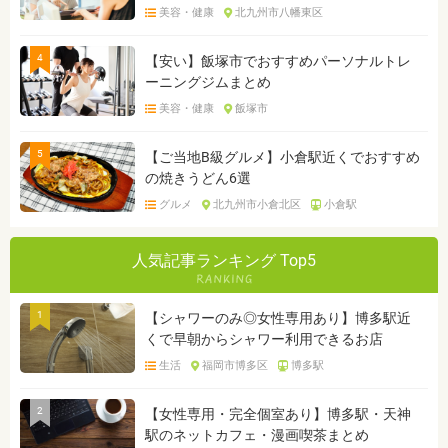
美容・健康
北九州市八幡東区
4
【安い】飯塚市でおすすめパーソナルトレ
ーニングジムまとめ
美容・健康
飯塚市
5
【ご当地B級グルメ】小倉駅近くでおすすめ
の焼きうどん6選
グルメ
北九州市小倉北区
小倉駅
人気記事ランキング Top5
1
【シャワーのみ◎女性専用あり】博多駅近
くで早朝からシャワー利用できるお店
生活
福岡市博多区
博多駅
2
【女性専用・完全個室あり】博多駅・天神
駅のネットカフェ・漫画喫茶まとめ