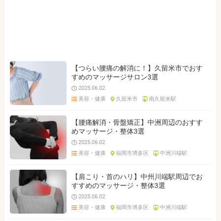
ジャンルを選ぶ
※複数選択可能です
ジム・トレーニング
マッサージ
オイルマッサージ
足つぼ・フット・リフレクソロジー
ヘッドマッサージ
肩こり
腰痛
整体・接骨院
【つらい腰痛の解消に！】久留米市でおす
すめのマッサージサロン3選
美容鍼灸・美容整体・エステ
2025.06.02
美容・健康
久留米市
南久留米駅
クリア
検索
【腰痛解消・骨盤矯正】中洲周辺のおすす
めマッサージ・整体3選
2025.06.02
美容・健康
福岡市博多区
中洲川端駅
【肩こり・首のハリ】中州川端駅周辺でお
すすめのマッサージ・整体3選
2025.06.02
美容・健康
福岡市博多区
中洲川端駅