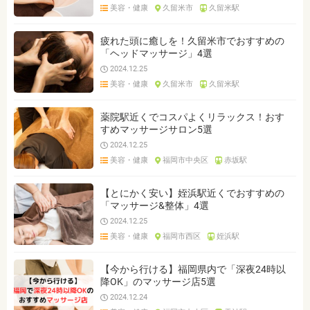
美容・健康
久留米市
久留米駅
疲れた頭に癒しを！久留米市でおすすめの
「ヘッドマッサージ」4選
2024.12.25
美容・健康
久留米市
久留米駅
薬院駅近くでコスパよくリラックス！おす
すめマッサージサロン5選
2024.12.25
美容・健康
福岡市中央区
赤坂駅
【とにかく安い】姪浜駅近くでおすすめの
「マッサージ&整体」4選
2024.12.25
美容・健康
福岡市西区
姪浜駅
【今から行ける】福岡県内で「深夜24時以
降OK」のマッサージ店5選
2024.12.24