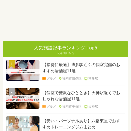
人気施設記事ランキング Top5
1
【接待に最適】博多駅近くの個室完備のお
すすめ居酒屋11選
グルメ
福岡市博多区
博多駅
2
【個室で贅沢なひととき】天神駅近くでお
しゃれな居酒屋11選
グルメ
福岡市中央区
天神駅
3
【安い・パーソナルあり】八幡東区でおす
すめトレーニングジムまとめ