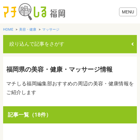
HOME
美容・健康
マッサージ
絞り込んで記事をさがす
グルメ
福岡県の美容・健康・マッサージ情報
美容・健康
マチしる福岡編集部おすすめの周辺の美容・健康情報を
ご紹介します
歯医者・病院
おでかけ
カテゴリを選ぶ
記事一覧（18件）
すべて
グルメ
美容・健康
歯医者・病院
おでかけ
生活
生活