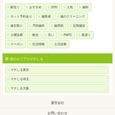
駅近く
おすすめ
評判
人気
歯科
ネット予約あり
歯医者
歯のクリーニング
歯石取り
予防歯科
歯周病
定期健診
土曜診療
観光
安い
PMTC
夜遅く
クーポン
生活情報
土日診療
他のエリアのマチしる
マチしる東京
マチしる埼玉
マチしる大阪
運営会社
お問い合わせ