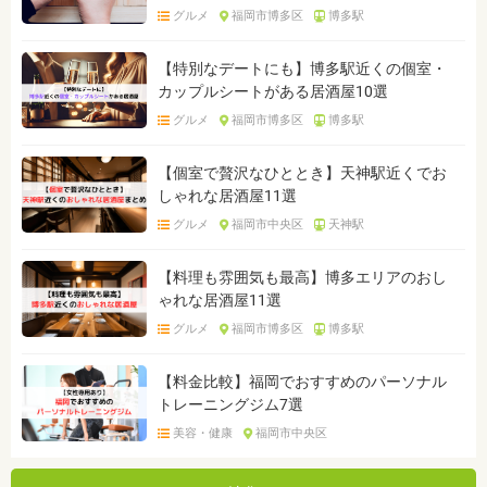
グルメ
福岡市博多区
博多駅
【特別なデートにも】博多駅近くの個室・
カップルシートがある居酒屋10選
グルメ
福岡市博多区
博多駅
【個室で贅沢なひととき】天神駅近くでお
しゃれな居酒屋11選
グルメ
福岡市中央区
天神駅
【料理も雰囲気も最高】博多エリアのおし
ゃれな居酒屋11選
グルメ
福岡市博多区
博多駅
【料金比較】福岡でおすすめのパーソナル
トレーニングジム7選
美容・健康
福岡市中央区