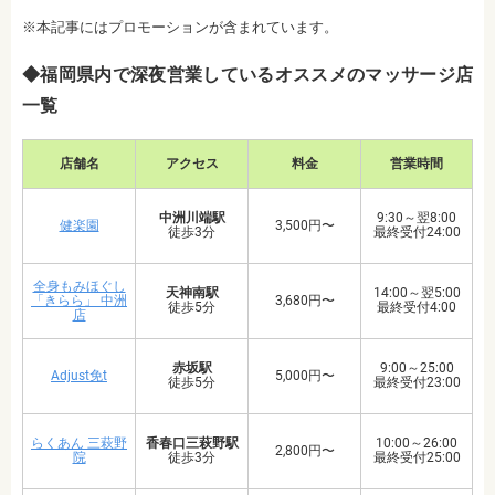
※本記事にはプロモーションが含まれています。
◆福岡県内で深夜営業しているオススメのマッサージ店
一覧
店舗名
アクセス
料金
営業時間
中洲川端駅
9:30～翌8:00
健楽園
3,500円〜
徒歩3分
最終受付24:00
全身もみほぐし
天神南駅
14:00～翌5:00
「きらら」 中洲
3,680円〜
徒歩5分
最終受付4:00
店
赤坂駅
9:00～25:00
Adjust免t
5,000円〜
徒歩5分
最終受付23:00
らくあん 三萩野
香春口三萩野駅
10:00～26:00
2,800円〜
院
徒歩3分
最終受付25:00