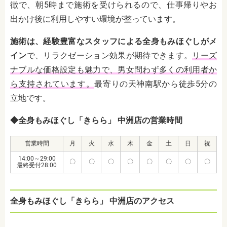
徴で、朝5時まで施術を受けられるので、仕事帰りやお
出かけ後に利用しやすい環境が整っています。
施術は、経験豊富なスタッフによる全身もみほぐしがメ
イン
で、リラクゼーション効果が期待できます。
リーズ
ナブルな価格設定も魅力で、男女問わず多くの利用者か
ら支持されています。
最寄りの天神南駅から徒歩5分の
立地です。
◆全身もみほぐし「きらら」 中洲店の営業時間
営業時間
月
火
水
木
金
土
日
祝
14:00～29:00
〇
〇
〇
〇
〇
〇
〇
〇
最終受付28:00
全身もみほぐし「きらら」 中洲店のアクセス