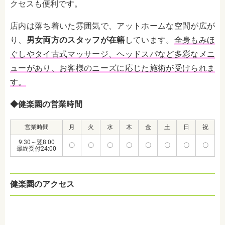
クセスも便利です。
店内は落ち着いた雰囲気で、アットホームな空間が広が
り、
男女両方のスタッフが在籍
しています。
全身もみほ
ぐしやタイ古式マッサージ、ヘッドスパなど多彩なメニ
ューがあり、お客様のニーズに応じた施術が受けられま
す。
◆健楽園の営業時間
営業時間
月
火
水
木
金
土
日
祝
9:30～翌8:00
〇
〇
〇
〇
〇
〇
〇
〇
最終受付24:00
健楽園のアクセス