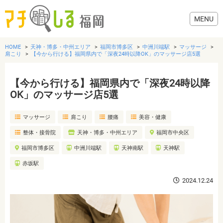
HOME
天神・博多・中州エリア
福岡市博多区
中洲川端駅
マッサージ
肩こり
【今から行ける】福岡県内で「深夜24時以降OK」のマッサージ店5選
【今から行ける】福岡県内で「深夜24時以降
グルメ
OK」のマッサージ店5選
マッサージ
肩こり
腰痛
美容・健康
美容・健康
整体・接骨院
天神・博多・中州エリア
福岡市中央区
歯医者・病院
福岡市博多区
中洲川端駅
天神南駅
天神駅
赤坂駅
おでかけ
2024.12.24
生活