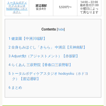
14:00～22:00
トータルボディ
最終受付21:00
ケアスタジオ
渡辺通駅
5,520円〜
※曜日によっ
hodoyoku（ホド
徒歩4分
ヨク）
て異なります
Contents
[
hide
]
1
健楽園【中洲川端駅】
2
全身もみほぐし「きらら」 中洲店【天神南駅】
3
Adjust免t（アジャストメント）【赤坂駅】
4
らくあん 三萩野院【香春口三萩野駅】
5
トータルボディケアスタジオ hodoyoku（ホドヨ
ク）【渡辺通駅】
6
まとめ