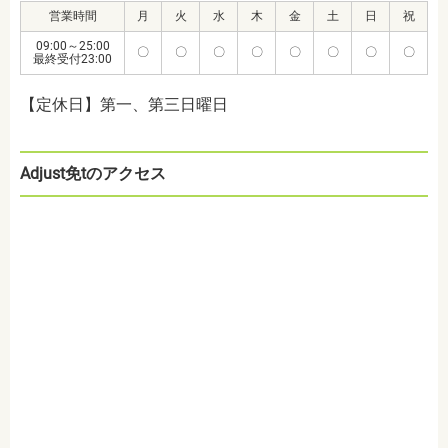
営業時間
月
火
水
木
金
土
日
祝
09:00～25:00
〇
〇
〇
〇
〇
〇
〇
〇
最終受付23:00
【定休日】第一、第三日曜日
Adjust免tのアクセス