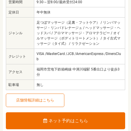
営業時間
9:30～翌8:00/最終受付24:00
定休日
年中無休
足つぼマッサージ（足裏・フットケア） / リンパマッ
サージ・リンパドレナージュ / ヘッドマッサージ・ヘ
ジャンル
ッドスパ / アロママッサージ・アロマテラピー / オイ
ルマッサージ（ボディトリートメント） / タイ古式マ
ッサージ（タイ式） / リラクゼーション
VISA /MasterCard /JCB /AmericanExpress /DinersClu
クレジット
b
福岡市営地下鉄箱崎線 中洲川端駅 5番出口より徒歩3
アクセス
分
駐車場
無し
店舗情報詳細はこちら
ネット予約はこちら