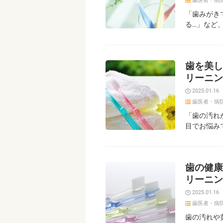
歯医者・病
「歯みがき
る…」など
歯を美し
リーニン
2025.01.16
歯医者・病
「歯の汚れ
目でお悩み
歯の健康
リーニン
2025.01.16
歯医者・病
歯の汚れや