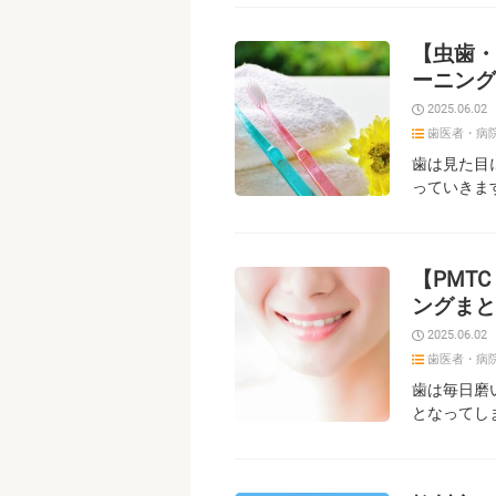
【虫歯・
ーニング
2025.06.02
歯医者・病
歯は見た目
っていきま
【PMT
ングまと
2025.06.02
歯医者・病
歯は毎日磨
となってし