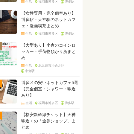
生活
福岡市博多区
博多駅
【女性専用・完全個室あり】
博多駅・天神駅のネットカフ
ェ・漫画喫茶まとめ
生活
福岡市博多区
博多駅
【大型あり】小倉のコインロ
ッカー・手荷物預かり所まと
め
生活
北九州市小倉北区
小倉駅
博多区の安いネットカフェ5選
【完全個室・シャワー・駅近
あり】
生活
福岡市博多区
博多駅
【格安新幹線チケット】天神
駅近くの「金券ショップ」ま
とめ