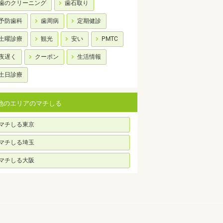
歯のクリーニング
歯石取り
予防歯科
歯周病
定期健診
土曜診療
観光
安い
PMTC
夜遅く
クーポン
生活情報
土日診療
他のエリアのマチしる
マチしる東京
マチしる埼玉
マチしる大阪