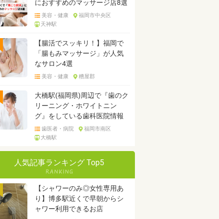
におすすめのマッサージ店8選
美容・健康
福岡市中央区
天神駅
【腸活でスッキリ！】福岡で
「腸もみマッサージ」が人気
なサロン4選
美容・健康
糟屋郡
大橋駅(福岡県)周辺で『歯のク
リーニング・ホワイトニン
グ』をしている歯科医院情報
歯医者・病院
福岡市南区
大橋駅
人気記事ランキング Top5
【シャワーのみ◎女性専用あ
り】博多駅近くで早朝からシ
ャワー利用できるお店