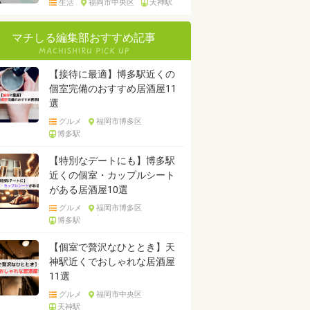
生活
福岡市中央区
天神駅
マチしる編集部おすすめ記事
【接待に最適】博多駅近くの
個室完備のおすすめ居酒屋11
選
グルメ
福岡市博多区
博多駅
【特別なデートにも】博多駅
近くの個室・カップルシート
がある居酒屋10選
グルメ
福岡市博多区
博多駅
【個室で贅沢なひととき】天
神駅近くでおしゃれな居酒屋
11選
グルメ
福岡市中央区
天神駅