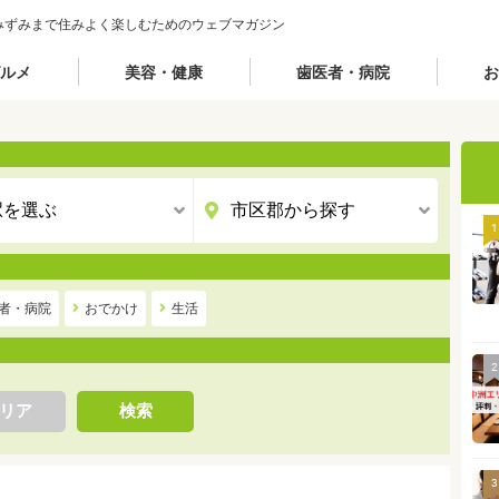
みずみまで住みよく楽しむためのウェブマガジン
ルメ
美容・健康
歯医者・病院
お
1
者・病院
おでかけ
生活
2
リア
検索
3