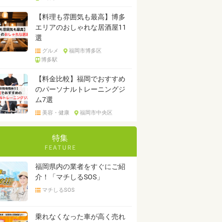
【料理も雰囲気も最高】博多
エリアのおしゃれな居酒屋11
選
グルメ
福岡市博多区
博多駅
【料金比較】福岡でおすすめ
のパーソナルトレーニングジ
ム7選
美容・健康
福岡市中央区
特集
福岡県内の業者をすぐにご紹
介！「マチしるSOS」
マチしるSOS
乗れなくなった車が高く売れ