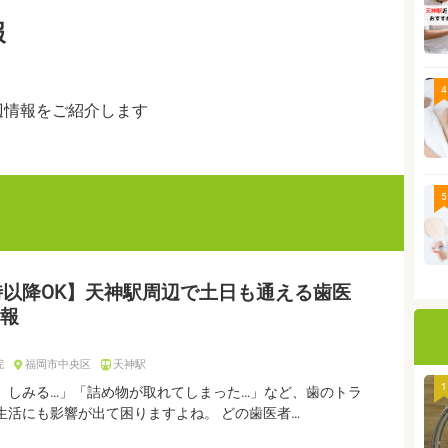
報
4
辺情報をご紹介します
5
時以降OK】天神駅周辺で土日も通える歯医
報
院
福岡市中央区
天神駅
1
、しみる…」「詰め物が取れてしまった…」など、歯のトラ
生活にも影響が出て困りますよね。 どの歯医者…