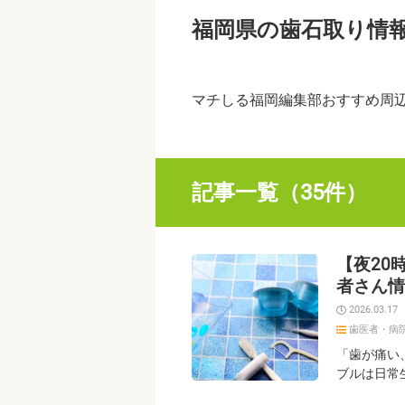
福岡県の歯石取り情
マチしる福岡編集部おすすめ周
記事一覧（35件）
【夜20
者さん情
2026.03.17
歯医者・病
「歯が痛い
ブルは日常