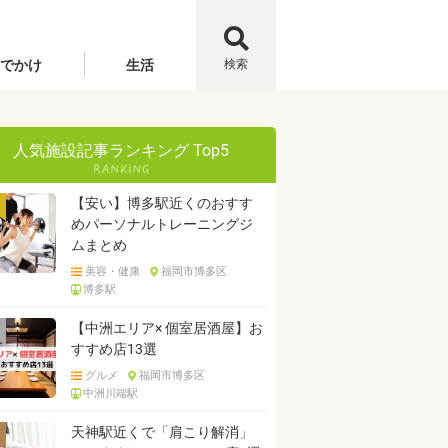
でかけ
生活
検索
人気施設記事ランキング Top5
【安い】博多駅近くのおすす
めパーソナルトレーニングジ
ムまとめ
美容・健康
福岡市博多区
博多駅
【中洲エリア× 個室居酒屋】お
すすめ店13選
グルメ
福岡市博多区
中洲川端駅
天神駅近くで「肩こり解消」