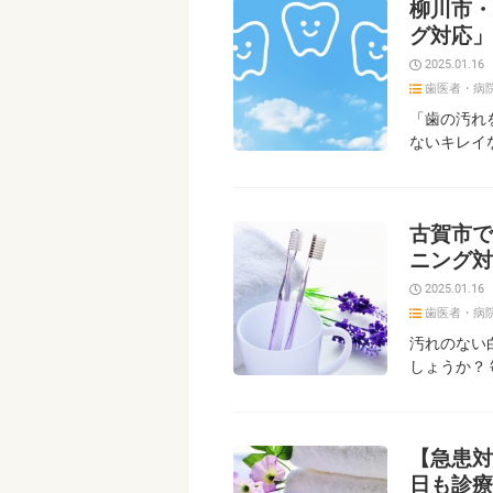
柳川市・
グ対応」
2025.01.16
歯医者・病
「歯の汚れ
ないキレイ
古賀市で
ニング対
2025.01.16
歯医者・病
汚れのない
しょうか？
【急患対
日も診療