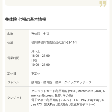
整体院 七福の基本情報
名称
整体院 七福
住所
福岡県福岡市西区姪の浜1-23-11-1
月〜土
18:00～21:00
営業時間
日祝
10:00～21:00
定休日
不定休
ジャンル
接骨院・整骨院、整体、クイックマッサージ
クレジットカード利用可能 (VISA , MasterCard , JCB , A
mericanExpress , 銀聯 , その他)
クレジット
電子マネー利用可能 (メルペイ , LINE Pay , Pay Pay , iD
, au PAY , 楽天Pay , 楽天Edy , 交通系電子マネー)