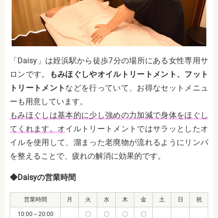
「Daisy」は姪浜駅から徒歩7分の場所にある女性専用サ
ロンです。
もみほぐしやオイルトリートメント、フット
トリートメント
などを行っていて、お得なセットメニュ
ーも用意しています。
もみほぐしは基本的に少し強めの力加減で身体をほぐし
てくれます。オ
イルトリートメントではサラッとしたオ
イルを使用して、溜まった老廃物が流れるようにリンパ
を整えることで、疲れの解消に効果的です。
◆Daisyの営業時間
営業時間
月
火
水
木
金
土
日
祝
10:00～20:00
〇
〇
〇
〇