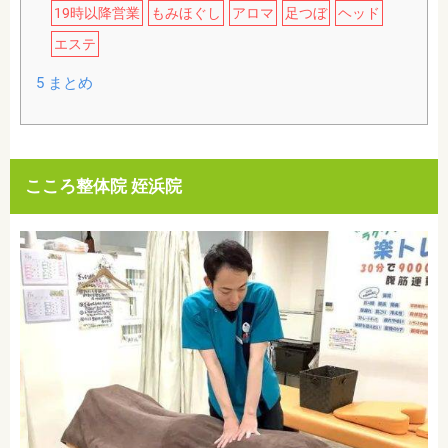
19時以降営業
もみほぐし
アロマ
足つぼ
ヘッド
エステ
5
まとめ
こころ整体院 姪浜院