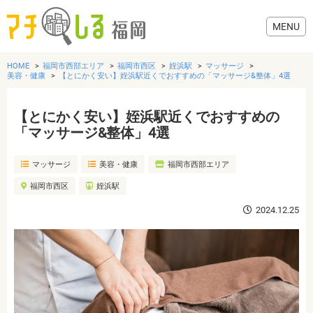
HOME
福岡市西部エリア
福岡市西区
姪浜駅
マッサージ
美容・健康
【とにかく安い】姪浜駅近くでおすすめの「マッサージ&整体」4選
【とにかく安い】姪浜駅近くでおすすめの
グルメ
「マッサージ&整体」4選
マッサージ
美容・健康
福岡市西部エリア
美容・健康
福岡市西区
姪浜駅
歯医者・病院
2024.12.25
おでかけ
生活