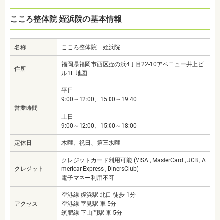
こころ整体院 姪浜院の基本情報
名称
こころ整体院 姪浜院
福岡県福岡市西区姪の浜4丁目22-10アベニュー井上ビ
住所
ル1F 地図
平日
9:00～12:00、15:00～19:40
営業時間
土日
9:00～12:00、15:00～18:00
定休日
木曜、祝日、第三水曜
クレジットカード利用可能 (VISA , MasterCard , JCB , A
クレジット
mericanExpress , DinersClub)
電子マネー利用不可
空港線 姪浜駅 北口 徒歩 1分
アクセス
空港線 室見駅 車 5分
筑肥線 下山門駅 車 5分