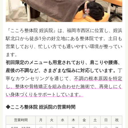
『こころ整体院 姪浜院』は、福岡市西区に位置し、姪浜
駅北口から徒歩1分の好立地にある整体院です。土日も
営業しており、忙しい方でも通いやすい環境が整ってい
ます。
初回限定のメニューも用意されており、肩こりや腰痛、
産後の不調など、さまざまな悩みに対応しています。
丁
寧なカウンセリングを通じて、
不調の根本原因を特定
し、整体や骨格矯正を組み合わせた施術で、再発しにく
い身体づくりをサポートしています。
◆こころ整体院 姪浜院の営業時間
営業時間
月
火
水
木
金
土
日
祝