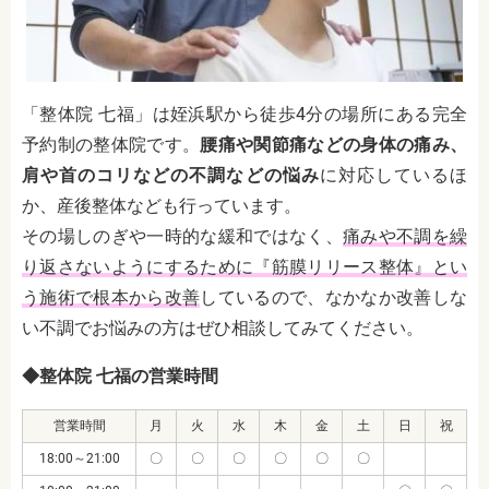
「整体院 七福」は姪浜駅から徒歩4分の場所にある完全
予約制の整体院です。
腰痛や関節痛などの身体の痛み、
肩や首のコリなどの不調などの悩み
に対応しているほ
か、産後整体なども行っています。
その場しのぎや一時的な緩和ではなく、
痛みや不調を繰
り返さないようにするために『筋膜リリース整体』とい
う施術で根本から改善
しているので、なかなか改善しな
い不調でお悩みの方はぜひ相談してみてください。
◆整体院 七福の営業時間
営業時間
月
火
水
木
金
土
日
祝
18:00～21:00
〇
〇
〇
〇
〇
〇