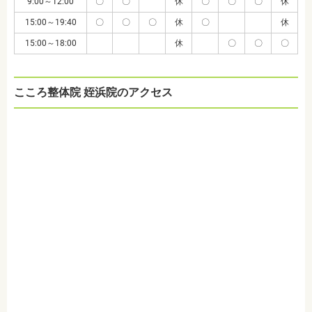
9:00～12:00
〇
〇
休
〇
〇
〇
休
15:00～19:40
〇
〇
〇
休
〇
休
15:00～18:00
休
〇
〇
〇
こころ整体院 姪浜院のアクセス