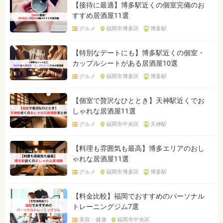
【接待に最適】博多駅近くの個室完備のお
すすめ居酒屋11選
グルメ
福岡市博多区
博多駅
【特別なデートにも】博多駅近くの個室・
カップルシートがある居酒屋10選
グルメ
福岡市博多区
博多駅
【個室で贅沢なひととき】天神駅近くでお
しゃれな居酒屋11選
グルメ
福岡市中央区
天神駅
【料理も雰囲気も最高】博多エリアのおし
ゃれな居酒屋11選
グルメ
福岡市博多区
博多駅
【料金比較】福岡でおすすめのパーソナル
トレーニングジム7選
美容・健康
福岡市中央区