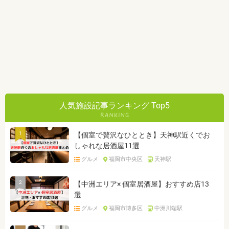
人気施設記事ランキング Top5
1
【個室で贅沢なひととき】天神駅近くでお
しゃれな居酒屋11選
グルメ
福岡市中央区
天神駅
2
【中洲エリア× 個室居酒屋】おすすめ店13
選
グルメ
福岡市博多区
中洲川端駅