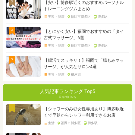
3
【安い】博多駅近くのおすすめパーソナル
トレーニングジムまとめ
美容・健康
福岡市博多区
博多駅
4
【とにかく安い】福岡でおすすめの「タイ
古式マッサージ」6選
美容・健康
福岡市博多区
博多駅
5
【腸活でスッキリ！】福岡で「腸もみマッ
サージ」が人気なサロン4選
美容・健康
糟屋郡
人気記事ランキング Top5
1
【シャワーのみ◎女性専用あり】博多駅近
くで早朝からシャワー利用できるお店
生活
福岡市博多区
博多駅