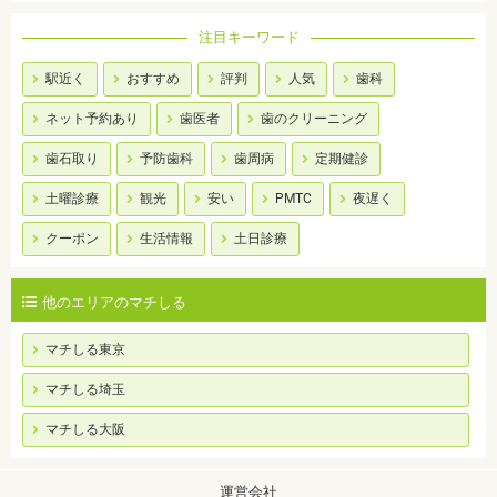
注目キーワード
駅近く
おすすめ
評判
人気
歯科
ネット予約あり
歯医者
歯のクリーニング
歯石取り
予防歯科
歯周病
定期健診
土曜診療
観光
安い
PMTC
夜遅く
クーポン
生活情報
土日診療
他のエリアのマチしる
マチしる東京
マチしる埼玉
マチしる大阪
運営会社