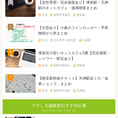
2
【女性専用・完全個室あり】博多駅・天神
駅のネットカフェ・漫画喫茶まとめ
生活
福岡市博多区
博多駅
3
【大型あり】小倉のコインロッカー・手荷
物預かり所まとめ
生活
北九州市小倉北区
小倉駅
4
博多区の安いネットカフェ5選【完全個室・
シャワー・駅近あり】
生活
福岡市博多区
博多駅
5
【格安新幹線チケット】天神駅近くの「金
券ショップ」まとめ
生活
福岡市中央区
天神駅
マチしる編集部おすすめ記事