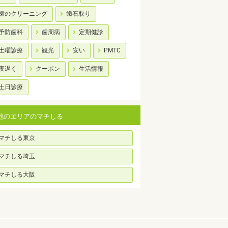
歯のクリーニング
歯石取り
予防歯科
歯周病
定期健診
土曜診療
観光
安い
PMTC
夜遅く
クーポン
生活情報
土日診療
他のエリアのマチしる
マチしる東京
マチしる埼玉
マチしる大阪