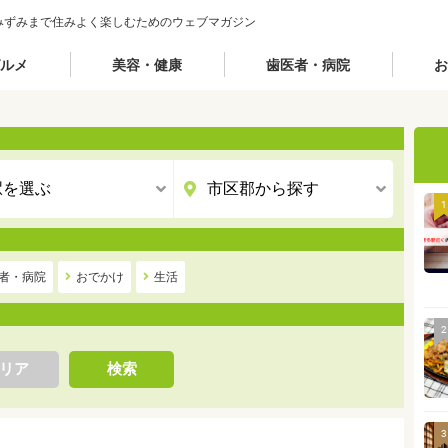
みずみまで住みよく楽しむためのウェブマガジン
ルメ
美容・健康
歯医者・病院
お
1
者・病院
おでかけ
生活
2
リア
検索
3