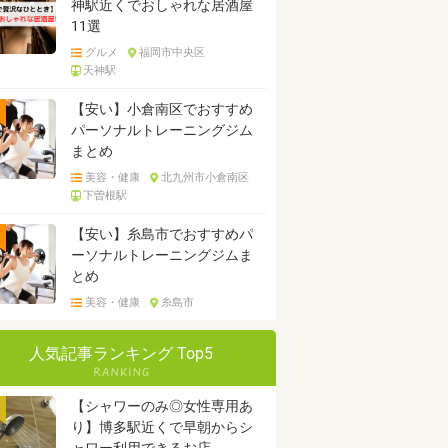
神駅近くでおしゃれな居酒屋
11選
グルメ
福岡市中央区
天神駅
【安い】小倉南区でおすすめ
パーソナルトレーニングジム
まとめ
美容・健康
北九州市小倉南区
下曽根駅
【安い】糸島市でおすすめパ
ーソナルトレーニングジムま
とめ
美容・健康
糸島市
人気記事ランキング Top5
【シャワーのみ◎女性専用あ
り】博多駅近くで早朝からシ