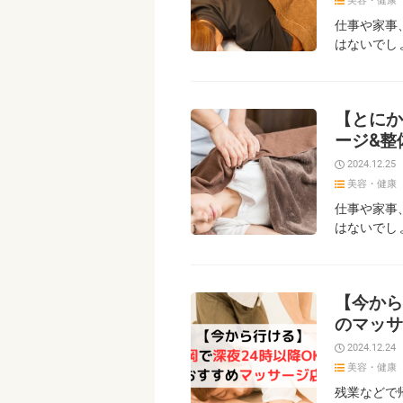
美容・健康
仕事や家事
はないでし
【とにか
ージ&整
2024.12.25
美容・健康
仕事や家事
はないでし
【今から
のマッサ
2024.12.24
美容・健康
残業などで