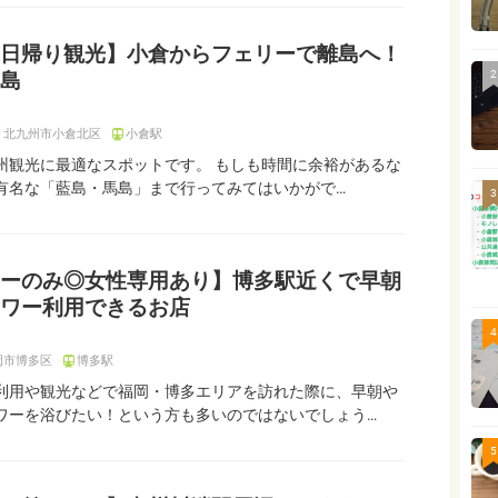
日帰り観光】小倉からフェリーで離島へ！
2
島
北九州市小倉北区
小倉駅
州観光に最適なスポットです。 もしも時間に余裕があるな
有名な「藍島・馬島」まで行ってみてはいかがで…
3
ーのみ◎女性専用あり】博多駅近くで早朝
ワー利用できるお店
4
岡市博多区
博多駅
利用や観光などで福岡・博多エリアを訪れた際に、早朝や
ワーを浴びたい！という方も多いのではないでしょう…
5