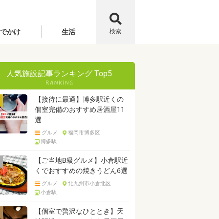
でかけ
生活
検索
人気施設記事ランキング Top5
【接待に最適】博多駅近くの
個室完備のおすすめ居酒屋11
選
グルメ
福岡市博多区
博多駅
【ご当地B級グルメ】小倉駅近
くでおすすめの焼きうどん6選
グルメ
北九州市小倉北区
小倉駅
【個室で贅沢なひととき】天