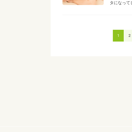
タになって
1
2