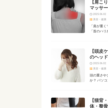
【肩こり
マッサー
2025.06.02
美容・健康
「肩が重く
「首のハリ
【頭皮ケ
のヘッド
2025.06.02
美容・健康
頭の重さや
か？ パソ
【猫背・
体・整骨