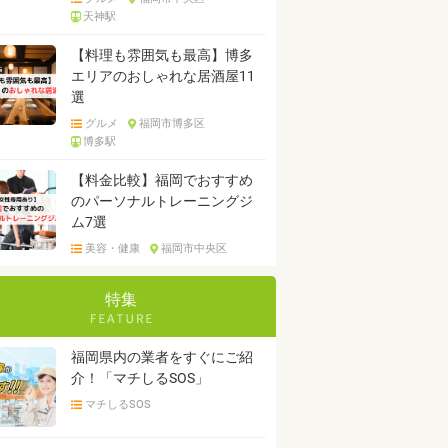
天神駅
【料理も雰囲気も最高】博多
エリアのおしゃれな居酒屋11
選
グルメ
福岡市博多区
博多駅
【料金比較】福岡でおすすめ
のパーソナルトレーニングジ
ム7選
美容・健康
福岡市中央区
特集
福岡県内の業者をすぐにご紹
介！「マチしるSOS」
マチしるSOS