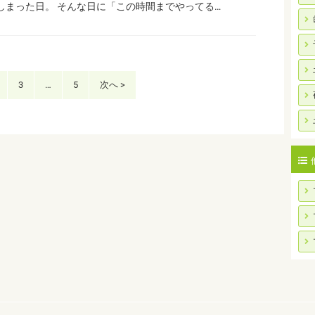
しまった日。 そんな日に「この時間までやってる…
3
…
5
次へ >