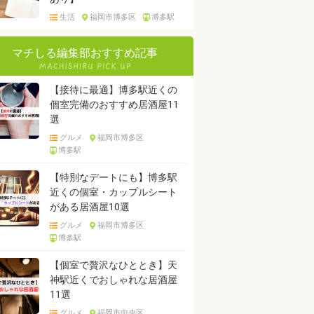
生活
福岡市博多区
博多駅
マチしる編集部おすすめ記事
【接待に最適】博多駅近くの
個室完備のおすすめ居酒屋11
選
グルメ
福岡市博多区
博多駅
【特別なデートにも】博多駅
近くの個室・カップルシート
がある居酒屋10選
グルメ
福岡市博多区
博多駅
【個室で贅沢なひととき】天
神駅近くでおしゃれな居酒屋
11選
グルメ
福岡市中央区