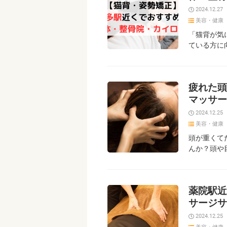
2024.12.27
美容・健康
「猫背が気
ている方に
疲れた頭
マッサー
2024.12.25
美容・健康
頭が重くて
んか？頭や
薬院駅近
サージサ
2024.12.25