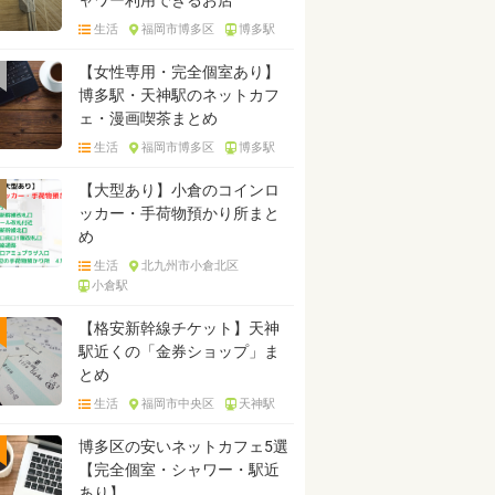
ャワー利用できるお店
生活
福岡市博多区
博多駅
【女性専用・完全個室あり】
博多駅・天神駅のネットカフ
ェ・漫画喫茶まとめ
生活
福岡市博多区
博多駅
【大型あり】小倉のコインロ
ッカー・手荷物預かり所まと
め
生活
北九州市小倉北区
小倉駅
【格安新幹線チケット】天神
駅近くの「金券ショップ」ま
とめ
生活
福岡市中央区
天神駅
博多区の安いネットカフェ5選
【完全個室・シャワー・駅近
あり】