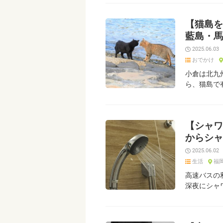
【猫島を
藍島・馬
2025.06.03
おでかけ
小倉は北九
ら、猫島で
【シャワ
からシャ
2025.06.02
生活
福
高速バスの
深夜にシャ