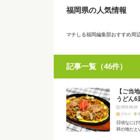
福岡県の人気情報
マチしる福岡編集部おすすめ周
記事一覧（46件）
【ご当地
うどん6
2025.06.03
グルメ
日頃なにげ
祥の地だと