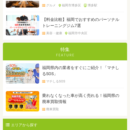
グルメ
福岡市博多区
博多駅
【料金比較】福岡でおすすめのパーソナル
トレーニングジム7選
美容・健康
福岡市中央区
特集
福岡県内の業者をすぐにご紹介！「マチし
るSOS」
マチしるSOS
乗れなくなった車が高く売れる！福岡県の
廃車買取情報
廃車買取
エリアから探す