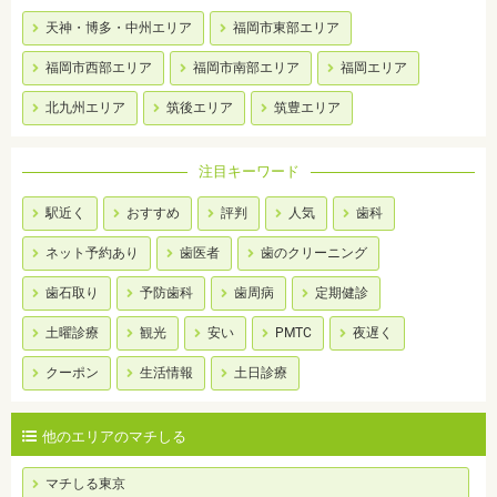
天神・博多・中州エリア
福岡市東部エリア
福岡市西部エリア
福岡市南部エリア
福岡エリア
北九州エリア
筑後エリア
筑豊エリア
注目キーワード
駅近く
おすすめ
評判
人気
歯科
ネット予約あり
歯医者
歯のクリーニング
歯石取り
予防歯科
歯周病
定期健診
土曜診療
観光
安い
PMTC
夜遅く
クーポン
生活情報
土日診療
他のエリアのマチしる
マチしる東京