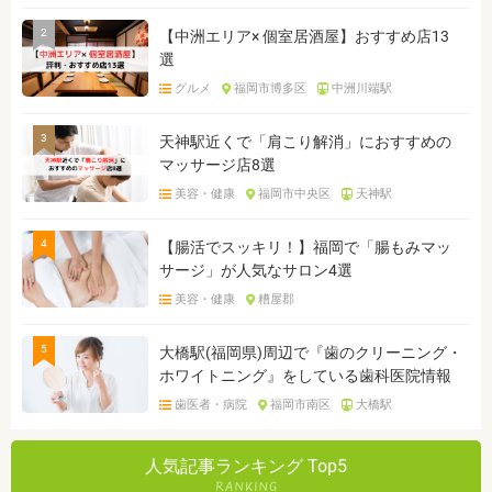
2
【中洲エリア× 個室居酒屋】おすすめ店13
選
グルメ
福岡市博多区
中洲川端駅
3
天神駅近くで「肩こり解消」におすすめの
マッサージ店8選
美容・健康
福岡市中央区
天神駅
4
【腸活でスッキリ！】福岡で「腸もみマッ
サージ」が人気なサロン4選
美容・健康
糟屋郡
5
大橋駅(福岡県)周辺で『歯のクリーニング・
ホワイトニング』をしている歯科医院情報
歯医者・病院
福岡市南区
大橋駅
人気記事ランキング Top5