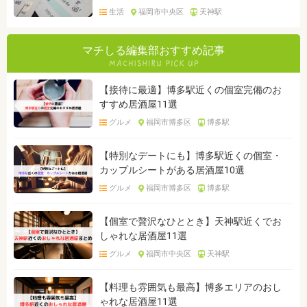
生活
福岡市中央区
天神駅
マチしる編集部おすすめ記事
【接待に最適】博多駅近くの個室完備のお
すすめ居酒屋11選
グルメ
福岡市博多区
博多駅
【特別なデートにも】博多駅近くの個室・
カップルシートがある居酒屋10選
グルメ
福岡市博多区
博多駅
【個室で贅沢なひととき】天神駅近くでお
しゃれな居酒屋11選
グルメ
福岡市中央区
天神駅
【料理も雰囲気も最高】博多エリアのおし
ゃれな居酒屋11選