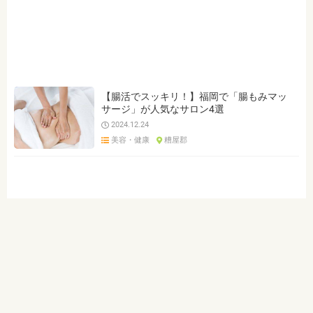
ジャンルを選ぶ
※複数選択可能です
ジム・トレーニング
マッサージ
オイルマッサージ
足つぼ・フット・リフレクソロジー
ヘッドマッサージ
肩こり
腰痛
整体・接骨院
【腸活でスッキリ！】福岡で「腸もみマッ
サージ」が人気なサロン4選
美容鍼灸・美容整体・エステ
2024.12.24
美容・健康
糟屋郡
クリア
検索