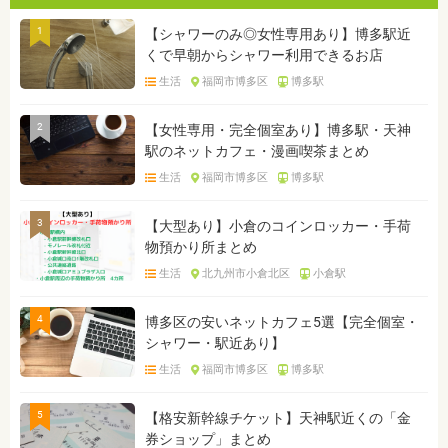
1
【シャワーのみ◎女性専用あり】博多駅近
くで早朝からシャワー利用できるお店
生活
福岡市博多区
博多駅
2
【女性専用・完全個室あり】博多駅・天神
駅のネットカフェ・漫画喫茶まとめ
生活
福岡市博多区
博多駅
3
【大型あり】小倉のコインロッカー・手荷
物預かり所まとめ
生活
北九州市小倉北区
小倉駅
4
博多区の安いネットカフェ5選【完全個室・
シャワー・駅近あり】
生活
福岡市博多区
博多駅
5
【格安新幹線チケット】天神駅近くの「金
券ショップ」まとめ