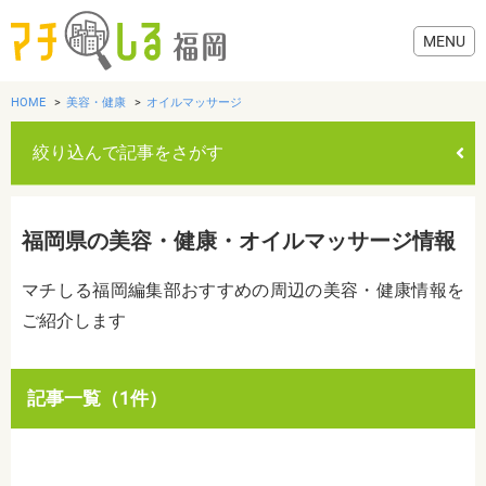
HOME
美容・健康
オイルマッサージ
絞り込んで記事をさがす
グルメ
福岡県の美容・健康・オイルマッサージ情報
美容・健康
マチしる福岡編集部おすすめの周辺の美容・健康情報を
ご紹介します
歯医者・病院
おでかけ
カテゴリを選ぶ
記事一覧（1件）
すべて
グルメ
美容・健康
歯医者・病院
おでかけ
生活
生活