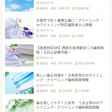
2025.01.16
歯医者・病院
柳川市
西鉄柳川駅
古賀市で白く健康な歯に！クリーニング・
ホワイトニング対応歯医者さん情報
2025.01.16
歯医者・病院
古賀市
古賀駅
【急患対応OK】西鉄久留米駅近くの歯科医
院｜土日も診療可能！
2025.01.16
歯医者・病院
久留米市
西鉄久留米駅
美しい歯を目指す！大牟田市のホワイトニ
ング・クリーニング歯科医院情報
2025.01.16
歯医者・病院
大牟田市
大牟田駅
歯を美しくケア！八女市・うきは市のホワ
イトニング・クリーニング歯科医院情報