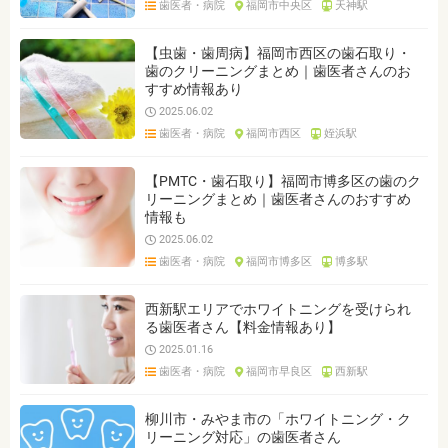
歯医者・病院
福岡市中央区
天神駅
ジャンルを選ぶ
※複数選択可能です
【虫歯・歯周病】福岡市西区の歯石取り・
歯のクリーニングまとめ｜歯医者さんのお
クリア
検索
すすめ情報あり
2025.06.02
歯医者・病院
福岡市西区
姪浜駅
【PMTC・歯石取り】福岡市博多区の歯のク
リーニングまとめ｜歯医者さんのおすすめ
情報も
2025.06.02
歯医者・病院
福岡市博多区
博多駅
西新駅エリアでホワイトニングを受けられ
る歯医者さん【料金情報あり】
2025.01.16
歯医者・病院
福岡市早良区
西新駅
柳川市・みやま市の「ホワイトニング・ク
リーニング対応」の歯医者さん