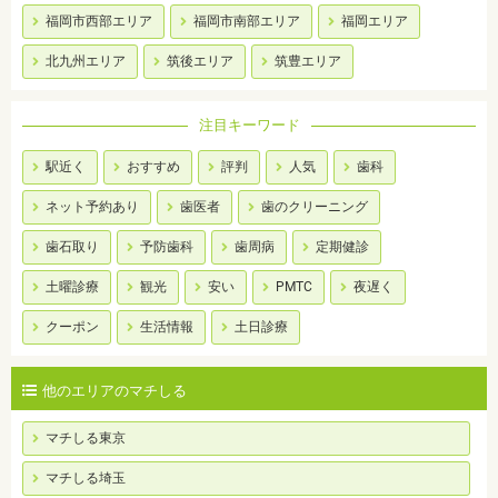
福岡市西部エリア
福岡市南部エリア
福岡エリア
北九州エリア
筑後エリア
筑豊エリア
注目キーワード
駅近く
おすすめ
評判
人気
歯科
ネット予約あり
歯医者
歯のクリーニング
歯石取り
予防歯科
歯周病
定期健診
土曜診療
観光
安い
PMTC
夜遅く
クーポン
生活情報
土日診療
他のエリアのマチしる
マチしる東京
マチしる埼玉