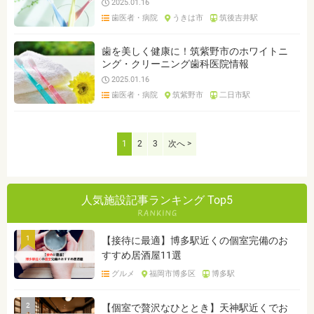
2025.01.16
歯医者・病院
うきは市
筑後吉井駅
歯を美しく健康に！筑紫野市のホワイトニ
ング・クリーニング歯科医院情報
2025.01.16
歯医者・病院
筑紫野市
二日市駅
1
2
3
次へ >
人気施設記事ランキング Top5
1
【接待に最適】博多駅近くの個室完備のお
すすめ居酒屋11選
グルメ
福岡市博多区
博多駅
2
【個室で贅沢なひととき】天神駅近くでお