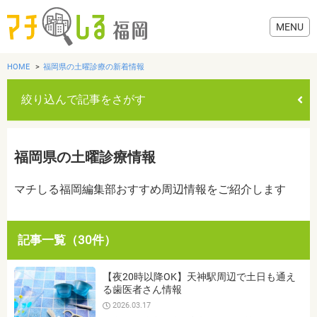
HOME
福岡県の土曜診療の新着情報
絞り込んで記事をさがす
グルメ
福岡県の土曜診療情報
美容・健康
マチしる福岡編集部おすすめ周辺情報をご紹介します
歯医者・病院
記事一覧（30件）
おでかけ
カテゴリを選ぶ
【夜20時以降OK】天神駅周辺で土日も通え
すべて
グルメ
美容・健康
歯医者・病院
おでかけ
る歯医者さん情報
生活
2026.03.17
生活