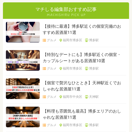
マチしる編集部おすすめ記事
【接待に最適】博多駅近くの個室完備のお
すすめ居酒屋11選
グルメ
福岡市博多区
博多駅
【特別なデートにも】博多駅近くの個室・
カップルシートがある居酒屋10選
グルメ
福岡市博多区
博多駅
【個室で贅沢なひととき】天神駅近くでお
しゃれな居酒屋11選
グルメ
福岡市中央区
天神駅
【料理も雰囲気も最高】博多エリアのおし
ゃれな居酒屋11選
グルメ
福岡市博多区
博多駅