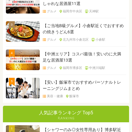
しゃれな居酒屋11選
グルメ
福岡市中央区
天神駅
3
【ご当地B級グルメ】小倉駅近くでおすすめ
の焼きうどん6選
グルメ
北九州市小倉北区
小倉駅
4
【中洲エリア】コスパ最強！安いのに大満
足な居酒屋13選
グルメ
福岡市博多区
中洲川端駅
5
【安い】飯塚市でおすすめパーソナルトレ
ーニングジムまとめ
美容・健康
飯塚市
人気記事ランキング Top5
1
【シャワーのみ◎女性専用あり】博多駅近