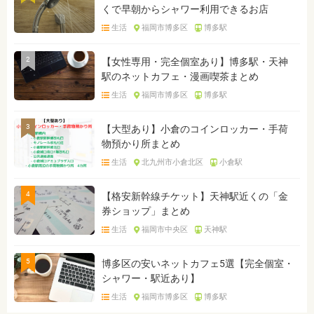
くで早朝からシャワー利用できるお店
生活
福岡市博多区
博多駅
2
【女性専用・完全個室あり】博多駅・天神
駅のネットカフェ・漫画喫茶まとめ
生活
福岡市博多区
博多駅
3
【大型あり】小倉のコインロッカー・手荷
物預かり所まとめ
生活
北九州市小倉北区
小倉駅
4
【格安新幹線チケット】天神駅近くの「金
券ショップ」まとめ
生活
福岡市中央区
天神駅
5
博多区の安いネットカフェ5選【完全個室・
シャワー・駅近あり】
生活
福岡市博多区
博多駅