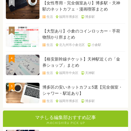
2
【女性専用・完全個室あり】博多駅・天神
駅のネットカフェ・漫画喫茶まとめ
生活
福岡市博多区
博多駅
3
【大型あり】小倉のコインロッカー・手荷
物預かり所まとめ
生活
北九州市小倉北区
小倉駅
4
【格安新幹線チケット】天神駅近くの「金
券ショップ」まとめ
生活
福岡市中央区
天神駅
5
博多区の安いネットカフェ5選【完全個室・
シャワー・駅近あり】
生活
福岡市博多区
博多駅
マチしる編集部おすすめ記事