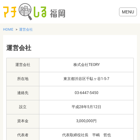
HOME
運営会社
運営会社
グルメ
運営会社
株式会社TEORY
美容・健康
所在地
東京都渋谷区千駄ヶ谷1-5-7
歯医者・病院
連絡先
03-6447-5450
設立
平成28年5月12日
おでかけ
資本金
3,000,000円
生活
代表者
代表取締役社長 平嶋 哲也