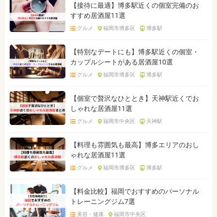
【接待に最適】博多駅近くの個室完備のお
すすめ居酒屋11選
グルメ
福岡市博多区
博多駅
【特別なデートにも】博多駅近くの個室・
カップルシートがある居酒屋10選
グルメ
福岡市博多区
博多駅
【個室で贅沢なひととき】天神駅近くでお
しゃれな居酒屋11選
グルメ
福岡市中央区
天神駅
【料理も雰囲気も最高】博多エリアのおし
ゃれな居酒屋11選
グルメ
福岡市博多区
博多駅
【料金比較】福岡でおすすめのパーソナル
トレーニングジム7選
美容・健康
福岡市中央区