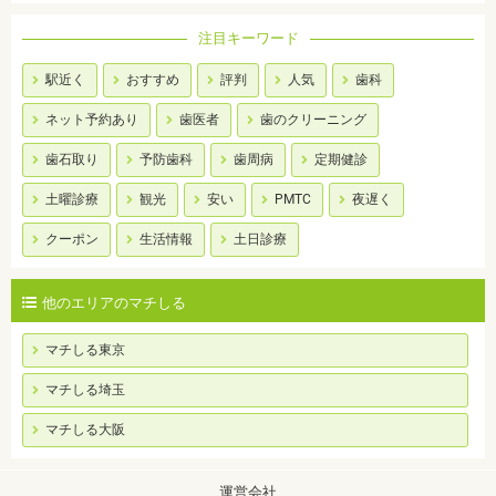
注目キーワード
駅近く
おすすめ
評判
人気
歯科
ネット予約あり
歯医者
歯のクリーニング
歯石取り
予防歯科
歯周病
定期健診
土曜診療
観光
安い
PMTC
夜遅く
クーポン
生活情報
土日診療
他のエリアのマチしる
マチしる東京
マチしる埼玉
マチしる大阪
運営会社