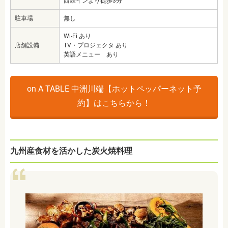
西鉄インより徒歩3分
駐車場
無し
Wi-Fi あり
店舗設備
TV・プロジェクタ あり
英語メニュー あり
on A TABLE 中洲川端【ホットペッパーネット予
約】はこちらから！
九州産食材を活かした炭火焼料理