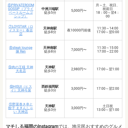
⑥PRIVATEROOM
月～土、祝日、
GOSSIP（プライ
中洲川端駅
祝前日
5,000円〜
ベートルームゴ
徒歩5分
18：00～翌4：
シップ）
00
⑦LOYSTAR（ロ
天神南駅
11:30～14:00
イスター）春吉
夜10000円前後
徒歩8分
17:00～翌0:00
店
⑧steak lounge
天神南駅
11:30～15:00
7,000円〜
煉 Ren
徒歩8分
17:00～22:00
⑨肉の王様 天神
天神駅
2,980円〜
17:00～翌1:00
大名店
徒歩3分
⑩HISUI（ヒス
西鉄福岡駅
3,000円〜
17:00～翌2:00
イ）天神今泉
徒歩3分
⑪野菜巻き串と
天神駅
土日祝
餃子 まきんしゃ
3,000円〜
徒歩3分
13:00～翌1:00
い 天神店
マチしる福岡のInstagram
では、地元民おすすめのグルメ