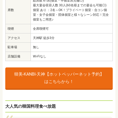
総席数 61席(個室・半個室席完備◎)
最大宴会収容人数 30人(60名様までの宴会も可能◎)
席数
個室 あり ：2名～OK！プライベート個室・合コン個
室・女子会個室・団体個室と様々なシーン対応！完全
個室もご用意♪
喫煙
全席喫煙可
アクセス
天神駅 徒歩3分
駐車場
無し
店舗設備
Wi-Fiなし
韓美-KANBI-天神【ホットペッパーネット予約】
はこちらから！
大人気の韓国料理食べ放題