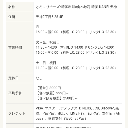
名称
とろ～りチーズ×韓国料理×食べ放題 韓美-KANBI-天神
住所
天神2丁目6-28-4F
月
16:00～翌0:00 （料理L.O. 23:00 ドリンクL.O. 23:30）
火～金、祝前日
営業時間
11:30～14:30 （料理L.O. 14:00 ドリンクL.O. 14:00）
16:00～翌0:00 （料理L.O. 23:00 ドリンクL.O. 23:30）
土、日、祝日
11:30～翌0:00 （料理L.O. 23:00 ドリンクL.O. 23:30）
定休日
なし
【通常】3000円
平均予算
【食べ放題】999円～
【食べ飲み放題】2500円～
VISA､マスター､アメックス､DINERS､JCB､Discover､銀
クレジット
聯、PayPay、d払い、LINE Pay、au PAY、支付宝（Ali
pay）、微信支付（WeChat Pay）