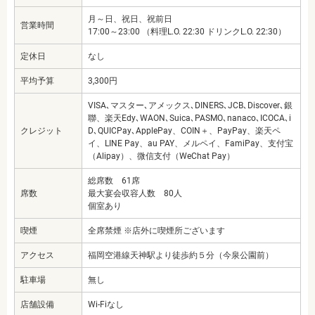
月～日、祝日、祝前日
営業時間
17:00～23:00 （料理L.O. 22:30 ドリンクL.O. 22:30）
定休日
なし
平均予算
3,300円
VISA､マスター､アメックス､DINERS､JCB､Discover､銀
聯、楽天Edy､WAON､Suica､PASMO､nanaco､ICOCA､i
クレジット
D､QUICPay､ApplePay、COIN＋、PayPay、楽天ペ
イ、LINE Pay、au PAY、メルペイ、FamiPay、支付宝
（Alipay）、微信支付（WeChat Pay）
総席数 61席
席数
最大宴会収容人数 80人
個室あり
喫煙
全席禁煙 ※店外に喫煙所ございます
アクセス
福岡空港線天神駅より徒歩約５分（今泉公園前）
駐車場
無し
店舗設備
Wi-Fiなし