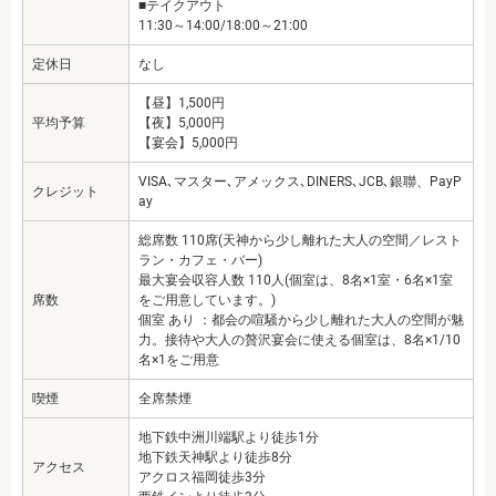
■テイクアウト
11:30～14:00/18:00～21:00
定休日
なし
【昼】1,500円
平均予算
【夜】5,000円
【宴会】5,000円
VISA､マスター､アメックス､DINERS､JCB､銀聯、PayP
クレジット
ay
総席数 110席(天神から少し離れた大人の空間／レスト
ラン・カフェ・バー)
最大宴会収容人数 110人(個室は、8名×1室・6名×1室
席数
をご用意しています。)
個室 あり ：都会の喧騒から少し離れた大人の空間が魅
力。接待や大人の贅沢宴会に使える個室は、8名×1/10
名×1をご用意
喫煙
全席禁煙
地下鉄中洲川端駅より徒歩1分
地下鉄天神駅より徒歩8分
アクセス
アクロス福岡徒歩3分