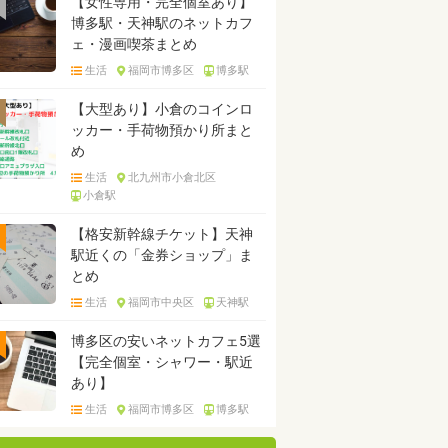
【女性専用・完全個室あり】
博多駅・天神駅のネットカフ
ェ・漫画喫茶まとめ
生活
福岡市博多区
博多駅
【大型あり】小倉のコインロ
ッカー・手荷物預かり所まと
め
生活
北九州市小倉北区
小倉駅
【格安新幹線チケット】天神
駅近くの「金券ショップ」ま
とめ
生活
福岡市中央区
天神駅
博多区の安いネットカフェ5選
【完全個室・シャワー・駅近
あり】
生活
福岡市博多区
博多駅