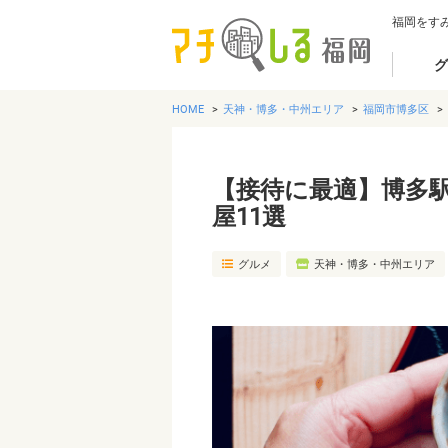
福岡をす
グ
HOME
天神・博多・中州エリア
福岡市博多区
【接待に最適】博多
屋11選
グルメ
天神・博多・中州エリア