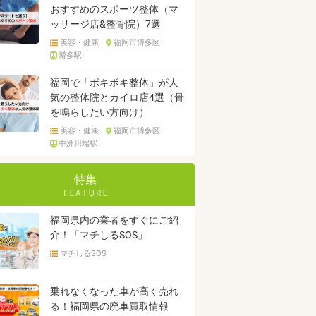
おすすめのスポーツ整体（マ
ッサージ店&整骨院）7選
美容・健康
福岡市博多区
博多駅
福岡で「ボキボキ整体」が人
気の整体院とカイロ店4選（骨
を鳴らしたい方向け）
美容・健康
福岡市博多区
中洲川端駅
特集
福岡県内の業者をすぐにご紹
介！「マチしるSOS」
マチしるSOS
乗れなくなった車が高く売れ
る！福岡県の廃車買取情報