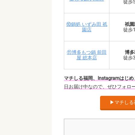
徒歩
⑩鍋処 いずみ田 祇
祇園
園店
徒歩
⑪博多もつ鍋 前田
博多
屋 総本店
徒歩
マチしる福岡、Instagramはじ
日お届け中なので、ぜひフォロ
▶︎マチしる福