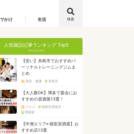
でかけ
生活
検索
人気施設記事ランキング Top5
【安い】糸島市でおすすめパ
ーソナルトレーニングジムま
とめ
美容・健康
糸島市
【大人数OK】博多で宴会にお
すすめの居酒屋13選！
グルメ
福岡市博多区
博多駅
【中洲エリア× 個室居酒屋】お
すすめ店13選