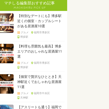
マチしる編集部おすすめ記事
【特別なデートにも】博多駅
近くの個室・カップルシート
がある居酒屋10選
グルメ
福岡市博多区
博多駅
【料理も雰囲気も最高】博多
エリアのおしゃれな居酒屋11
選
グルメ
福岡市博多区
博多駅
【個室で贅沢なひととき】天
神駅近くでおしゃれな居酒屋
11選
グルメ
福岡市中央区
天神駅
【アスリートも通う】福岡で