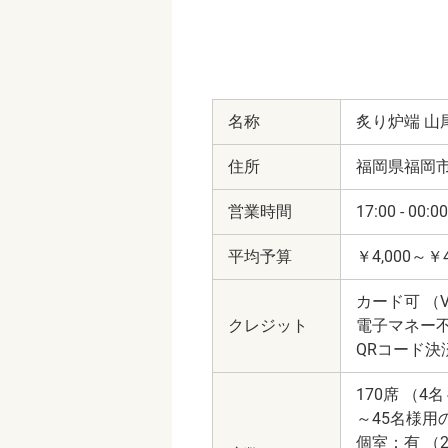
名称
炙り炉端 山
住所
福岡県福岡市博
営業時間
17:00 - 00
平均予算
￥4,000～￥4
カード可 （VI
クレジット
電子マネー
QRコード決済
170席 （4
～45名様用
個室：有 （