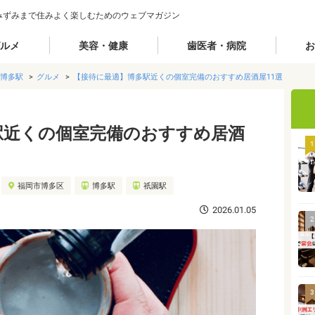
みずみまで住みよく楽しむためのウェブマガジン
ルメ
美容・健康
歯医者・病院
お
博多駅
グルメ
【接待に最適】博多駅近くの個室完備のおすすめ居酒屋11選
駅近くの個室完備のおすすめ居酒
1
福岡市博多区
博多駅
祇園駅
2026.01.05
2
3