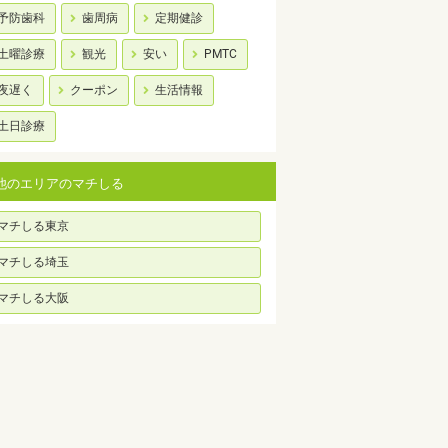
予防歯科
歯周病
定期健診
土曜診療
観光
安い
PMTC
夜遅く
クーポン
生活情報
土日診療
他のエリアのマチしる
マチしる東京
マチしる埼玉
マチしる大阪