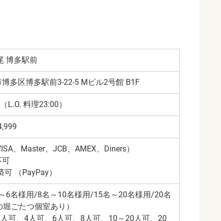
尾 博多駅前
多区博多駅前3-22-5 Mビル2号館 B1F
:00（L.O. 料理23:00）
,999
SA、Master、JCB、AMEX、Diners）
不可
可 （PayPay）
名～6名様用/8名～10名様用/15名～20名様用/20名
の堀ごたつ個室あり）
2人可、4人可、6人可、8人可、10～20人可、20