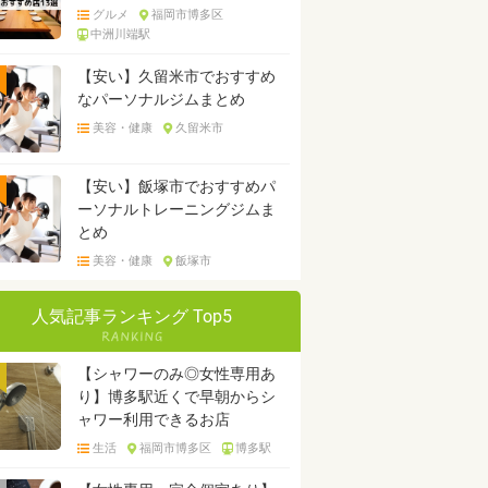
グルメ
福岡市博多区
中洲川端駅
【安い】久留米市でおすすめ
なパーソナルジムまとめ
美容・健康
久留米市
【安い】飯塚市でおすすめパ
ーソナルトレーニングジムま
とめ
美容・健康
飯塚市
人気記事ランキング Top5
【シャワーのみ◎女性専用あ
り】博多駅近くで早朝からシ
ャワー利用できるお店
生活
福岡市博多区
博多駅