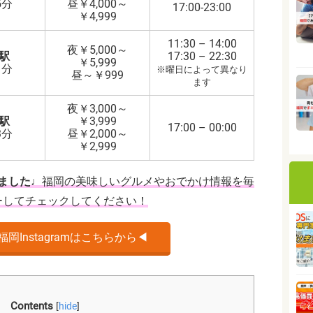
5分
昼￥4,000～
17:00-23:00
￥4,999
11:30 – 14:00
夜￥5,000～
駅
17:30 – 22:30
￥5,999
1分
※曜日によって異なり
昼～￥999
ます
夜￥3,000～
駅
￥3,999
17:00 – 00:00
3分
昼￥2,000～
￥2,999
めました♩
福岡の美味しいグルメやおでかけ情報を毎
ーしてチェックしてください！
岡Instagramはこちらから◀︎
Contents
[
hide
]