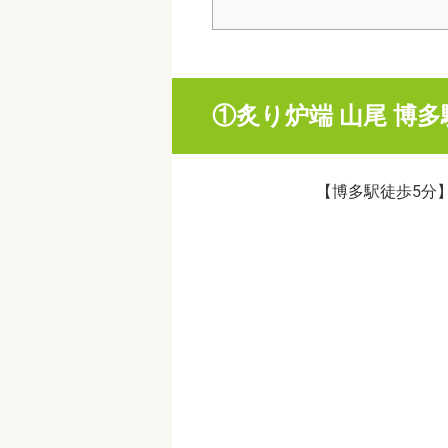
①炙り炉端 山尾 博多
【博多駅徒歩5分