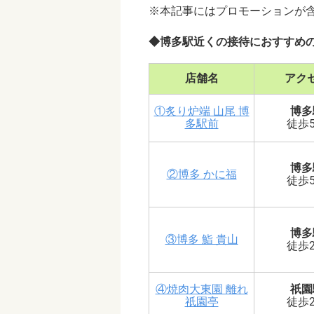
※本記事にはプロモーションが
◆博多駅近くの接待におすすめ
店舗名
アク
①炙り炉端 山尾 博
博多
多駅前
徒歩
博多
②博多 かに福
徒歩
博多
③博多 鮨 貴山
徒歩
④焼肉大東園 離れ
祇園
祇園亭
徒歩