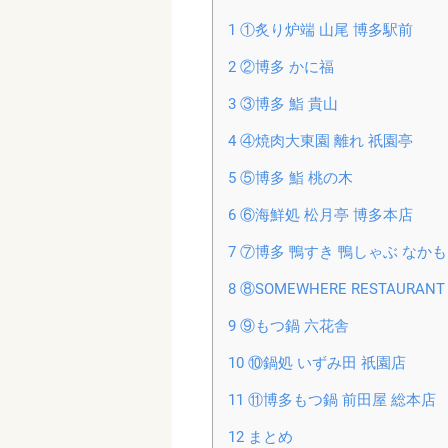
1
①炙り炉端 山尾 博多駅前
2
②博多 かに福
3
③博多 鮨 貴山
4
④焼肉大東園 離れ 祇園亭
5
⑤博多 鮨 桃の木
6
⑥海鮮処 松月亭 博多本店
7
⑦博多 鴨すき 鴨しゃぶ なか
8
⑧SOMEWHERE RESTAUR
9
⑨もつ鍋 六花舎
10
⑩鍋処 いずみ田 祇園店
11
⑪博多もつ鍋 前田屋 総本店
12
まとめ