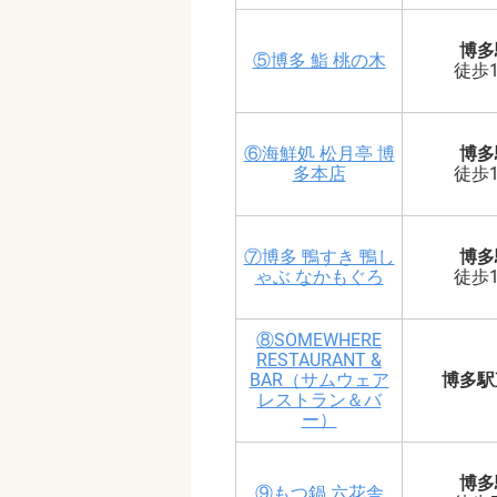
博多
⑤博多 鮨 桃の木
徒歩
⑥海鮮処 松月亭 博
博多
多本店
徒歩
⑦博多 鴨すき 鴨し
博多
ゃぶ なかもぐろ
徒歩
⑧SOMEWHERE
RESTAURANT &
BAR（サムウェア
博多駅
レストラン＆バ
ー）
博多
⑨もつ鍋 六花舎