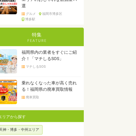
選
グルメ
福岡市博多区
博多駅
特集
福岡県内の業者をすぐにご紹
介！「マチしるSOS」
マチしるSOS
乗れなくなった車が高く売れ
る！福岡県の廃車買取情報
廃車買取
エリアから探す
天神・博多・中州エリア