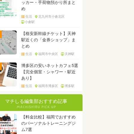
ッカー・手荷物預かり所まと
め
生活
北九州市小倉北区
小倉駅
【格安新幹線チケット】天神
駅近くの「金券ショップ」ま
とめ
生活
福岡市中央区
天神駅
博多区の安いネットカフェ5選
【完全個室・シャワー・駅近
あり】
生活
福岡市博多区
博多駅
マチしる編集部おすすめ記事
【料金比較】福岡でおすすめ
のパーソナルトレーニングジ
ム7選