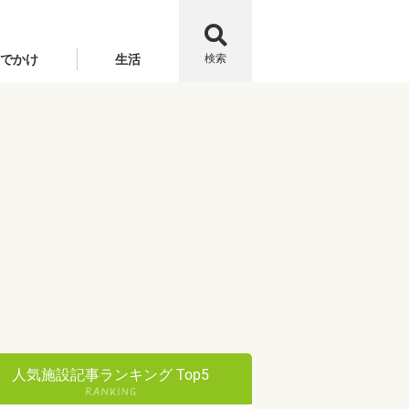
でかけ
生活
検索
人気施設記事ランキング Top5