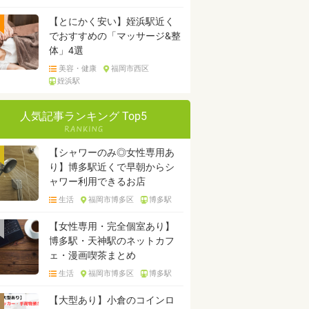
【とにかく安い】姪浜駅近く
でおすすめの「マッサージ&整
体」4選
美容・健康
福岡市西区
姪浜駅
人気記事ランキング Top5
【シャワーのみ◎女性専用あ
り】博多駅近くで早朝からシ
ャワー利用できるお店
生活
福岡市博多区
博多駅
【女性専用・完全個室あり】
博多駅・天神駅のネットカフ
ェ・漫画喫茶まとめ
生活
福岡市博多区
博多駅
【大型あり】小倉のコインロ