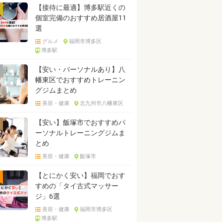
【接待に最適】博多駅近くの
個室完備のおすすめ居酒屋11
選
グルメ
福岡市博多区
博多駅
【安い・パーソナルあり】八
幡東区でおすすめトレーニン
グジムまとめ
美容・健康
北九州市八幡東区
【安い】飯塚市でおすすめパ
ーソナルトレーニングジムま
とめ
美容・健康
飯塚市
【とにかく安い】福岡でおす
すめの「タイ古式マッサー
ジ」6選
美容・健康
福岡市博多区
博多駅