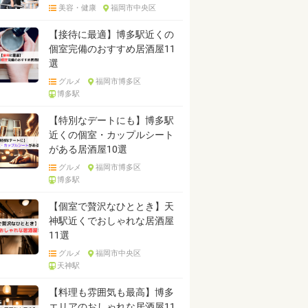
美容・健康
福岡市中央区
【接待に最適】博多駅近くの
個室完備のおすすめ居酒屋11
選
グルメ
福岡市博多区
博多駅
【特別なデートにも】博多駅
近くの個室・カップルシート
がある居酒屋10選
グルメ
福岡市博多区
博多駅
【個室で贅沢なひととき】天
神駅近くでおしゃれな居酒屋
11選
グルメ
福岡市中央区
天神駅
【料理も雰囲気も最高】博多
エリアのおしゃれな居酒屋11