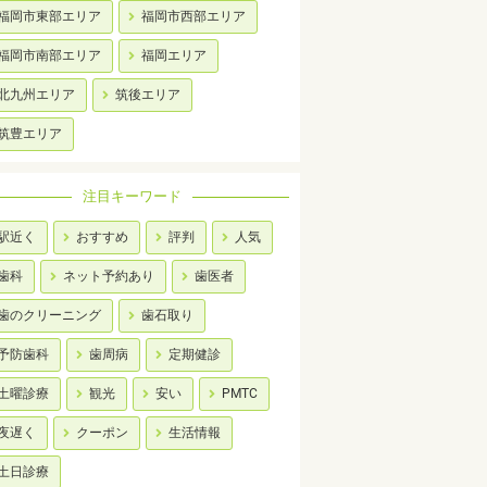
福岡市東部エリア
福岡市西部エリア
福岡市南部エリア
福岡エリア
北九州エリア
筑後エリア
筑豊エリア
注目キーワード
駅近く
おすすめ
評判
人気
歯科
ネット予約あり
歯医者
歯のクリーニング
歯石取り
予防歯科
歯周病
定期健診
土曜診療
観光
安い
PMTC
夜遅く
クーポン
生活情報
土日診療