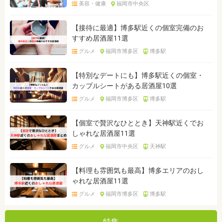
美容・健康
福岡市中央区
【接待に最適】博多駅近くの個室完備のお
すすめ居酒屋11選
グルメ
福岡市博多区
博多駅
【特別なデートにも】博多駅近くの個室・
カップルシートがある居酒屋10選
グルメ
福岡市博多区
博多駅
【個室で贅沢なひととき】天神駅近くでお
しゃれな居酒屋11選
グルメ
福岡市中央区
天神駅
【料理も雰囲気も最高】博多エリアのおし
ゃれな居酒屋11選
グルメ
福岡市博多区
博多駅
特集