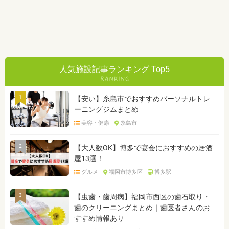
人気施設記事ランキング Top5
1
【安い】糸島市でおすすめパーソナルトレ
ーニングジムまとめ
美容・健康
糸島市
2
【大人数OK】博多で宴会におすすめの居酒
屋13選！
グルメ
福岡市博多区
博多駅
3
【虫歯・歯周病】福岡市西区の歯石取り・
歯のクリーニングまとめ｜歯医者さんのお
すすめ情報あり