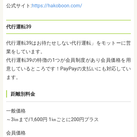
公式サイト:
https://hakoboon.com/
代行運転
39
代行運転
39は
お待たせしない代行運転」をモットーに営
業をしています。
代行運転
39
の特徴の
1
つが会員制度があり会員価格を用
意しているところです！
PayPay
の支払いにも対応してい
ます。
距離別料金
一般価格
～
3
㎞まで
/1,600
円
1
㎞ごとに
200
円プラス
会員価格