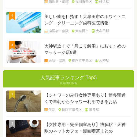
歯医者・病院
福岡市西区
姪浜駅
4
美しい歯を目指す！大牟田市のホワイトニ
ング・クリーニング歯科医院情報
歯医者・病院
大牟田市
大牟田駅
5
天神駅近くで「肩こり解消」におすすめの
マッサージ店8選
美容・健康
福岡市中央区
天神駅
人気記事ランキング Top5
1
【シャワーのみ◎女性専用あり】博多駅近
くで早朝からシャワー利用できるお店
生活
福岡市博多区
博多駅
2
【女性専用・完全個室あり】博多駅・天神
駅のネットカフェ・漫画喫茶まとめ