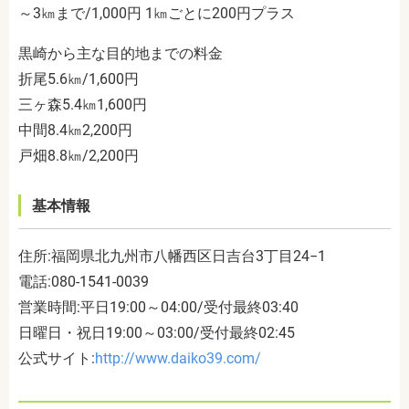
～
3
㎞まで
/1,000
円
1
㎞ごとに
200
円プラス
黒崎から主な目的地までの料金
折尾
5.6
㎞
/1,600
円
三ヶ森
5.4
㎞
1,600
円
中間
8.4
㎞
2,200
円
戸畑
8.8
㎞
/2,200
円
基本情報
住所
:
福岡県北九州市八幡西区日吉台
3
丁目
24−1
電話
:080-1541-0039
営業時間
:
平日
19:00
～
04:00/
受付最終
03:40
日曜日・祝日
19:00
～
03:00/
受付最終
02:45
公式サイト:
http://www.daiko39.com/