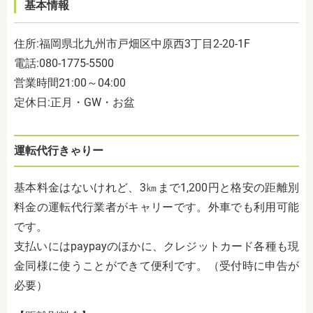
基本情報
住所
:
福岡県北九州市戸畑区中原西
3
丁目
2-
20-
1F
電話
:080-1775-5500
営業時間
21:00
～
04:00
定休日
:
正月・
GW
・お盆
運転代行きゃりー
基本料金はないけれど、
3
㎞まで
1,200
円と格安の距離別
料金の運転代行業者がキャリーです。外車でも利用可能
です。
支払いには
paypay
のほかに、クレジットカード各種も現
金同様に使うことができて便利です。（受付時に申告が
必要）