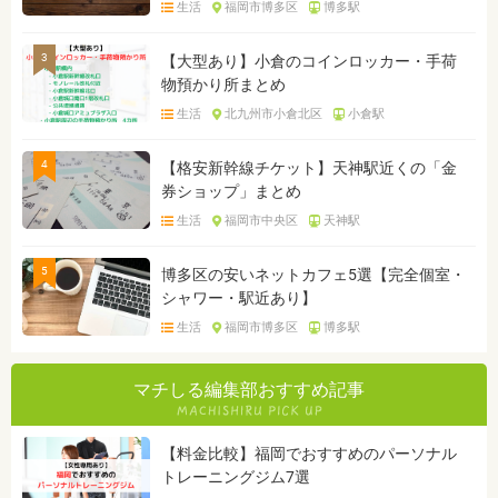
生活
福岡市博多区
博多駅
3
【大型あり】小倉のコインロッカー・手荷
物預かり所まとめ
生活
北九州市小倉北区
小倉駅
4
【格安新幹線チケット】天神駅近くの「金
券ショップ」まとめ
生活
福岡市中央区
天神駅
5
博多区の安いネットカフェ5選【完全個室・
シャワー・駅近あり】
生活
福岡市博多区
博多駅
マチしる編集部おすすめ記事
【料金比較】福岡でおすすめのパーソナル
トレーニングジム7選