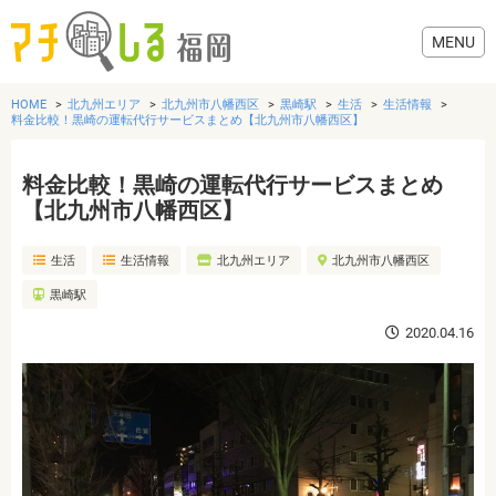
HOME
北九州エリア
北九州市八幡西区
黒崎駅
生活
生活情報
料金比較！黒崎の運転代行サービスまとめ【北九州市八幡西区】
料金比較！黒崎の運転代行サービスまとめ
グルメ
【北九州市八幡西区】
生活
生活情報
北九州エリア
北九州市八幡西区
美容・健康
黒崎駅
歯医者・病院
2020.04.16
おでかけ
生活