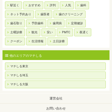
駅近く
おすすめ
評判
人気
歯科
ネット予約あり
歯医者
歯のクリーニング
歯石取り
予防歯科
歯周病
定期健診
土曜診療
観光
安い
PMTC
夜遅く
クーポン
生活情報
土日診療
他のエリアのマチしる
マチしる東京
マチしる埼玉
マチしる大阪
運営会社
お問い合わせ