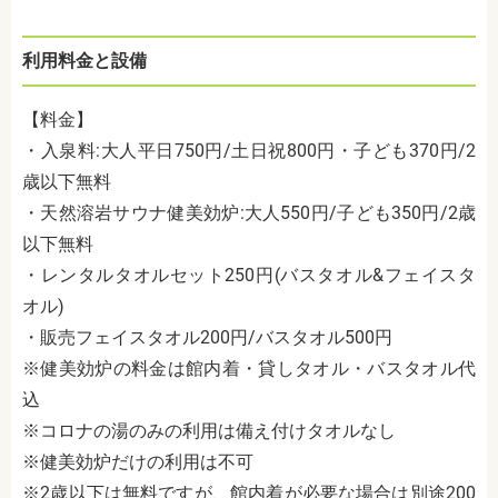
利用料金と設備
【料金】
・入泉料
:
大人平日
750
円
/
土日祝
800
円・子ども
370
円
/2
歳以下無料
・天然溶岩サウナ健美効炉
:
大人
550
円
/
子ども
350
円
/2
歳
以下無料
・レンタルタオルセット
250
円
(
バスタオル
&
フェイスタ
オル
)
・販売フェイスタオル
200
円
/
バスタオル
500
円
※健美効炉の料金は館内着・貸しタオル・バスタオル代
込
※コロナの湯のみの利用は備え付けタオルなし
※健美効炉だけの利用は不可
※2歳以下は無料ですが、館内着が必要な場合は別途
200