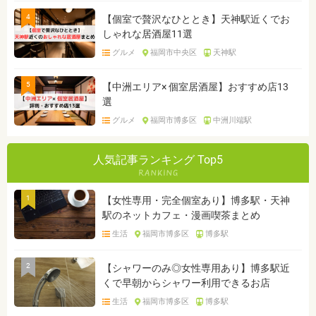
4
【個室で贅沢なひととき】天神駅近くでお
しゃれな居酒屋11選
グルメ
福岡市中央区
天神駅
5
【中洲エリア× 個室居酒屋】おすすめ店13
選
グルメ
福岡市博多区
中洲川端駅
人気記事ランキング Top5
1
【女性専用・完全個室あり】博多駅・天神
駅のネットカフェ・漫画喫茶まとめ
生活
福岡市博多区
博多駅
2
【シャワーのみ◎女性専用あり】博多駅近
くで早朝からシャワー利用できるお店
生活
福岡市博多区
博多駅