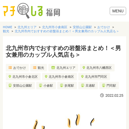
HOME
北九州エリア
北九州市小倉南区
安部山公園駅
おでかけ
観光
北九州市内でおすすめの岩盤浴まとめ！＜男女兼用のカップル人気店も＞
北九州市内でおすすめの岩盤浴まとめ！＜男
グルメ
女兼用のカップル人気店も＞
おでかけ
観光
北九州エリア
北九州市八幡西区
美容・健康
北九州市小倉北区
北九州市小倉南区
北九州市門司区
歯医者・病院
安部山公園駅
小倉駅
折尾駅
旦過駅
門司駅
2022.02.25
おでかけ
生活