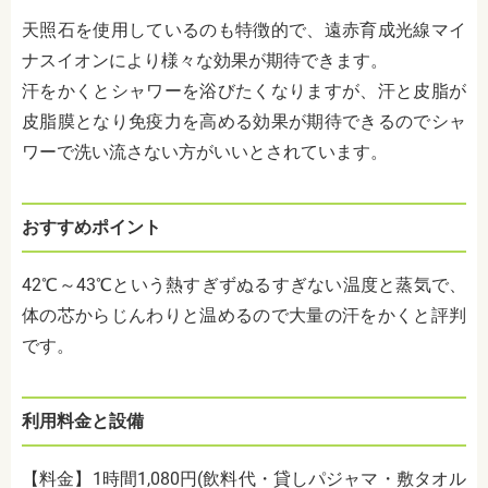
天照石を使用しているのも特徴的で、遠赤育成光線マイ
ナスイオンにより様々な効果が期待できます。
汗をかくとシャワーを浴びたくなりますが、汗と皮脂が
皮脂膜となり免疫力を高める効果が期待できるのでシャ
ワーで洗い流さない方がいいとされています。
おすすめポイント
42℃～43℃という熱すぎずぬるすぎない温度と蒸気で、
体の芯からじんわりと温めるので大量の汗をかくと評判
です。
利用料金と設備
【料金】
1
時間
1,080
円
(
飲料代・貸しパジャマ・敷タオル