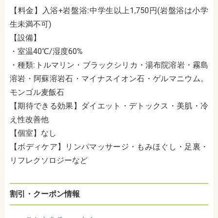
【料金】入浴
+
岩盤浴
:
中学生以上
1,750
円
(
岩盤浴は小学
生未満不可
)
【設備】
・室温
40℃/
湿度
60%
・種類
:
トルマリン・ブラックシリカ・湯布院溶岩・霧島
溶岩・阿蘇溶岩石・マイナスイオン石・ゲルマニウム。
モンゴル麦飯石
【期待できる効果】ダイエット・デトックス・美肌・冷
え性改善他
【個室】なし
【ボディケア】
リンパマッサージ・もみほぐし・足裏・
リフレクソロジーなど
割引・クーポン情報