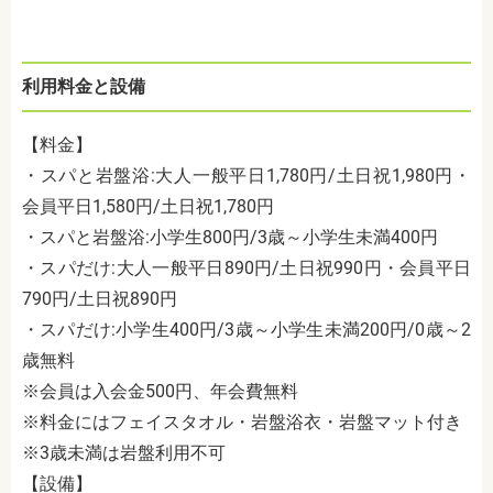
利用料金と設備
【料金】
・スパと岩盤浴
:
大人一般平日
1,780
円
/
土日祝
1,980
円・
会員平日
1,580
円
/
土日祝
1,780
円
・スパと岩盤浴
:
小学生
800
円
/3
歳～小学生未満
400
円
・スパだけ
:
大人一般平日
890
円
/
土日祝
990
円・会員平日
790
円
/
土日祝
890
円
・スパだけ
:
小学生
400
円
/3
歳～小学生未満
200
円
/0
歳～
2
歳無料
※会員は入会金
500
円、年会費無料
※料金にはフェイスタオル・岩盤浴衣・岩盤マット付き
※3歳未満は岩盤利用不可
【設備】