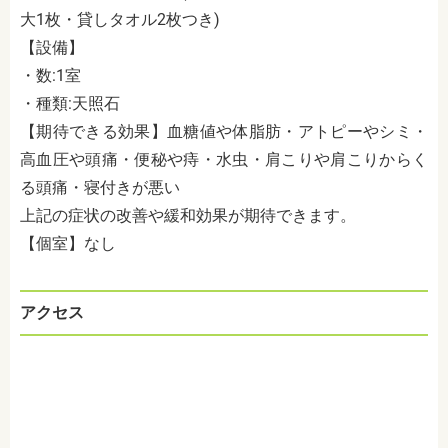
大
1
枚・貸しタオル
2
枚つき
)
【設備】
・数
:1
室
・種類
:
天照石
【期待できる効果】血糖値や体脂肪・アトピーやシミ・
高血圧や頭痛・便秘や痔・水虫・肩こりや肩こりからく
る頭痛・寝付きが悪い
上記の症状の改善や緩和効果が期待できます。
【個室】なし
アクセス