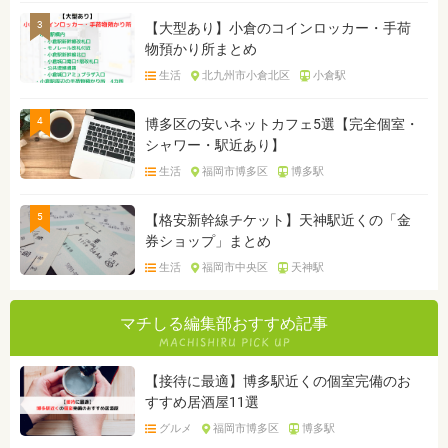
3
【大型あり】小倉のコインロッカー・手荷
物預かり所まとめ
生活
北九州市小倉北区
小倉駅
4
博多区の安いネットカフェ5選【完全個室・
シャワー・駅近あり】
生活
福岡市博多区
博多駅
5
【格安新幹線チケット】天神駅近くの「金
券ショップ」まとめ
生活
福岡市中央区
天神駅
マチしる編集部おすすめ記事
【接待に最適】博多駅近くの個室完備のお
すすめ居酒屋11選
グルメ
福岡市博多区
博多駅