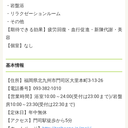
・岩盤浴
・リラクゼーションルーム
・その他
【期待できる効果】疲労回復・血行促進・新陳代謝・美
容
【個室】なし
基本情報
【住所】福岡県北九州市門司区大里本町
3-13-26
【電話番号】
093-382-1010
【営業時間】浴室
10:00
～
24:00(
受付は
23:00
まで
)/
岩盤
房
10:00
～
23:30(
受付は
22:30
まで
)
【定休日】年中無休
【アクセス】門司駅徒歩から
5
分