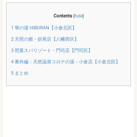
Contents
[
hide
]
1
華の湯 HIBURAN【小倉北区】
2
天照の癒・折尾店【八幡西区】
3
照葉スパリゾート・門司店【門司区】
4
番外編：天然温泉コロナの湯・小倉店【小倉北区】
5
まとめ