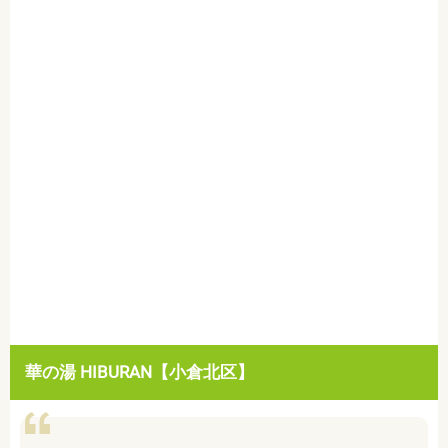
華の湯
HIBURAN【小倉北区】