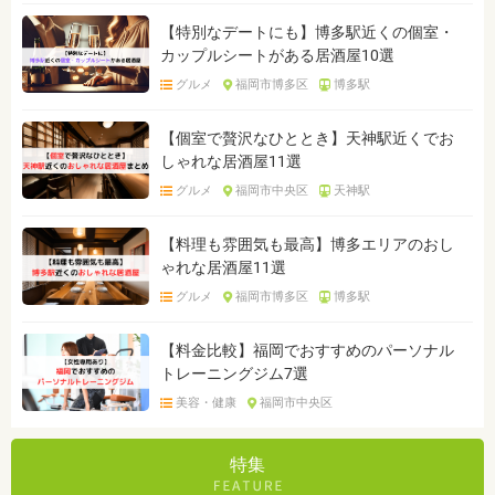
【特別なデートにも】博多駅近くの個室・
カップルシートがある居酒屋10選
グルメ
福岡市博多区
博多駅
【個室で贅沢なひととき】天神駅近くでお
しゃれな居酒屋11選
グルメ
福岡市中央区
天神駅
【料理も雰囲気も最高】博多エリアのおし
ゃれな居酒屋11選
グルメ
福岡市博多区
博多駅
【料金比較】福岡でおすすめのパーソナル
トレーニングジム7選
美容・健康
福岡市中央区
特集