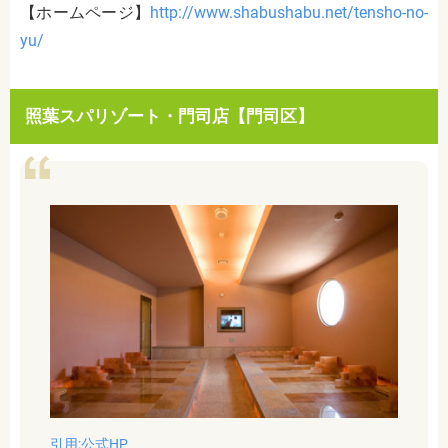
【ホームページ】
http://www.shabushabu.net/tensho-no-
yu/
照葉スパリゾート・門司店【門司区】
引用:公式HP