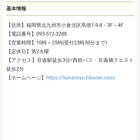
基本情報
【住所】福岡県北九州市小倉北区馬借
1-9-8
・
3F
～
4F
【電話番号】
093-512-3288
【営業時間】
10
時～
25
時
(
受付
23
時
30
分まで
)
【定休日】第
2
火曜
【アクセス】旦過駅徒歩
3
分
/
西鉄バス・旦過橋クエスト
徒歩
2
分
【ホームページ】
https://hananoyu-hiburan.com/