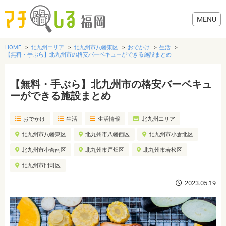
HOME
北九州エリア
北九州市八幡東区
おでかけ
生活
【無料・手ぶら】北九州市の格安バーベキューができる施設まとめ
【無料・手ぶら】北九州市の格安バーベキュ
グルメ
ーができる施設まとめ
おでかけ
生活
生活情報
北九州エリア
美容・健康
北九州市八幡東区
北九州市八幡西区
北九州市小倉北区
歯医者・病院
北九州市小倉南区
北九州市戸畑区
北九州市若松区
北九州市門司区
おでかけ
2023.05.19
生活