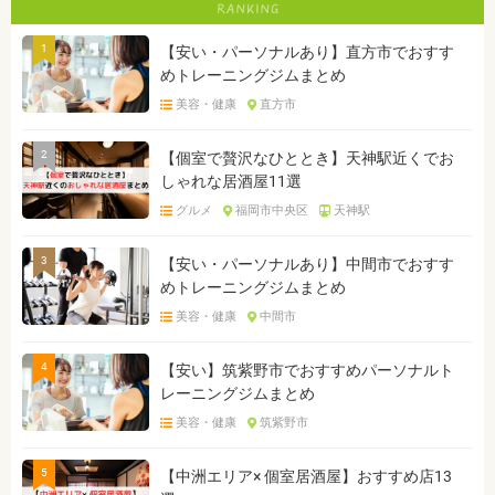
1
【安い・パーソナルあり】直方市でおすす
めトレーニングジムまとめ
美容・健康
直方市
2
【個室で贅沢なひととき】天神駅近くでお
しゃれな居酒屋11選
グルメ
福岡市中央区
天神駅
3
【安い・パーソナルあり】中間市でおすす
めトレーニングジムまとめ
美容・健康
中間市
4
【安い】筑紫野市でおすすめパーソナルト
レーニングジムまとめ
美容・健康
筑紫野市
5
【中洲エリア× 個室居酒屋】おすすめ店13