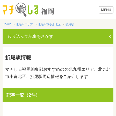
HOME
北九州エリア
北九州市小倉北区
折尾駅
絞り込んで記事をさがす
グルメ
折尾駅情報
美容・健康
マチしる福岡編集部おすすめのの北九州エリア、北九州
市小倉北区、折尾駅周辺情報をご紹介します
歯医者・病院
おでかけ
カテゴリを選ぶ
記事一覧（2件）
すべて
グルメ
美容・健康
歯医者・病院
おでかけ
生活
生活