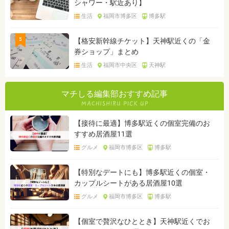
シャワー・駅近あり】
生活
福岡市博多区
博多駅
5
【格安新幹線チケット】天神駅近くの「金
券ショップ」まとめ
生活
福岡市中央区
天神駅
マチしる編集部おすすめ記事
【接待に最適】博多駅近くの個室完備のお
すすめ居酒屋11選
グルメ
福岡市博多区
博多駅
【特別なデートにも】博多駅近くの個室・
カップルシートがある居酒屋10選
グルメ
福岡市博多区
博多駅
【個室で贅沢なひととき】天神駅近くでお