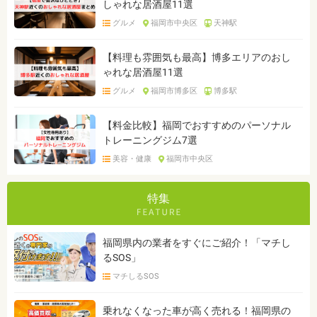
しゃれな居酒屋11選
グルメ
福岡市中央区
天神駅
【料理も雰囲気も最高】博多エリアのおし
ゃれな居酒屋11選
グルメ
福岡市博多区
博多駅
【料金比較】福岡でおすすめのパーソナル
トレーニングジム7選
美容・健康
福岡市中央区
特集
福岡県内の業者をすぐにご紹介！「マチし
るSOS」
マチしるSOS
乗れなくなった車が高く売れる！福岡県の