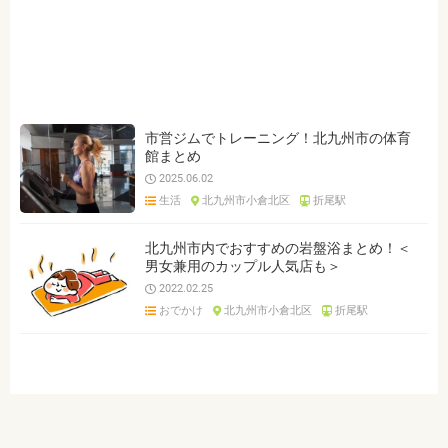
ジャンルを選ぶ
※複数選択可能です
クリア
検索
市営ジムでトレーニング！北九州市の体育
館まとめ
2025.06.02
生活
北九州市小倉北区
折尾駅
北九州市内でおすすめの岩盤浴まとめ！＜
男女兼用のカップル人気店も＞
2022.02.25
おでかけ
北九州市小倉北区
折尾駅