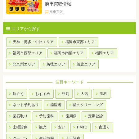
廃車買取情報
廃車買取
エリアから探す
天神・博多・中州エリア
福岡市東部エリア
福岡市西部エリア
福岡市南部エリア
福岡エリア
北九州エリア
筑後エリア
筑豊エリア
注目キーワード
駅近く
おすすめ
評判
人気
歯科
ネット予約あり
歯医者
歯のクリーニング
歯石取り
予防歯科
歯周病
定期健診
土曜診療
観光
安い
PMTC
夜遅く
クーポン
生活情報
土日診療