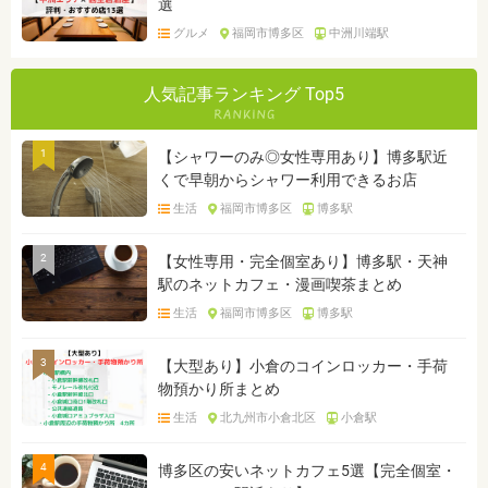
選
グルメ
福岡市博多区
中洲川端駅
人気記事ランキング Top5
1
【シャワーのみ◎女性専用あり】博多駅近
くで早朝からシャワー利用できるお店
生活
福岡市博多区
博多駅
2
【女性専用・完全個室あり】博多駅・天神
駅のネットカフェ・漫画喫茶まとめ
生活
福岡市博多区
博多駅
3
【大型あり】小倉のコインロッカー・手荷
物預かり所まとめ
生活
北九州市小倉北区
小倉駅
4
博多区の安いネットカフェ5選【完全個室・