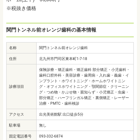
※税抜き価格
関門トンネル前オレンジ歯科の基本情報
名称
関門トンネル前オレンジ歯科
住所
北九州市門司区東本町1-7-18
保険診療・矯正歯科・矯正歯科 部分矯正・小児歯科・
歯科口腔外科・美容診療・歯周病・入れ歯・義歯・イ
ンプラント・ホワイトニング・ホームホワイトニン
診療項目
グ・オフィスホワイトニング・顎関節症・クリーニン
グ・つめ物・かぶせ物・親知らず・小児矯正・虫歯・
部分矯正・ハーフリンガル矯正・裏側矯正・レーザー
治療・PMTC・歯科検診
アクセス
出光美術館駅 出口徒歩5分
駐車場
無し
固定電話番号
093-332-6874