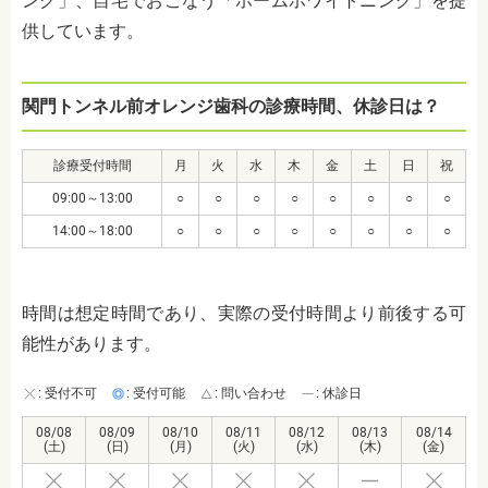
ング」、自宅でおこなう「ホームホワイトニング」を提
供しています。
関門トンネル前オレンジ歯科の診療時間、休診日は？
診療受付時間
月
火
水
木
金
土
日
祝
09:00～13:00
○
○
○
○
○
○
○
○
14:00～18:00
○
○
○
○
○
○
○
○
時間は想定時間であり、実際の受付時間より前後する可
能性があります。
: 受付不可
: 受付可能
: 問い合わせ
: 休診日
08/08
08/09
08/10
08/11
08/12
08/13
08/14
(土)
(日)
(月)
(火)
(水)
(木)
(金)