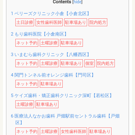
Contents
[
hide
]
1
ベリーズクリニック小倉【小倉北区】
土日診療
女性歯科医師
駐車場あり
院内処方
2
もり歯科医院【小倉南区】
ネット予約
土曜診療
駐車場あり
3
いまむら歯科クリニック【八幡西区】
ネット予約
土曜診療
駐車場あり
個室
院内処方
4
関門トンネル前オレンジ歯科【門司区】
ネット予約
駐車場あり
5
ケイズ歯科・矯正歯科クリニック深町【若松区】
土曜診療
駐車場あり
6
医療法人なかお歯科 戸畑駅前セントラル歯科【戸畑
区】
ネット予約
土曜診療
女性歯科医師
駐車場あり