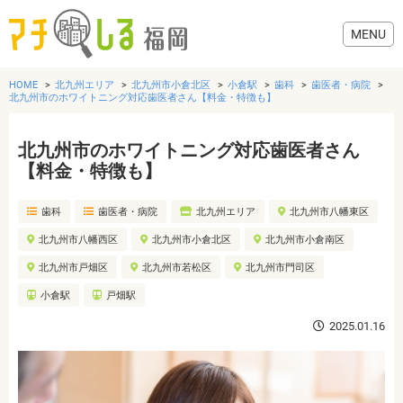
HOME
北九州エリア
北九州市小倉北区
小倉駅
歯科
歯医者・病院
北九州市のホワイトニング対応歯医者さん【料金・特徴も】
北九州市のホワイトニング対応歯医者さん
グルメ
【料金・特徴も】
歯科
歯医者・病院
北九州エリア
北九州市八幡東区
美容・健康
北九州市八幡西区
北九州市小倉北区
北九州市小倉南区
歯医者・病院
北九州市戸畑区
北九州市若松区
北九州市門司区
小倉駅
戸畑駅
おでかけ
2025.01.16
生活