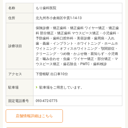
名称
もり歯科医院
住所
北九州市小倉南区中貫1-14-13
保険診療・矯正歯科・矯正歯科 ワイヤー矯正・矯正歯
科 部分矯正・矯正歯科 マウスピース矯正・小児歯科・
予防歯科・歯科口腔外科・美容診療・歯周病・入れ
歯・義歯・インプラント・ホワイトニング・ホームホ
診療項目
ワイトニング・オフィスホワイトニング・顎関節症・
クリーニング・つめ物・かぶせ物・親知らず・小児矯
正・噛み合わせ・虫歯・ワイヤー矯正・部分矯正・マ
ウスピース矯正・歯石除去・PMTC・歯科検診
アクセス
下曽根駅 出口車10分
駐車場
駐車場をご用意しています。
固定電話番号
093-472-0775
店舗情報詳細はこちら