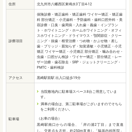
住所
北九州市八幡西区東鳴水3丁目4-12
保険診療・矯正歯科・矯正歯科 ワイヤー矯正・矯正歯
科 部分矯正・小児歯科・予防歯科・歯科口腔外科・美
容診療・口臭・歯周病・入れ歯・義歯・インプラン
ト・ホワイトニング・ホームホワイトニング・オフィ
スホワイトニング・ドライマウス・顎関節症・クリー
診療項目
ニング・抜歯・根管治療・つめ物・かぶせ物・差し
歯・ブリッジ・親知らず・知覚過敏・小児矯正・小児
矯正 ワイヤー矯正・小児矯正 部分矯正・噛み合わせ・
虫歯・口腔がん検診・ワイヤー矯正・部分矯正・レー
ザー治療・歯石除去・SRP・ジェットクリーニング・
PMTC・歯科検診
アクセス
黒崎駅前駅 出入口徒歩19分
当院敷地内に駐車場スペース8台ご用意していま
す。
満車の場合は、第二駐車場がございますのでそちら
をご利用ください。
（お車の場合）
駐車場
黒崎駅南口からの場合、「岸の浦2丁目」まで直進
し、交差点を左折。約250m直進し「脇坂内科医院」