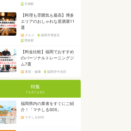
天神駅
【料理も雰囲気も最高】博多
エリアのおしゃれな居酒屋11
選
グルメ
福岡市博多区
博多駅
【料金比較】福岡でおすすめ
のパーソナルトレーニングジ
ム7選
美容・健康
福岡市中央区
特集
福岡県内の業者をすぐにご紹
介！「マチしるSOS」
マチしるSOS