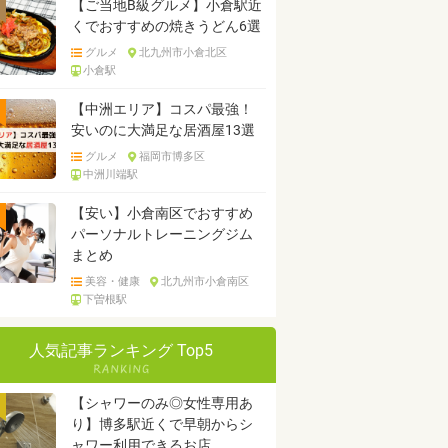
【ご当地B級グルメ】小倉駅近
くでおすすめの焼きうどん6選
グルメ
北九州市小倉北区
小倉駅
【中洲エリア】コスパ最強！
安いのに大満足な居酒屋13選
グルメ
福岡市博多区
中洲川端駅
【安い】小倉南区でおすすめ
パーソナルトレーニングジム
まとめ
美容・健康
北九州市小倉南区
下曽根駅
人気記事ランキング Top5
【シャワーのみ◎女性専用あ
り】博多駅近くで早朝からシ
ャワー利用できるお店