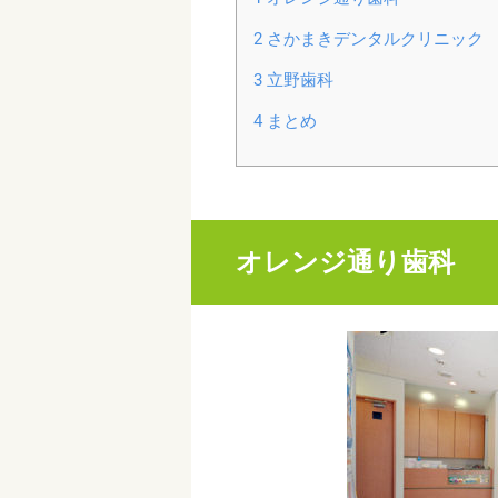
2
さかまきデンタルクリニック
3
立野歯科
4
まとめ
オレンジ通り歯科