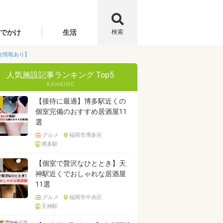
でかけ
生活
検索
金情報あり】
人気施設記事ランキング Top5
【接待に最適】博多駅近くの
個室完備のおすすめ居酒屋11
選
グルメ
福岡市博多区
博多駅
【個室で贅沢なひととき】天
神駅近くでおしゃれな居酒屋
11選
グルメ
福岡市中央区
天神駅