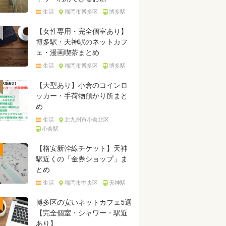
生活
福岡市博多区
博多駅
【女性専用・完全個室あり】
博多駅・天神駅のネットカフ
ェ・漫画喫茶まとめ
生活
福岡市博多区
博多駅
【大型あり】小倉のコインロ
ッカー・手荷物預かり所まと
め
生活
北九州市小倉北区
小倉駅
【格安新幹線チケット】天神
駅近くの「金券ショップ」ま
とめ
生活
福岡市中央区
天神駅
博多区の安いネットカフェ5選
【完全個室・シャワー・駅近
あり】