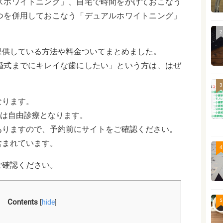
スホワイトニング」、自宅で時間をかけておこなう
つを併用しておこなう「デュアルホワイトニング」
2
提供している方法や料金ついてまとめました。
婚式までにキレイな歯にしたい」という方は、は
ぜ
3
なります。
グは自由診療となります。
ありますので、予約前にサイトをご確認ください。
含まれています。
4
ご確認ください。
5
Contents
[
hide
]