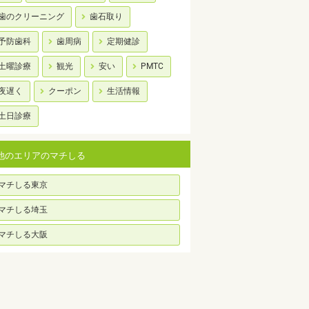
歯のクリーニング
歯石取り
予防歯科
歯周病
定期健診
土曜診療
観光
安い
PMTC
夜遅く
クーポン
生活情報
土日診療
他のエリアのマチしる
マチしる東京
マチしる埼玉
マチしる大阪