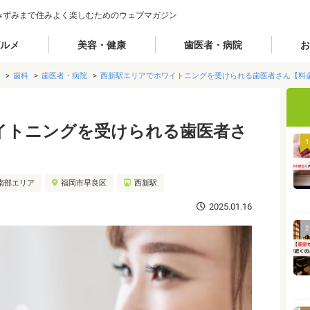
みずみまで住みよく楽しむためのウェブマガジン
ルメ
美容・健康
歯医者・病院
お
歯科
歯医者・病院
西新駅エリアでホワイトニングを受けられる歯医者さん【料
イトニングを受けられる歯医者さ
1
南部エリア
福岡市早良区
西新駅
2025.01.16
2