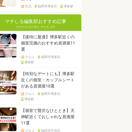
生活
福岡市博多区
博多駅
マチしる編集部おすすめ記事
【接待に最適】博多駅近くの
個室完備のおすすめ居酒屋11
選
グルメ
福岡市博多区
博多駅
【特別なデートにも】博多駅
近くの個室・カップルシート
がある居酒屋10選
グルメ
福岡市博多区
博多駅
【個室で贅沢なひととき】天
神駅近くでおしゃれな居酒屋
11選
グルメ
福岡市中央区