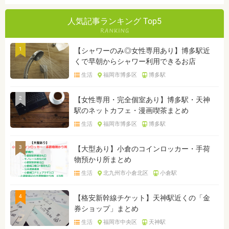
人気記事ランキング Top5
1
【シャワーのみ◎女性専用あり】博多駅近
くで早朝からシャワー利用できるお店
生活
福岡市博多区
博多駅
2
【女性専用・完全個室あり】博多駅・天神
駅のネットカフェ・漫画喫茶まとめ
生活
福岡市博多区
博多駅
3
【大型あり】小倉のコインロッカー・手荷
物預かり所まとめ
生活
北九州市小倉北区
小倉駅
4
【格安新幹線チケット】天神駅近くの「金
券ショップ」まとめ
生活
福岡市中央区
天神駅