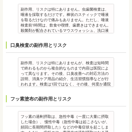
が経過すると歯石になって歯周病を進行させてしま
本来の歯の色自体は白くできません。歯自体を白く
います。歯科での歯石除去は、専門の機器を使用
したい場合にはホワイトニングが有効です。 着色汚
副作用、リスクは特にありません。虫歯菌検査は、
し、歯石を取り除くことができます。
れはエアフロー後に再付着することもあります。継
唾液を採取するだけです。棒状のスティックで唾液
歯石を取り除けば、歯周病の治療となり歯のぐらつ
続的効果を得るには、定期的な施術が必要です。
を取るだけなので痛みもありません。ただし、唾液
き、歯茎の出血、口臭などが改善できます。
エアフローは、着色を落とす審美目的として行われ
検査前1時間は、飲食や喫煙、歯磨きはできません。
監修医情報 菊地由利佳先生
るため、健康保険の適用外となり自由診療となりま
殺菌剤が配合されているマウスウォッシュ、洗口液
【プロフィール】
す。 妊娠中、放射線治療中、呼吸器疾患、ナトリウ
なども、検査前12時間は使用できません。 運動も唾
日本歯科大学新潟生命歯学部卒業
ム摂取制限が必要な人など、安全性を考慮し、エア
液の分泌量に影響があるので検査前は行えません。
口臭検査の副作用とリスク
新潟大学医歯学総合病院にて研修 都内歯科医院にて
フローを受けられない人もいます。
また検査1ヶ月以内に抗生物質を使用している場合も
勤務
備考
正確な結果が出ないことがあるので時期を延ばす場
エアフローは、歯面清掃を行う機器です。細かなパ
合もあります。健康保険の適用外となり自由診療と
ウダー粒子をジェット噴射で歯に吹き付け、歯にこ
なります。
副作用、リスクは特にありませんが、検査は短時間
びりついた汚れを落とすことができます。 歯科で主
備考
で終わるものから複合的なものまで内容は医院によ
に歯の着色やタバコのヤニ除去の用途として使われ
ご自身の唾液の量、性質、虫歯の原因菌の量を知
って異なります。その後、口臭改善への対応方法の
ていますが、歯周ポケット内の歯周病の細菌除去に
り、虫歯予防とセルフケア強化を目的とした検査で
説明、消臭ケア用品の紹介、生活習慣指導などが行
も効果があります。
す。
われます。検査は1回ではなく、その後、何度か通院
監修医情報 菊地由利佳先生
[虫歯菌検査で確認できる内容] (例)
が必要となる場合があります。
【プロフィール】
・虫歯菌の数が少ないのか多いのか ・酸性度（酸性
健康保険の適用外となり自由診療となります。
フッ素塗布の副作用とリスク
日本歯科大学新潟生命歯学部卒業
になる程歯が溶けやすい）
備考
新潟大学医歯学総合病院にて研修
・緩衝能・白血球・タンパク質・口の中の清潔度 ま
口臭は、体調や病気と関わりがあることも多く、口
都内歯科医院にて勤務
た、よく噛んでいるか、甘いものを摂る頻度なども
臭で悩んでいる場合はその関連性も合わせて検査が
同時に確認します。
必要です。また、よく食べる食べ物、ブラッシング
フッ素の過剰摂取は、急性中毒（一度に大量に摂取
監修医情報 菊地由利佳先生
不足、喫煙や飲酒などが影響する場合もあるので、
した場合）、 慢性中毒（急性中毒は起こさないが、
【プロフィール】
原因がわかれば口臭軽減に向けて指導が行われま
頻回に長期間摂取した）などの中毒症状を起こしま
日本歯科大学新潟生命歯学部卒業
す。