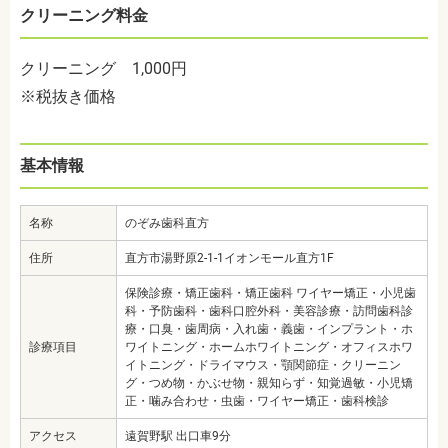
クリーニング料金
クリーニング
1,000円
※税抜き価格
基本情報
名称
のぞみ歯科直方
住所
直方市湯野原2-1-1イオンモール直方1F
保険診療・矯正歯科・矯正歯科 ワイヤー矯正・小児歯
科・予防歯科・歯科口腔外科・美容診療・訪問歯科診
療・口臭・歯周病・入れ歯・義歯・インプラント・ホ
診療項目
ワイトニング・ホームホワイトニング・オフィスホワ
イトニング・ドライマウス・顎関節症・クリーニン
グ・つめ物・かぶせ物・親知らず・知覚過敏・小児矯
正・噛み合わせ・虫歯・ワイヤー矯正・歯科検診
アクセス
遠賀野駅 出口車9分