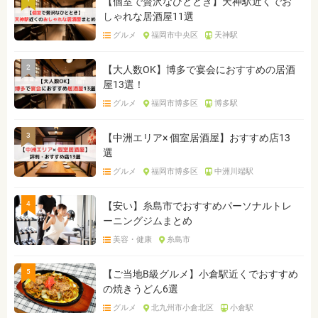
【個室で贅沢なひととき】天神駅近くでお
しゃれな居酒屋11選
グルメ
福岡市中央区
天神駅
2
【大人数OK】博多で宴会におすすめの居酒
屋13選！
グルメ
福岡市博多区
博多駅
3
【中洲エリア× 個室居酒屋】おすすめ店13
選
グルメ
福岡市博多区
中洲川端駅
4
【安い】糸島市でおすすめパーソナルトレ
ーニングジムまとめ
美容・健康
糸島市
5
【ご当地B級グルメ】小倉駅近くでおすすめ
の焼きうどん6選
グルメ
北九州市小倉北区
小倉駅