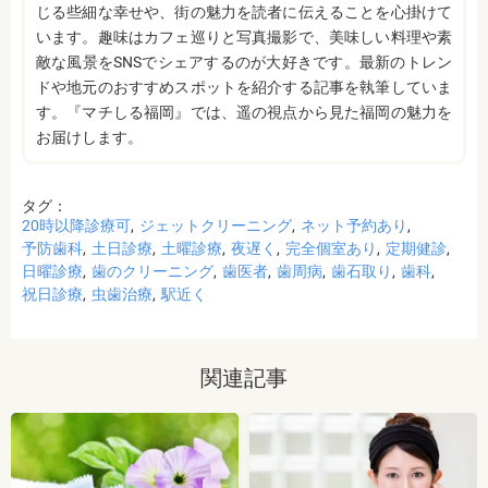
くい部分があることなどにより、想定した白さや均
じる些細な幸せや、街の魅力を読者に伝えることを心掛けて
一な白さにならないことがあるのです。これは、常
います。趣味はカフェ巡りと写真撮影で、美味しい料理や素
に起こるということではなく、個人差が大きいた
敵な風景をSNSでシェアするのが大好きです。最新のトレン
め、実際のところは施術をしてみないと分からない
と言わざるを得ません。しかし、ホワイトニングを
ドや地元のおすすめスポットを紹介する記事を執筆していま
続けていくことで目立たなくなることが多いです。
す。『マチしる福岡』では、遥の視点から見た福岡の魅力を
・ホワイトニング後は、徐々に色戻りをおこす場合
お届けします。
がほとんどです。
・白さを維持するためにはメンテナンスが必要にな
ります。歯科医師によって、違いがありますので事
前にご確認ください。
タグ：
・ホワイトニングは、歯の表面が荒れる、知覚過敏
20時以降診療可
ジェットクリーニング
ネット予約あり
になる可能性があります。
予防歯科
土日診療
土曜診療
夜遅く
完全個室あり
定期健診
・ホワイトニング中は、お茶、コーヒー、カレー、
日曜診療
歯のクリーニング
歯医者
歯周病
歯石取り
歯科
ケチャップなど避けたほうがいい飲み物、食事があ
祝日診療
虫歯治療
駅近く
ります。また、ホワイトニングが終わってもこれら
の飲み物、食事を避けたほうが白さは持続します。
監修医情報 医療法人社団日坂会 理事長 日坂充宏
先生
関連記事
【プロフィール】
日本大学歯学部卒業
日本大学歯学部口腔外科第２講座大学院卒業
歯学博士（口腔外科学）
日本大学歯学部非常勤講師
社会福祉法人富士白苑理事