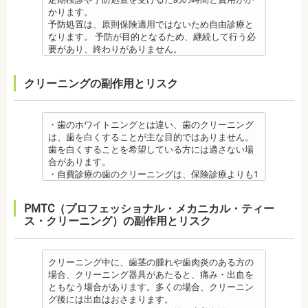
かります。
予防処置は、原則保険適用ではないため自由診療と
なります。 予防が目的となるため、継続して行う必
要があり、終わりがありません。
監修医情報 菊地由利佳先生
【プロフィール】
クリーニングの副作用とリスク
日本歯科大学新潟生命歯学部卒業
新潟大学医歯学総合病院にて研修
都内歯科医院にて勤務
・歯のホワイトニングとは違い、歯のクリーニング
は、歯を白くすることが主な目的ではありません。
歯を白くすることを希望している方には適さない場
合があります。
・自費診療の歯のクリーニングは、保険診療よりも1
度の施術費用が比較的高く、施術時間も長くかかる
可能性があります。
PMTC（プロフェッショナル・メカニカル・ティー
・歯のクリーニングは、歯科医院によって「クリー
ス・クリーニング）の副作用とリスク
ニング」と書いているところと「PMTC」と書いてい
るところがあります。PMTCは専用の機器が用いられ
るのに対し、クリーニングは歯科医院によっては歯
石を落とすスケーリングの場合や、PMTCの場合もあ
クリーニング中に、歯茎の腫れや歯肉炎のある方の
るので、事前に内容を確認されるとよいでしょう。
場合、クリーニング器具があたると、痛み・出血を
監修医情報 医療法人社団日坂会 理事長 日坂充
ともなう場合があります。多くの場合、クリーニン
宏先生
グ後には出血はおさまります。