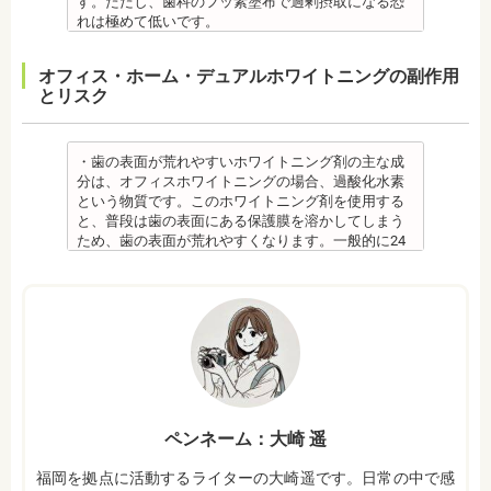
す。ただし、歯科のフッ素塗布で過剰摂取になる恐
新潟大学医歯学総合病院にて研修
監修医情報 菊地由利佳先生
れは極めて低いです。
都内歯科医院にて勤務
【プロフィール】
また、歯の形成期に過度にフッ素を摂取すると歯の
日本歯科大学新潟生命歯学部卒業
フッ素症（斑状歯）が発生する場合があります。
オフィス・ホーム・デュアルホワイトニングの副作用
新潟大学医歯学総合病院にて研修
（過剰摂取）推定中毒量は、5歳児（体重18Kg）が
とリスク
都内歯科医院にて勤務
週5回法のフッ化物洗口液（0.05％フッ化ナトリウム
溶液）を40人分一度に飲んだ場合に到達（厚生労働
省 フッ化物の急性中毒量 e-ヘルスネット）
また、フッ素を塗った場合でも、ブラッシング不足
・歯の表面が荒れやすいホワイトニング剤の主な成
や磨き残しがあれば虫歯はできてしまいます。フッ
分は、オフィスホワイトニングの場合、過酸化水素
素は虫歯ができにくくなるだけで、通常の歯ブラ
という物質です。このホワイトニング剤を使用する
シ、歯間掃除などは必要です。
と、普段は歯の表面にある保護膜を溶かしてしまう
備考 フッ素を塗布して、歯をコーティングし虫歯に
ため、歯の表面が荒れやすくなります。一般的に24
強い歯にする予防歯科処置です。もともとフッ素は
～48時間程度で保護膜はもとに戻りますが、その間
体内に存在している物質の一つなので安心して使用
は特に注意が必要です。
することが可能です。特に、塗布する時期に制限が
・ホワイトニング剤の影響で知覚過敏がおこるケー
ないため、生えたての乳歯にも塗布することが可能
スがあります。薬剤が歯の神経に強い刺激を与えて
です。
しまうため、神経が敏感になりやすいのです。オフ
監修医情報 菊地由利佳先生
ィスホワイトニングで使用する薬剤はホームホワイ
【プロフィール】
トニングのものより濃度が高いため、より知覚過敏
日本歯科大学新潟生命歯学部卒業
になりやすい傾向があります。
新潟大学医歯学総合病院にて研修
・歯科で行うホワイトニングでも1回の施術で思った
都内歯科医院にて勤務
ペンネーム：大崎 遥
ような白さに仕上がらないことがあります。また、
個人の歯の特徴により色ムラが出ることがありま
福岡を拠点に活動するライターの大崎遥です。日常の中で感
す。歯の厚みの違いやホワイトニングの作用が出に