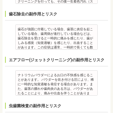
【プロフィール】
クリーニングを行っても、その後一生着色汚れ（ス
日本大学歯学部卒業
テイン）や歯垢・歯石がつかないわけではありませ
日本大学歯学部口腔外科第２講座大学院卒業
ん。クリーニング後にも、日々の生活で再付着しま
歯石除去の副作用とリスク
歯学博士（口腔外科学）
す。また、歯科のクリーニングだけでは、虫歯や歯
日本大学歯学部非常勤講師 社会福祉法人富士白苑理
周病の予防にはなりません。
事
毎日のブラッシングなどは継続して行う必要があり
ます。 備考 自宅で、歯磨きをしていても、落とすこ
歯石が強固に付着している場合、歯茎に炎症を起こ
との出来ない汚れや、歯石の元となる歯垢・バイオ
している場合、歯周病が進行している場合などは、
フィルムを歯科で専門の機器・技術によって除去す
歯石除去を受けると一時的に痛みを感じたり、歯が
る技術です。
しみる感覚（知覚過敏）を感じたり、出血すること
クリーニング後にフッ素塗布を行えば、より虫歯予
があります。この症状は通常、一時的で長くても数
防に効果的です。
日で落ち着いてなくなります。
監修医情報 菊地由利佳先生
また、歯石除去に使われる機器は、治療中、高音が
エアフロー(ジェットクリーニング)の副作用とリスク
【プロフィール】
鳴り響きます。機器は歯石が多い人、広範囲に歯石
日本歯科大学新潟生命歯学部卒業
が付いている人に使われるのですが、高音が苦手な
新潟大学医歯学総合病院にて研修
人は音を我慢する必要があります。 備考 歯石とは、
都内歯科医院にて勤務
歯垢が石のように固くなって歯と歯の間や歯の表
ナトリウムパウダーによるお口の不快感を感じるこ
面、歯茎と歯の隙間などにこびりついたものです。
とがあります。 パウダーを吹き付ける圧により、稀
唾液腺開口部の近くにある歯に特に着きやすく、具
に一時的な知覚過敏を発症する場合があります。ま
体的には「下の前歯の裏側」や「上の奥歯の外側」
た、歯茎の腫れや歯肉炎のある方は、パウダーがあ
によく見られます。 歯石になると自宅でのブラッシ
たることにより、痛みや出血を伴うことがありま
ングで取ることはできません。
す。多くの場合、すぐに出血はおさまり、数日で治
なお、歯垢とは口腔内に常在している細菌の塊で歯
癒します。 ケースによっては、完全に汚れを落とし
虫歯菌検査の副作用とリスク
石の前段階です。歯垢の段階であれば歯ブラシで簡
きれない場合があります。
単に取り除くことができますが、沈着したまま時間
また、エアフローは外来性の着色は落としますが、