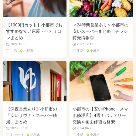
【1000円カット】小郡市でお
＜24時間営業あり＞小郡市の
すすめな安い床屋・ヘアサロ
安いスーパーまとめ！チラシ
ンまとめ
特売情報◎
2022.10.11
2022.12.12
生活
小郡市
生活
小郡市
【深夜営業あり】小郡市の
小郡市の【安いiPhone・スマ
「安いサウナ・スーパー銭
ホ修理店】4選！バッテリー
湯」まとめ
交換や画面修復も格安
2023.05.19
2024.04.25
おでかけ
小郡市
生活
小郡市