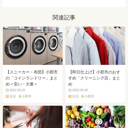
関連記事
【スニーカー・布団】小郡市
【即日仕上げ】小郡市のおす
の「コインランドリー」まと
すめ「クリーニング店」まと
め＜安い・大量＞
め
2022.05.25
2022.05.30
生活
小郡市
生活
小郡市