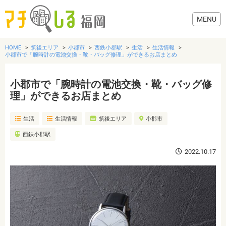
HOME
筑後エリア
小郡市
西鉄小郡駅
生活
生活情報
小郡市で「腕時計の電池交換・靴・バッグ修理」ができるお店まとめ
小郡市で「腕時計の電池交換・靴・バッグ修
グルメ
理」ができるお店まとめ
生活
生活情報
筑後エリア
小郡市
美容・健康
西鉄小郡駅
歯医者・病院
2022.10.17
おでかけ
生活