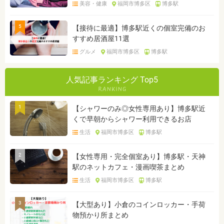
美容・健康
福岡市博多区
博多駅
5
【接待に最適】博多駅近くの個室完備のお
すすめ居酒屋11選
グルメ
福岡市博多区
博多駅
人気記事ランキング Top5
1
【シャワーのみ◎女性専用あり】博多駅近
くで早朝からシャワー利用できるお店
生活
福岡市博多区
博多駅
2
【女性専用・完全個室あり】博多駅・天神
駅のネットカフェ・漫画喫茶まとめ
生活
福岡市博多区
博多駅
3
【大型あり】小倉のコインロッカー・手荷
物預かり所まとめ