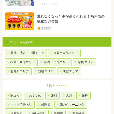
マチしるSOS
乗れなくなった車が高く売れる！福岡県の
廃車買取情報
廃車買取
エリアから探す
天神・博多・中州エリア
福岡市東部エリア
福岡市西部エリア
福岡市南部エリア
福岡エリア
北九州エリア
筑後エリア
筑豊エリア
注目キーワード
駅近く
おすすめ
評判
人気
歯科
ネット予約あり
歯医者
歯のクリーニング
歯石取り
予防歯科
歯周病
定期健診