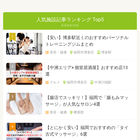
人気施設記事ランキング Top5
1
【安い】博多駅近くのおすすめパーソナル
トレーニングジムまとめ
美容・健康
福岡市博多区
博多駅
2
【中洲エリア× 個室居酒屋】おすすめ店13
選
グルメ
福岡市博多区
中洲川端駅
3
【腸活でスッキリ！】福岡で「腸もみマッ
サージ」が人気なサロン4選
美容・健康
糟屋郡
4
【とにかく安い】福岡でおすすめの「タイ
古式マッサージ」6選