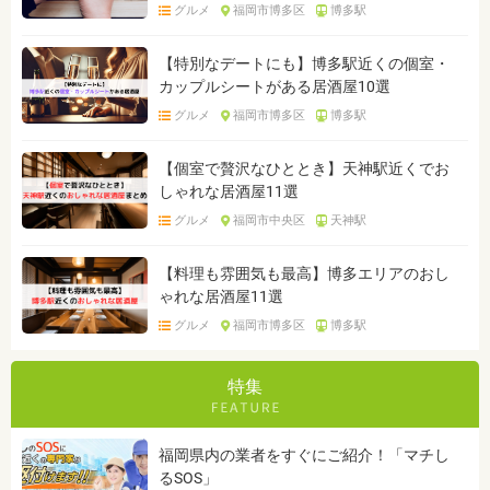
グルメ
福岡市博多区
博多駅
【特別なデートにも】博多駅近くの個室・
カップルシートがある居酒屋10選
グルメ
福岡市博多区
博多駅
【個室で贅沢なひととき】天神駅近くでお
しゃれな居酒屋11選
グルメ
福岡市中央区
天神駅
【料理も雰囲気も最高】博多エリアのおし
ゃれな居酒屋11選
グルメ
福岡市博多区
博多駅
特集
福岡県内の業者をすぐにご紹介！「マチし
るSOS」