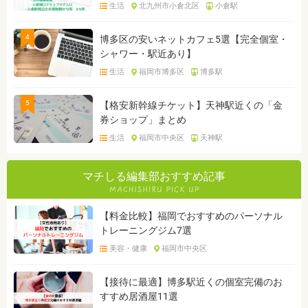
生活
北九州市小倉北区
小倉駅
4
博多区の安いネットカフェ5選【完全個室・
シャワー・駅近あり】
生活
福岡市博多区
博多駅
5
【格安新幹線チケット】天神駅近くの「金
券ショップ」まとめ
生活
福岡市中央区
天神駅
マチしる編集部おすすめ記事
【料金比較】福岡でおすすめのパーソナル
トレーニングジム7選
美容・健康
福岡市中央区
【接待に最適】博多駅近くの個室完備のお
すすめ居酒屋11選