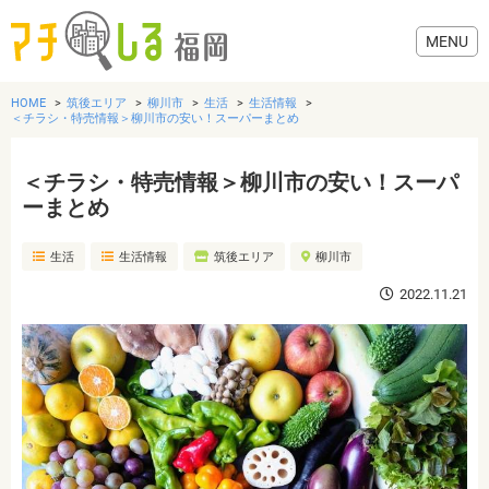
HOME
筑後エリア
柳川市
生活
生活情報
＜チラシ・特売情報＞柳川市の安い！スーパーまとめ
＜チラシ・特売情報＞柳川市の安い！スーパ
グルメ
ーまとめ
生活
生活情報
筑後エリア
柳川市
美容・健康
2022.11.21
歯医者・病院
おでかけ
生活