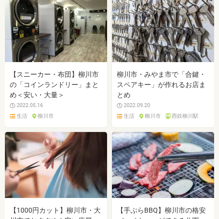
【スニーカー・布団】柳川市
柳川市・みやま市で「合鍵・
の「コインランドリー」まと
スペアキー」が作れるお店ま
め＜安い・大量＞
とめ
2022.05.16
2022.09.20
生活
柳川市
生活
柳川市
西鉄柳川駅
【1000円カット】柳川市・大
【手ぶらBBQ】柳川市の格安