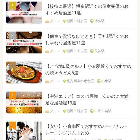
1
【接待に最適】博多駅近くの個室完備のお
すすめ居酒屋11選
グルメ
福岡市博多区
博多駅
2
【個室で贅沢なひととき】天神駅近くでお
しゃれな居酒屋11選
グルメ
福岡市中央区
天神駅
3
【ご当地B級グルメ】小倉駅近くでおすすめ
の焼きうどん6選
グルメ
北九州市小倉北区
小倉駅
4
【中洲エリア】コスパ最強！安いのに大満
足な居酒屋13選
グルメ
福岡市博多区
中洲川端駅
5
【安い】小倉南区でおすすめパーソナルト
レーニングジムまとめ