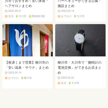
川市でおすすめ！安い床屋・
バーベキューができる公園・
ヘアサロンまとめ
施設まとめ
2022.09.27
2023.05.19
生活
大川市
西鉄柳川駅
おでかけ
大川市
【夜遅くまで営業】柳川市の
柳川市・大川市で「腕時計の
「安い温泉・サウナ」まとめ
電池交換」ができるお店まと
め
2023.05.19
2023.05.22
おでかけ
柳川市
生活
大川市