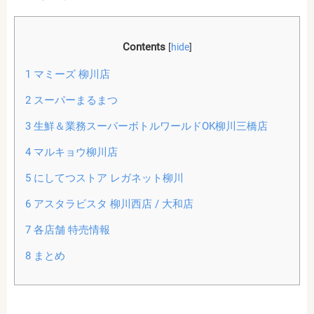
Contents
[
hide
]
1
マミーズ 柳川店
2
スーパーまるまつ
3
生鮮＆業務スーパーボトルワールドOK柳川三橋店
4
マルキョウ柳川店
5
にしてつストア レガネット柳川
6
アスタラビスタ 柳川西店 / 大和店
7
各店舗 特売情報
8
まとめ