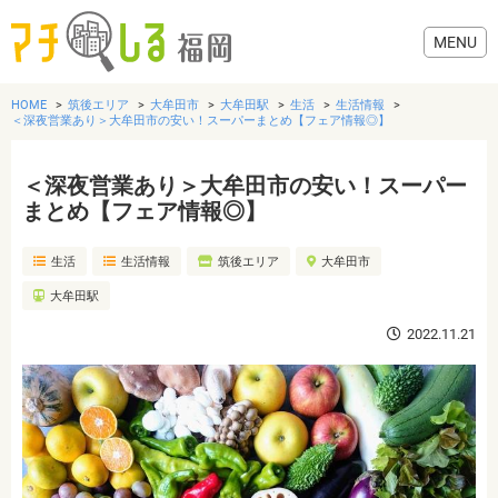
HOME
筑後エリア
大牟田市
大牟田駅
生活
生活情報
＜深夜営業あり＞大牟田市の安い！スーパーまとめ【フェア情報◎】
＜深夜営業あり＞大牟田市の安い！スーパー
グルメ
まとめ【フェア情報◎】
生活
生活情報
筑後エリア
大牟田市
美容・健康
大牟田駅
歯医者・病院
2022.11.21
おでかけ
生活