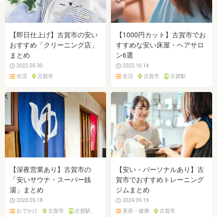
【即日仕上げ】古賀市の安い
【1000円カット】古賀市でお
おすすめ「クリーニング店」
すすめな安い床屋・ヘアサロ
まとめ
ン6選
2022.05.30
2022.10.14
生活
古賀市
生活
古賀市
古賀駅
【深夜営業あり】古賀市の
【安い・パーソナルあり】古
「安いサウナ・スーパー銭
賀市でおすすめトレーニング
湯」まとめ
ジムまとめ
2023.05.18
2024.09.19
おでかけ
古賀市
古賀駅
美容・健康
古賀市