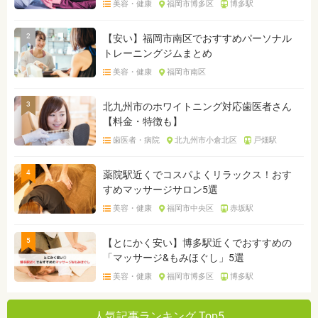
美容・健康
福岡市博多区
博多駅
2
【安い】福岡市南区でおすすめパーソナル
トレーニングジムまとめ
美容・健康
福岡市南区
3
北九州市のホワイトニング対応歯医者さん
【料金・特徴も】
歯医者・病院
北九州市小倉北区
戸畑駅
4
薬院駅近くでコスパよくリラックス！おす
すめマッサージサロン5選
美容・健康
福岡市中央区
赤坂駅
5
【とにかく安い】博多駅近くでおすすめの
「マッサージ&もみほぐし」5選
美容・健康
福岡市博多区
博多駅
人気記事ランキング Top5