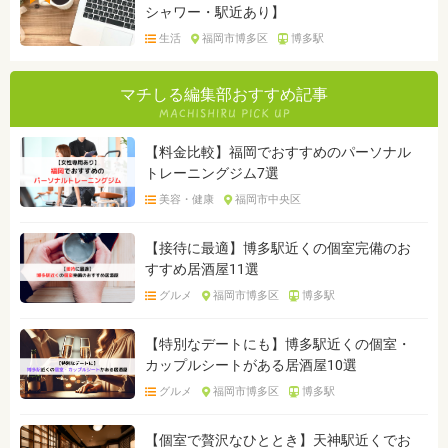
シャワー・駅近あり】
生活
福岡市博多区
博多駅
マチしる編集部おすすめ記事
【料金比較】福岡でおすすめのパーソナル
トレーニングジム7選
美容・健康
福岡市中央区
【接待に最適】博多駅近くの個室完備のお
すすめ居酒屋11選
グルメ
福岡市博多区
博多駅
【特別なデートにも】博多駅近くの個室・
カップルシートがある居酒屋10選
グルメ
福岡市博多区
博多駅
【個室で贅沢なひととき】天神駅近くでお