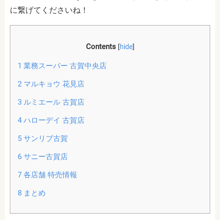
に繋げてくださいね！
Contents
[
hide
]
1
業務スーパー 古賀中央店
2
マルキョウ 花見店
3
ルミエール 古賀店
4
ハローデイ 古賀店
5
サンリブ古賀
6
サニー古賀店
7
各店舗 特売情報
8
まとめ