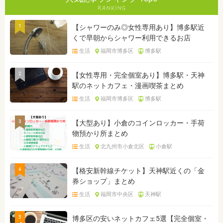
1
【シャワーのみ◎女性専用あり】博多駅近
くで早朝からシャワー利用できるお店
生活
福岡市博多区
博多駅
2
【女性専用・完全個室あり】博多駅・天神
駅のネットカフェ・漫画喫茶まとめ
生活
福岡市博多区
博多駅
3
【大型あり】小倉のコインロッカー・手荷
物預かり所まとめ
生活
北九州市小倉北区
小倉駅
4
【格安新幹線チケット】天神駅近くの「金
券ショップ」まとめ
生活
福岡市中央区
天神駅
5
博多区の安いネットカフェ5選【完全個室・