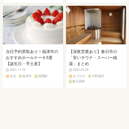
当日予約受取あり！福津市の
【深夜営業あり】春日市の
おすすめホールケーキ5選
「安いサウナ・スーパー銭
【誕生日・手土産】
湯」まとめ
2021.11.10
2022.03.23
生活
福津市
福間駅
おでかけ
大野城市
春日原駅