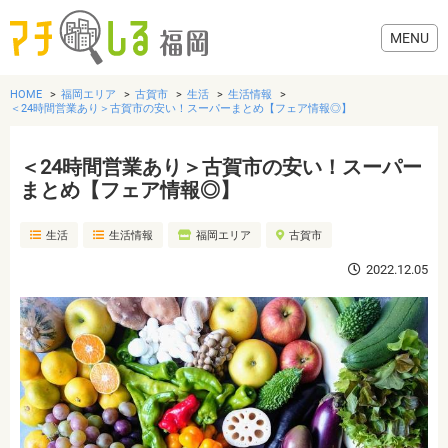
HOME
福岡エリア
古賀市
生活
生活情報
＜24時間営業あり＞古賀市の安い！スーパーまとめ【フェア情報◎】
＜24時間営業あり＞古賀市の安い！スーパー
グルメ
まとめ【フェア情報◎】
生活
生活情報
福岡エリア
古賀市
美容・健康
2022.12.05
歯医者・病院
おでかけ
生活