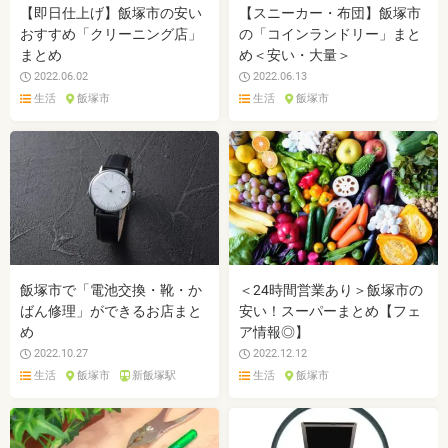
【即日仕上げ】飯塚市の安い
【スニーカー・布団】飯塚市
おすすめ「クリーニング店」
の「コインランドリー」まと
まとめ
め＜安い・大量＞
2022.06.02
2022.06.13
生活
飯塚市
生活
飯塚市
飯塚市で「電池交換・靴・か
＜24時間営業あり＞飯塚市の
ばん修理」ができるお店まと
安い！スーパーまとめ【フェ
め
ア情報◎】
2022.10.27
2022.12.12
生活
飯塚市
新飯塚駅
生活
飯塚市