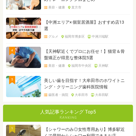
美容・健康
直方市
3
【中洲エリア× 個室居酒屋】おすすめ店13
選
グルメ
福岡市博多区
中洲川端駅
4
【天神駅近くでプロにお任せ！】猫背＆骨
盤矯正が得意な整体院5選
美容・健康
福岡市中央区
天神駅
5
美しい歯を目指す！大牟田市のホワイトニ
ング・クリーニング歯科医院情報
歯医者・病院
大牟田市
大牟田駅
人気記事ランキング Top5
1
【シャワーのみ◎女性専用あり】博多駅近
くで早朝からシャワー利用できるお店