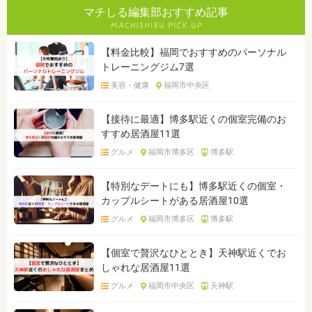
マチしる編集部おすすめ記事
【料金比較】福岡でおすすめのパーソナル
トレーニングジム7選
美容・健康
福岡市中央区
【接待に最適】博多駅近くの個室完備のお
すすめ居酒屋11選
グルメ
福岡市博多区
博多駅
【特別なデートにも】博多駅近くの個室・
カップルシートがある居酒屋10選
グルメ
福岡市博多区
博多駅
【個室で贅沢なひととき】天神駅近くでお
しゃれな居酒屋11選
グルメ
福岡市中央区
天神駅