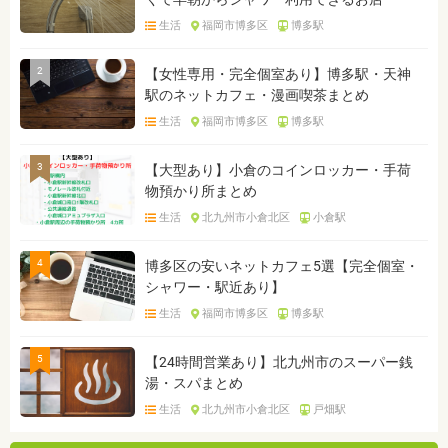
生活
福岡市博多区
博多駅
2
【女性専用・完全個室あり】博多駅・天神
駅のネットカフェ・漫画喫茶まとめ
生活
福岡市博多区
博多駅
3
【大型あり】小倉のコインロッカー・手荷
物預かり所まとめ
生活
北九州市小倉北区
小倉駅
4
博多区の安いネットカフェ5選【完全個室・
シャワー・駅近あり】
生活
福岡市博多区
博多駅
5
【24時間営業あり】北九州市のスーパー銭
湯・スパまとめ
生活
北九州市小倉北区
戸畑駅