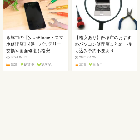
飯塚市の【安いiPhone・スマ
【格安あり】飯塚市のおすす
ホ修理店】4選！バッテリー
めパソコン修理店まとめ！持
交換や画面修復も格安
ち込み予約不要あり
2024.04.25
2024.04.25
生活
飯塚市
飯塚駅
生活
宮若市