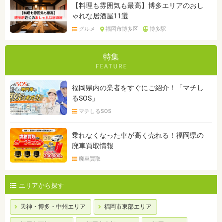
【料理も雰囲気も最高】博多エリアのおし
ゃれな居酒屋11選
グルメ
福岡市博多区
博多駅
特集
福岡県内の業者をすぐにご紹介！「マチし
るSOS」
マチしるSOS
乗れなくなった車が高く売れる！福岡県の
廃車買取情報
廃車買取
エリアから探す
天神・博多・中州エリア
福岡市東部エリア