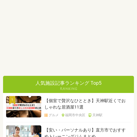
人気施設記事ランキング Top5
1
【個室で贅沢なひととき】天神駅近くでお
しゃれな居酒屋11選
グルメ
福岡市中央区
天神駅
2
【安い・パーソナルあり】直方市でおすす
めトレーニングジムまとめ