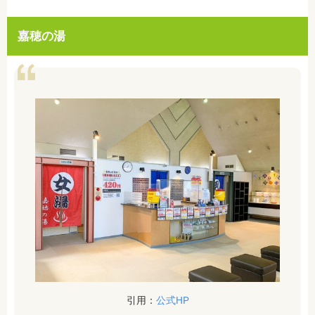
嘉穂の湯
引用：
公式HP