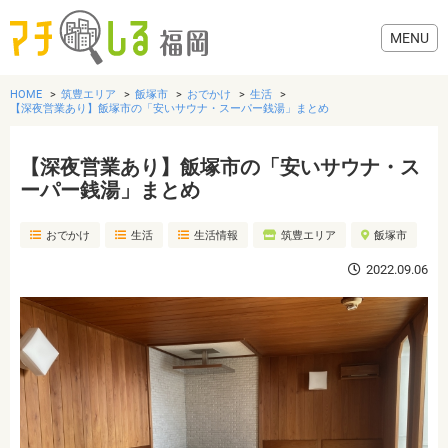
HOME
筑豊エリア
飯塚市
おでかけ
生活
【深夜営業あり】飯塚市の「安いサウナ・スーパー銭湯」まとめ
【深夜営業あり】飯塚市の「安いサウナ・ス
グルメ
ーパー銭湯」まとめ
おでかけ
生活
生活情報
筑豊エリア
飯塚市
美容・健康
2022.09.06
歯医者・病院
おでかけ
生活