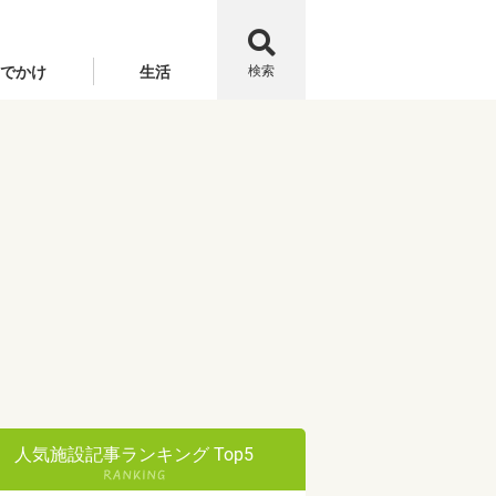
でかけ
生活
検索
人気施設記事ランキング Top5