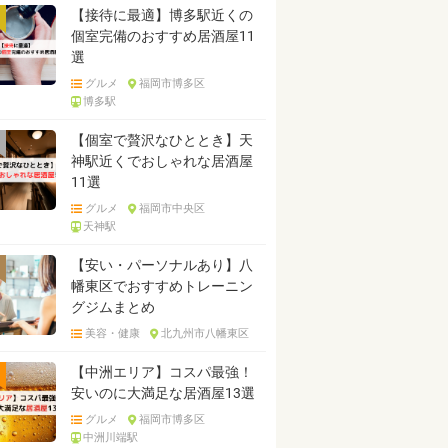
【接待に最適】博多駅近くの
個室完備のおすすめ居酒屋11
選
グルメ
福岡市博多区
博多駅
【個室で贅沢なひととき】天
神駅近くでおしゃれな居酒屋
11選
グルメ
福岡市中央区
天神駅
【安い・パーソナルあり】八
幡東区でおすすめトレーニン
グジムまとめ
美容・健康
北九州市八幡東区
【中洲エリア】コスパ最強！
安いのに大満足な居酒屋13選
グルメ
福岡市博多区
中洲川端駅