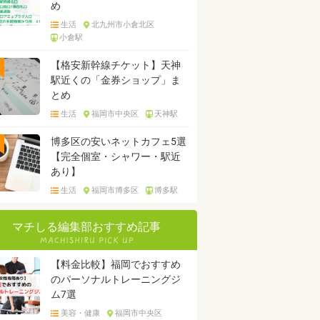
め
生活
北九州市小倉北区
小倉駅
【格安新幹線チケット】天神
駅近くの「金券ショップ」ま
とめ
生活
福岡市中央区
天神駅
博多区の安いネットカフェ5選
【完全個室・シャワー・駅近
あり】
生活
福岡市博多区
博多駅
マチしる編集部おすすめ記事
【料金比較】福岡でおすすめ
のパーソナルトレーニングジ
ム7選
美容・健康
福岡市中央区