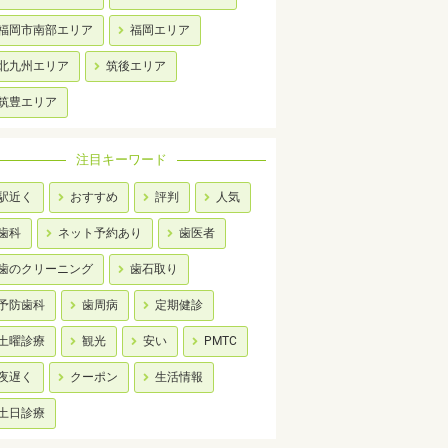
福岡市南部エリア
福岡エリア
北九州エリア
筑後エリア
筑豊エリア
注目キーワード
駅近く
おすすめ
評判
人気
歯科
ネット予約あり
歯医者
歯のクリーニング
歯石取り
予防歯科
歯周病
定期健診
土曜診療
観光
安い
PMTC
夜遅く
クーポン
生活情報
土日診療