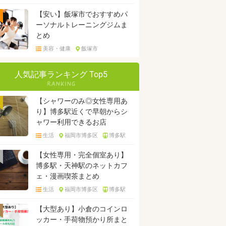
【安い】飯塚市でおすすめパ
ーソナルトレーニングジムま
とめ
美容・健康
飯塚市
人気記事ランキング Top5
【シャワーのみ◎女性専用あ
り】博多駅近くで早朝からシ
ャワー利用できるお店
生活
福岡市博多区
博多駅
【女性専用・完全個室あり】
博多駅・天神駅のネットカフ
ェ・漫画喫茶まとめ
生活
福岡市博多区
博多駅
【大型あり】小倉のコインロ
ッカー・手荷物預かり所まと