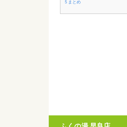
5
まとめ
ふくの湯 早良店