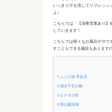
いっきり汗を流してリフレッシ
よ♪
こちらでは「【深夜営業あり】
していきます！
こちらでは様々なお風呂やサウ
すこともできる施設もあります
1
ふくの湯 早良店
2
湧水千石の郷
3
ヒナタの杜
4
西公園浴場