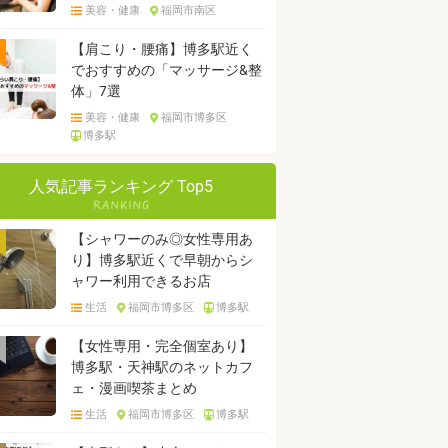
美容・健康
福岡市南区
【肩こり・腰痛】博多駅近く
でおすすめの「マッサージ&整
体」7選
美容・健康
福岡市博多区
博多駅
人気記事ランキング Top5
【シャワーのみ◎女性専用あ
り】博多駅近くで早朝からシ
ャワー利用できるお店
生活
福岡市博多区
博多駅
【女性専用・完全個室あり】
博多駅・天神駅のネットカフ
ェ・漫画喫茶まとめ
生活
福岡市博多区
博多駅