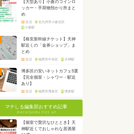
【大型あり】小倉のコインロ
ッカー・手荷物預かり所まと
め
生活
北九州市小倉北区
小倉駅
【格安新幹線チケット】天神
駅近くの「金券ショップ」ま
とめ
生活
福岡市中央区
天神駅
博多区の安いネットカフェ5選
【完全個室・シャワー・駅近
あり】
生活
福岡市博多区
博多駅
マチしる編集部おすすめ記事
【個室で贅沢なひととき】天
神駅近くでおしゃれな居酒屋