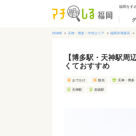
福岡をす
グ
HOME
天神・博多・中州エリア
福岡市博多区
【博多駅・天神駅周
くておすすめ
おでかけ
観光
天神・博多
天神駅
赤坂駅