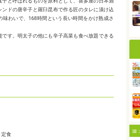
真子と呼ばれるものを原料として、喜多屋の日本酒
レンドの唐辛子と羅臼昆布で作る匠のタレに漬け込
の味わいで、
168
時間という長い時間をかけ熟成さ
能です。明太子の他にも辛子高菜も食べ放題できる
）
き定食