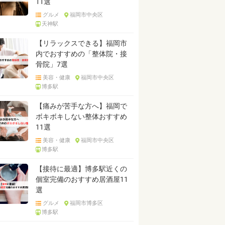
11選
グルメ
福岡市中央区
天神駅
【リラックスできる】福岡市
内でおすすめの「整体院・接
骨院」7選
美容・健康
福岡市中央区
博多駅
【痛みが苦手な方へ】福岡で
ボキボキしない整体おすすめ
11選
美容・健康
福岡市中央区
博多駅
【接待に最適】博多駅近くの
個室完備のおすすめ居酒屋11
選
グルメ
福岡市博多区
博多駅