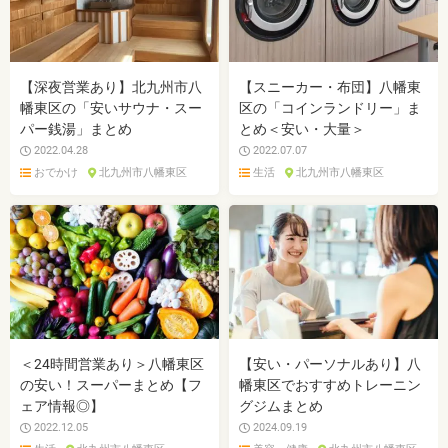
【深夜営業あり】北九州市八
【スニーカー・布団】八幡東
幡東区の「安いサウナ・スー
区の「コインランドリー」ま
パー銭湯」まとめ
とめ＜安い・大量＞
2022.04.28
2022.07.07
おでかけ
北九州市八幡東区
生活
北九州市八幡東区
＜24時間営業あり＞八幡東区
【安い・パーソナルあり】八
の安い！スーパーまとめ【フ
幡東区でおすすめトレーニン
ェア情報◎】
グジムまとめ
2022.12.05
2024.09.19