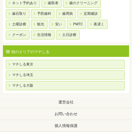
ネット予約あり
歯医者
歯のクリーニング
歯石取り
予防歯科
歯周病
定期健診
土曜診療
観光
安い
PMTC
夜遅く
クーポン
生活情報
土日診療
他のエリアのマチしる
マチしる東京
マチしる埼玉
マチしる大阪
運営会社
お問い合わせ
個人情報保護