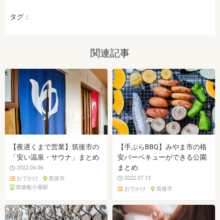
タグ：
関連記事
【夜遅くまで営業】筑後市の
【手ぶらBBQ】みやま市の格
「安い温泉・サウナ」まとめ
安バーベキューができる公園
まとめ
2022.04.06
2022.07.13
おでかけ
筑後市
筑後船小屋駅
おでかけ
筑後市