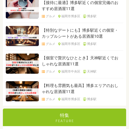
【接待に最適】博多駅近くの個室完備のお
すすめ居酒屋11選
グルメ
福岡市博多区
博多駅
【特別なデートにも】博多駅近くの個室・
カップルシートがある居酒屋10選
グルメ
福岡市博多区
博多駅
【個室で贅沢なひととき】天神駅近くでお
しゃれな居酒屋11選
グルメ
福岡市中央区
天神駅
【料理も雰囲気も最高】博多エリアのおし
ゃれな居酒屋11選
グルメ
福岡市博多区
博多駅
特集