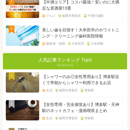
4
【中洲エリア】コスパ最強！安いのに大満
足な居酒屋13選
グルメ
福岡市博多区
中洲川端駅
5
美しい歯を目指す！大牟田市のホワイトニ
ング・クリーニング歯科医院情報
歯医者・病院
大牟田市
大牟田駅
人気記事ランキング Top5
1
【シャワーのみ◎女性専用あり】博多駅近
くで早朝からシャワー利用できるお店
生活
福岡市博多区
博多駅
2
【女性専用・完全個室あり】博多駅・天神
駅のネットカフェ・漫画喫茶まとめ
生活
福岡市博多区
博多駅