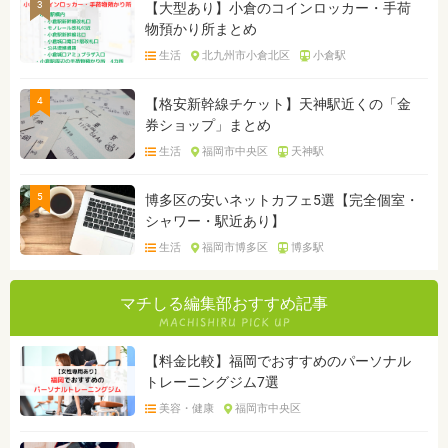
3
【大型あり】小倉のコインロッカー・手荷
物預かり所まとめ
生活
北九州市小倉北区
小倉駅
4
【格安新幹線チケット】天神駅近くの「金
券ショップ」まとめ
生活
福岡市中央区
天神駅
5
博多区の安いネットカフェ5選【完全個室・
シャワー・駅近あり】
生活
福岡市博多区
博多駅
マチしる編集部おすすめ記事
【料金比較】福岡でおすすめのパーソナル
トレーニングジム7選
美容・健康
福岡市中央区