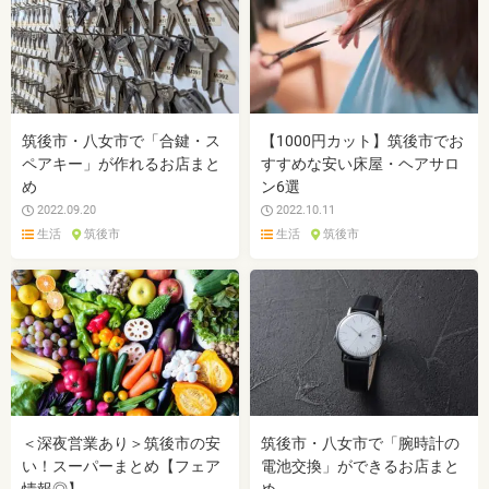
筑後市・八女市で「合鍵・ス
【1000円カット】筑後市でお
ペアキー」が作れるお店まと
すすめな安い床屋・ヘアサロ
め
ン6選
2022.09.20
2022.10.11
生活
筑後市
生活
筑後市
＜深夜営業あり＞筑後市の安
筑後市・八女市で「腕時計の
い！スーパーまとめ【フェア
電池交換」ができるお店まと