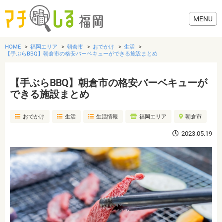
HOME
福岡エリア
朝倉市
おでかけ
生活
【手ぶらBBQ】朝倉市の格安バーベキューができる施設まとめ
【手ぶらBBQ】朝倉市の格安バーベキューが
グルメ
できる施設まとめ
おでかけ
生活
生活情報
福岡エリア
朝倉市
美容・健康
2023.05.19
歯医者・病院
おでかけ
生活