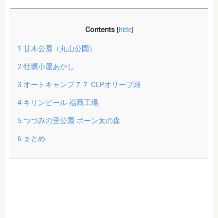
Contents
[
hide
]
1
甘木公園（丸山公園）
2
牡蠣小屋あかし
3
オートキャンプ７７ CLPオリーブ畑
4
キリンビール 福岡工場
5
つづみの里公園 ポーン太の森
6
まとめ