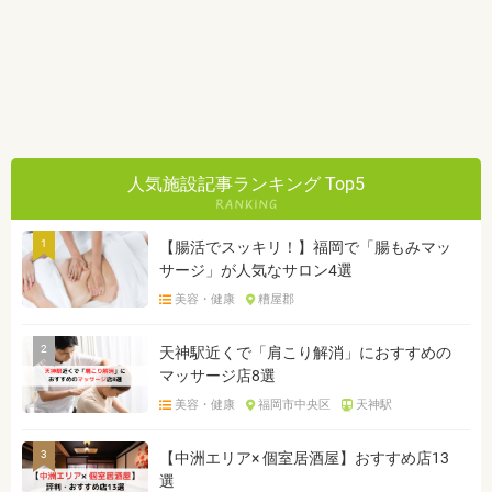
人気施設記事ランキング Top5
1
【腸活でスッキリ！】福岡で「腸もみマッ
サージ」が人気なサロン4選
美容・健康
糟屋郡
2
天神駅近くで「肩こり解消」におすすめの
マッサージ店8選
美容・健康
福岡市中央区
天神駅
3
【中洲エリア× 個室居酒屋】おすすめ店13
選