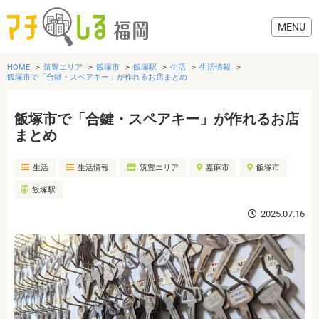
HOME
筑豊エリア
飯塚市
飯塚駅
生活
生活情報
飯塚市で「合鍵・スペアキー」が作れるお店まとめ
飯塚市で「合鍵・スペアキー」が作れるお店
グルメ
まとめ
生活
生活情報
筑豊エリア
嘉麻市
飯塚市
美容・健康
飯塚駅
歯医者・病院
2025.07.16
おでかけ
生活