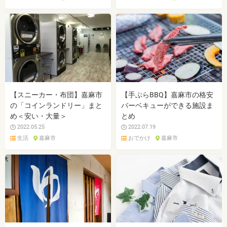
【スニーカー・布団】嘉麻市
【手ぶらBBQ】嘉麻市の格安
の「コインランドリー」まと
バーベキューができる施設ま
め＜安い・大量＞
とめ
2022.05.25
2022.07.19
生活
嘉麻市
おでかけ
嘉麻市