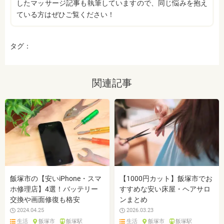
したマッサージ記事も執筆していますので、同じ悩みを抱え
ている方はぜひご覧ください！
タグ：
関連記事
飯塚市の【安いiPhone・スマ
【1000円カット】飯塚市でお
ホ修理店】4選！バッテリー
すすめな安い床屋・ヘアサロ
交換や画面修復も格安
ンまとめ
2024.04.25
2026.03.23
生活
飯塚市
飯塚駅
生活
飯塚市
飯塚駅