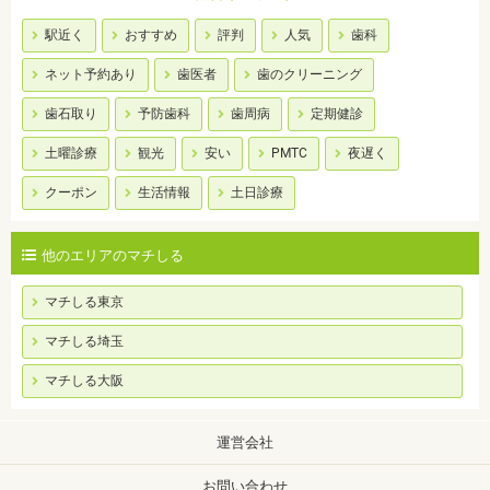
駅近く
おすすめ
評判
人気
歯科
ネット予約あり
歯医者
歯のクリーニング
歯石取り
予防歯科
歯周病
定期健診
土曜診療
観光
安い
PMTC
夜遅く
クーポン
生活情報
土日診療
他のエリアのマチしる
マチしる東京
マチしる埼玉
マチしる大阪
運営会社
お問い合わせ