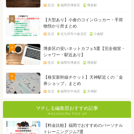
生活
福岡市博多区
博多駅
3
【大型あり】小倉のコインロッカー・手荷
物預かり所まとめ
生活
北九州市小倉北区
小倉駅
4
博多区の安いネットカフェ5選【完全個室・
シャワー・駅近あり】
生活
福岡市博多区
博多駅
5
【格安新幹線チケット】天神駅近くの「金
券ショップ」まとめ
生活
福岡市中央区
天神駅
マチしる編集部おすすめ記事
【料金比較】福岡でおすすめのパーソナル
トレーニングジム7選