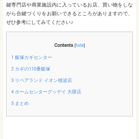
鍵専門店や商業施設内に入っているお店、買い物をしな
がら合鍵づくりをお願いできるところがありますので、
ぜひ参考にしてみてください♪
Contents
[
hide
]
1
飯塚カギセンター
2
カギの110番飯塚
3
リペアランド イオン穂波店
4
ホームセンターグッデイ 大隈店
5
まとめ