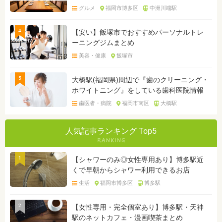
グルメ
福岡市博多区
中洲川端駅
4
【安い】飯塚市でおすすめパーソナルトレ
ーニングジムまとめ
美容・健康
飯塚市
5
大橋駅(福岡県)周辺で『歯のクリーニング・
ホワイトニング』をしている歯科医院情報
歯医者・病院
福岡市南区
大橋駅
人気記事ランキング Top5
1
【シャワーのみ◎女性専用あり】博多駅近
くで早朝からシャワー利用できるお店
生活
福岡市博多区
博多駅
2
【女性専用・完全個室あり】博多駅・天神
駅のネットカフェ・漫画喫茶まとめ