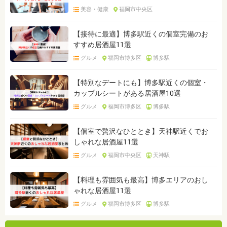
美容・健康
福岡市中央区
【接待に最適】博多駅近くの個室完備のお
すすめ居酒屋11選
グルメ
福岡市博多区
博多駅
【特別なデートにも】博多駅近くの個室・
カップルシートがある居酒屋10選
グルメ
福岡市博多区
博多駅
【個室で贅沢なひととき】天神駅近くでお
しゃれな居酒屋11選
グルメ
福岡市中央区
天神駅
【料理も雰囲気も最高】博多エリアのおし
ゃれな居酒屋11選
グルメ
福岡市博多区
博多駅