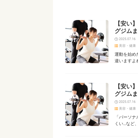
【安い】
グジムま
2025.07.16
美容・健康
運動を始め
違いますよ
【安い】
グジムま
2025.07.16
美容・健康
「パーソナ
くい…など