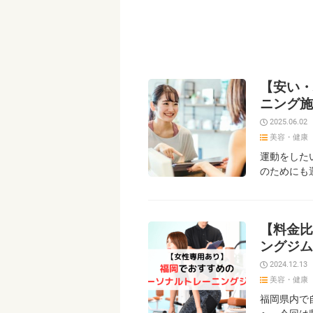
【安い・
ニング施
2025.06.02
美容・健康
運動をした
のためにも
【料金比
ングジム
2024.12.13
美容・健康
福岡県内で