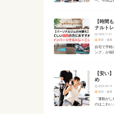
へ、今回は
【時間も
ナルトレ
2024.11.21
美容・健康
自宅で手軽
ング」が福
【安い】
め
2024.09.19
美容・健康
「運動がし
のはこわい