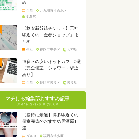
め
生活
北九州市小倉北区
小倉駅
【格安新幹線チケット】天神
駅近くの「金券ショップ」ま
とめ
生活
福岡市中央区
天神駅
博多区の安いネットカフェ5選
【完全個室・シャワー・駅近
あり】
生活
福岡市博多区
博多駅
マチしる編集部おすすめ記事
【接待に最適】博多駅近くの
個室完備のおすすめ居酒屋11
選
グルメ
福岡市博多区