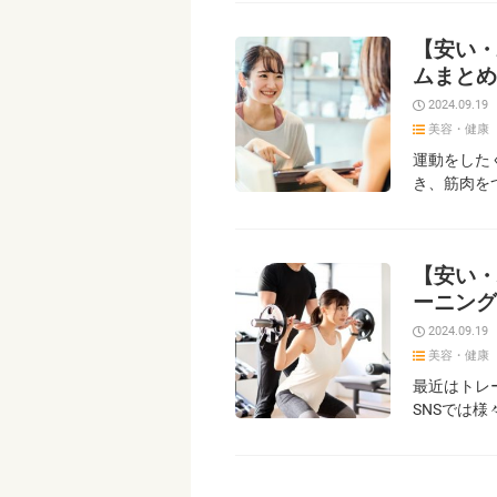
【安い・
ムまとめ
2024.09.19
美容・健康
運動をした
き、筋肉を
【安い・
ーニング
2024.09.19
美容・健康
最近はトレー
SNSでは