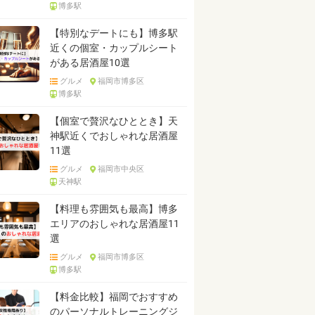
博多駅
【特別なデートにも】博多駅
近くの個室・カップルシート
がある居酒屋10選
グルメ
福岡市博多区
博多駅
【個室で贅沢なひととき】天
神駅近くでおしゃれな居酒屋
11選
グルメ
福岡市中央区
天神駅
【料理も雰囲気も最高】博多
エリアのおしゃれな居酒屋11
選
グルメ
福岡市博多区
博多駅
【料金比較】福岡でおすすめ
のパーソナルトレーニングジ