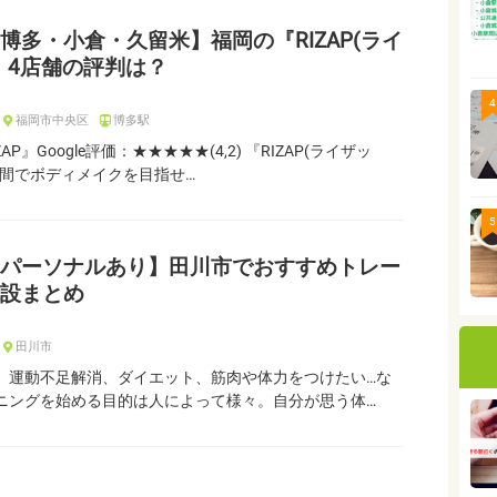
博多・小倉・久留米】福岡の『RIZAP(ライ
』4店舗の評判は？
4
福岡市中央区
博多駅
AP』Google評価：★★★★★(4,2) 『RIZAP(ライザッ
期間でボディメイクを目指せ…
5
パーソナルあり】田川市でおすすめトレー
設まとめ
田川市
、運動不足解消、ダイエット、筋肉や体力をつけたい…な
ニングを始める目的は人によって様々。自分が思う体…