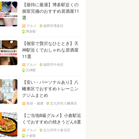
【接待に最適】博多駅近くの
個室完備のおすすめ居酒屋11
選
グルメ
福岡市博多区
博多駅
【個室で贅沢なひととき】天
神駅近くでおしゃれな居酒屋
11選
グルメ
福岡市中央区
天神駅
【安い・パーソナルあり】八
幡東区でおすすめトレーニン
グジムまとめ
美容・健康
北九州市八幡東区
【ご当地B級グルメ】小倉駅近
くでおすすめの焼きうどん6選
グルメ
北九州市小倉北区
小倉駅