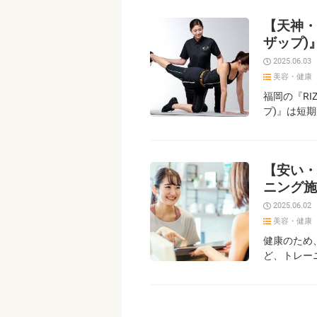
【天神・
ザップ)
2025.06.03
美容・健康
福岡の『RIZ
プ)』は短
【安い・
ニング施
2025.06.02
美容・健康
健康のため
ど、トレー