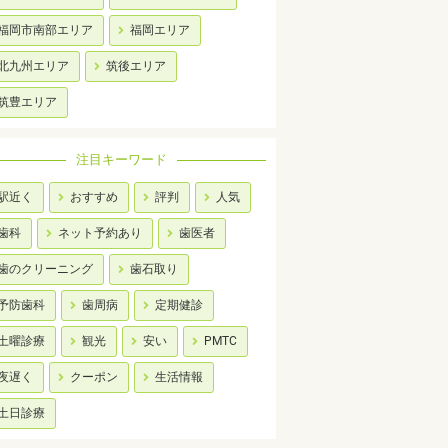
福岡市南部エリア
福岡エリア
北九州エリア
筑後エリア
筑豊エリア
注目キーワード
駅近く
おすすめ
評判
人気
歯科
ネット予約あり
歯医者
歯のクリーニング
歯石取り
予防歯科
歯周病
定期健診
土曜診療
観光
安い
PMTC
夜遅く
クーポン
生活情報
土日診療