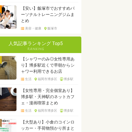
【安い】飯塚市でおすすめパ
ーソナルトレーニングジムま
とめ
美容・健康
飯塚市
人気記事ランキング Top5
【シャワーのみ◎女性専用あ
り】博多駅近くで早朝からシ
ャワー利用できるお店
生活
福岡市博多区
博多駅
【女性専用・完全個室あり】
博多駅・天神駅のネットカフ
ェ・漫画喫茶まとめ
生活
福岡市博多区
博多駅
【大型あり】小倉のコインロ
ッカー・手荷物預かり所まと