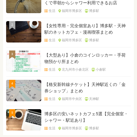
くで早朝からシャワー利用できるお店
生活
福岡市博多区
博多駅
2
【女性専用・完全個室あり】博多駅・天神
駅のネットカフェ・漫画喫茶まとめ
生活
福岡市博多区
博多駅
3
【大型あり】小倉のコインロッカー・手荷
物預かり所まとめ
生活
北九州市小倉北区
小倉駅
4
【格安新幹線チケット】天神駅近くの「金
券ショップ」まとめ
生活
福岡市中央区
天神駅
5
博多区の安いネットカフェ5選【完全個室・
シャワー・駅近あり】
生活
福岡市博多区
博多駅