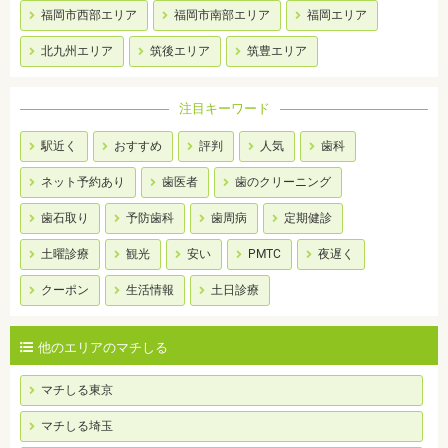
福岡市西部エリア
福岡市南部エリア
福岡エリア
北九州エリア
筑後エリア
筑豊エリア
注目キーワード
駅近く
おすすめ
評判
人気
歯科
ネット予約あり
歯医者
歯のクリーニング
歯石取り
予防歯科
歯周病
定期健診
土曜診療
観光
安い
PMTC
夜遅く
クーポン
生活情報
土日診療
他のエリアのマチしる
マチしる東京
マチしる埼玉