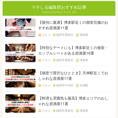
マチしる編集部おすすめ記事
【接待に最適】博多駅近くの個室完備のお
すすめ居酒屋11選
グルメ
福岡市博多区
博多駅
【特別なデートにも】博多駅近くの個室・
カップルシートがある居酒屋10選
グルメ
福岡市博多区
博多駅
【個室で贅沢なひととき】天神駅近くでお
しゃれな居酒屋11選
グルメ
福岡市中央区
天神駅
【料理も雰囲気も最高】博多エリアのおし
ゃれな居酒屋11選
グルメ
福岡市博多区
博多駅