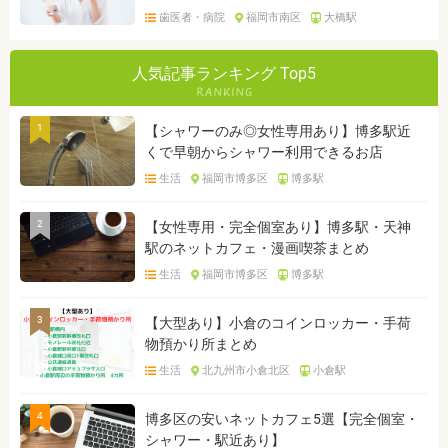
歯医者・病院
福岡市南区
大橋駅
人気記事ランキング Top5
1
【シャワーのみ◎女性専用あり】博多駅近
くで早朝からシャワー利用できるお店
生活
福岡市博多区
博多駅
2
【女性専用・完全個室あり】博多駅・天神
駅のネットカフェ・漫画喫茶まとめ
生活
福岡市博多区
博多駅
3
【大型あり】小倉のコインロッカー・手荷
物預かり所まとめ
生活
北九州市小倉北区
小倉駅
4
博多区の安いネットカフェ5選【完全個室・
シャワー・駅近あり】