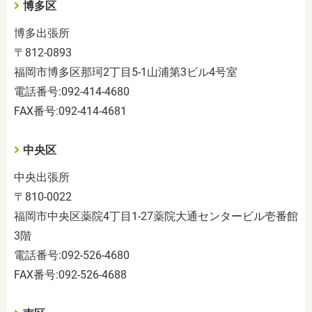
博多区
博多出張所
〒
812-0893
福岡市博多区那珂
2
丁目
5-1
山浦第
3
ビル
4
号室
電話番号
:092-414-4680
FAX
番号
:092-414-4681
中央区
中央出張所
〒
810-0022
福岡市中央区薬院
4
丁目
1-27
薬院大通センタービル壱番館
3
階
電話番号
:092-526-4680
FAX
番号
:092-526-4688