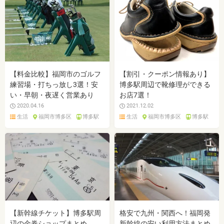
【料金比較】福岡市のゴルフ
【割引・クーポン情報あり】
練習場・打ちっ放し3選！安
博多駅周辺で靴修理ができる
い・早朝・夜遅く営業あり
お店7選！
2020.04.16
2021.12.02
生活
福岡市博多区
博多駅
生活
福岡市博多区
博多駅
【新幹線チケット】博多駅周
格安で九州・関西へ！福岡発
辺の金券ショップまとめ
新幹線の安い利用方法まとめ