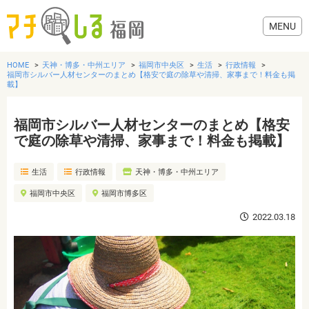
HOME
天神・博多・中州エリア
福岡市中央区
生活
行政情報
福岡市シルバー人材センターのまとめ【格安で庭の除草や清掃、家事まで！料金も掲
載】
福岡市シルバー人材センターのまとめ【格安
グルメ
で庭の除草や清掃、家事まで！料金も掲載】
美容・健康
生活
行政情報
天神・博多・中州エリア
福岡市中央区
福岡市博多区
歯医者・病院
2022.03.18
おでかけ
生活