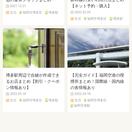
【ネット予約・購入】
2021.12.21
2022.02.25
生活
福岡市博多区
博多駅
生活
福岡市博多区
博多駅
博多駅周辺で合鍵が作成でき
【完全ガイド】福岡空港の喫
るお店まとめ【割引・クーポ
煙所まとめ！国際線・国内線
ン情報あり】
の各情報あり
2022.03.18
2022.03.18
生活
福岡市博多区
博多駅
生活
福岡市博多区
福岡空港駅