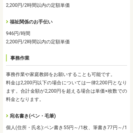
2,200
円
/2
時間以内の定額単価
福祉関係のお手伝い
946
円
/
時間
2,200
円
/2
時間以内の定額単価
事務作業
事務作業や家庭教師をお願いすることも可能です。
料金は
2,200
円以下の場合については一律
2,200
円となり
ます。合計金額が
2,200
円を超える場合は単価
×
枚数での
料金となります。
宛名書き
(
ペン・毛筆
)
個人
(
住所・氏名
):
ペン書き
55
円～
/1
枚、筆書き
77
円～
/1