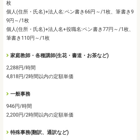
枚
個人
(
住所・氏名
)+
法人名
:
ペン書き
66
円～
/1
枚、筆書き
9
9
円～
/1
枚
個人
(
住所・氏名
)+
法人名
+
役職名
:
ペン書き
77
円～
/1
枚、
筆書き
110
円～
/1
枚
家庭教師・各種講師
(
生花・書道・お茶など
)
2,288
円
/
時間
4,818
円
/2
時間以内の定額単価
一般事務
946
円
/
時間
2,200
円
/2
時間以内の定額単価
特殊事務
(
翻訳、通訳など
)