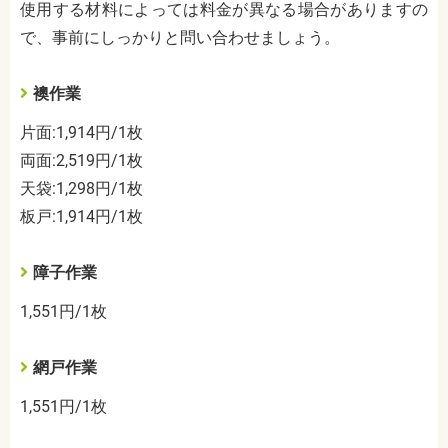
使用する材料によっては料金が異なる場合がありますの
で、事前にしっかりと問い合わせましょう。
襖作業
片面
:1,914
円
/1
枚
両面
:2,519
円
/1
枚
天袋
:1,298
円
/1
枚
板戸
:1,914
円
/1
枚
障子作業
1,551
円
/1
枚
網戸作業
1,551
円
/1
枚