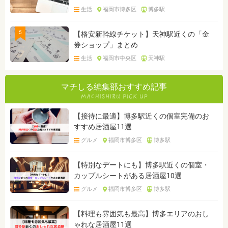
生活
福岡市博多区
博多駅
5
【格安新幹線チケット】天神駅近くの「金
券ショップ」まとめ
生活
福岡市中央区
天神駅
マチしる編集部おすすめ記事
【接待に最適】博多駅近くの個室完備のお
すすめ居酒屋11選
グルメ
福岡市博多区
博多駅
【特別なデートにも】博多駅近くの個室・
カップルシートがある居酒屋10選
グルメ
福岡市博多区
博多駅
【料理も雰囲気も最高】博多エリアのおし
ゃれな居酒屋11選