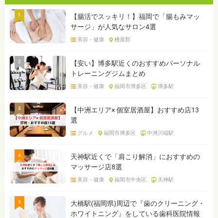
1
【腸活でスッキリ！】福岡で「腸もみマッ
サージ」が人気なサロン4選
美容・健康
糟屋郡
2
【安い】博多駅近くのおすすめパーソナル
トレーニングジムまとめ
美容・健康
福岡市博多区
博多駅
3
【中洲エリア× 個室居酒屋】おすすめ店13
選
グルメ
福岡市博多区
中洲川端駅
4
天神駅近くで「肩こり解消」におすすめの
マッサージ店8選
美容・健康
福岡市中央区
天神駅
5
大橋駅(福岡県)周辺で『歯のクリーニング・
ホワイトニング』をしている歯科医院情報