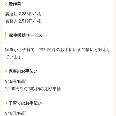
畳作業
裏返し
:2,288
円
/1
枚
表替え
:2,519
円
/1
枚
家事援助サービス
家事から子育て、福祉関係のお手伝いまで幅広く対応し
ています。
家事のお手伝い
946
円
/
時間
2,200
円
/2
時間以内の定額単価
子育てのお手伝い
946
円
/
時間