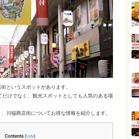
1
2
3
店街というスポットがあります。
てだけでなく、観光スポットとしても人気のある場
ト、川端商店街についてお得な情報を紹介します。
4
Contents
[
hide
]