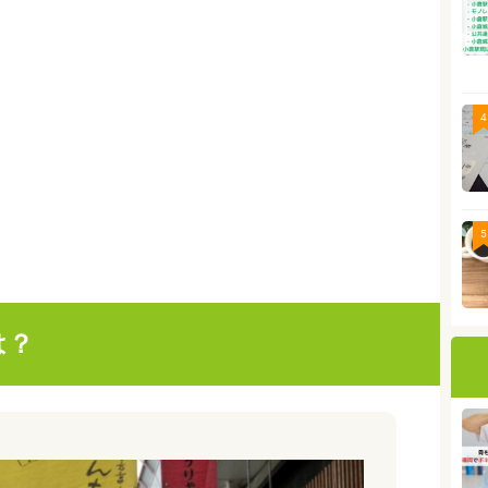
4
5
は？