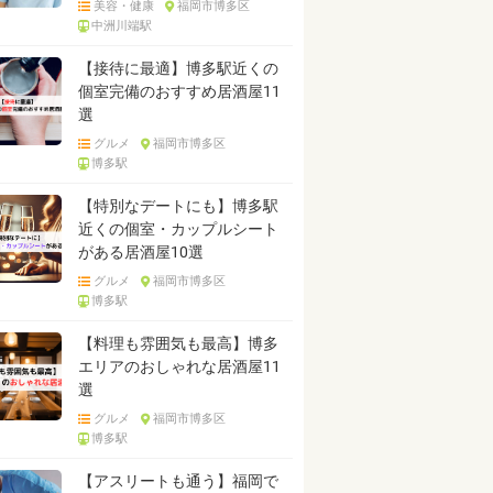
美容・健康
福岡市博多区
中洲川端駅
【接待に最適】博多駅近くの
個室完備のおすすめ居酒屋11
選
グルメ
福岡市博多区
博多駅
【特別なデートにも】博多駅
近くの個室・カップルシート
がある居酒屋10選
グルメ
福岡市博多区
博多駅
【料理も雰囲気も最高】博多
エリアのおしゃれな居酒屋11
選
グルメ
福岡市博多区
博多駅
【アスリートも通う】福岡で