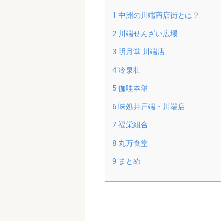
1
中洲の川端商店街とは？
2
川端せんざい広場
3
明月堂 川端店
4
冷泉壮
5
伽哩本舗
6
味処井戸端・川端店
7
福栄組合
8
丸万食堂
9
まとめ