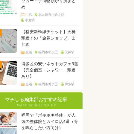
ッカー・手荷物預かり所まと
め
生活
北九州市小倉北区
小倉駅
【格安新幹線チケット】天神
駅近くの「金券ショップ」ま
とめ
生活
福岡市中央区
天神駅
博多区の安いネットカフェ5選
【完全個室・シャワー・駅近
あり】
生活
福岡市博多区
博多駅
マチしる編集部おすすめ記事
福岡で「ボキボキ整体」が人
気の整体院とカイロ店4選（骨
を鳴らしたい方向け）