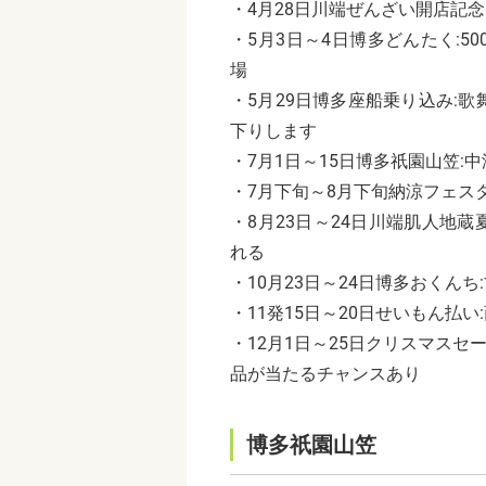
・
4
月
28
日川端ぜんざい開店記念
・
5
月
3
日～
4
日博多どんたく
:50
場
・
5
月
29
日博多座船乗り込み
:
歌
下りします
・
7
月
1
日～
15
日博多祇園山笠
:
中
・
7
月下旬～
8
月下旬納涼フェス
・
8
月
23
日～
24
日川端肌人地蔵
れる
・
10
月
23
日～
24
日博多おくんち
:
・
11
発
15
日～
20
日せいもん払い
:
・
12
月
1
日～
25
日クリスマスセ
品が当たるチャンスあり
博多祇園山笠