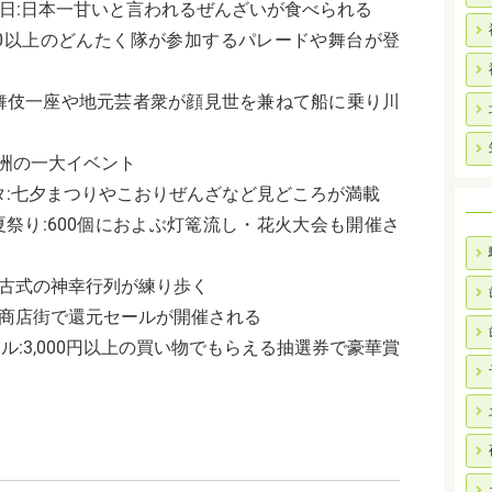
日
:
日本一甘いと言われるぜんざいが食べられる
0
以上のどんたく隊が参加するパレードや舞台が登
舞伎一座や地元芸者衆が顔見世を兼ねて船に乗り川
洲の一大イベント
タ
:
七夕まつりやこおりぜんざなど見どころが満載
夏祭り
:600
個におよぶ灯篭流し・花火大会も開催さ
古式の神幸行列が練り歩く
商店街で還元セールが開催される
ール
:3,000
円以上の買い物でもらえる抽選券で豪華賞