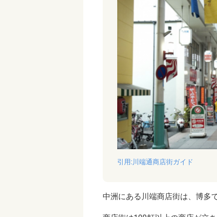
引用:川端通商店街ガイド
中洲にある川端商店街は、博多