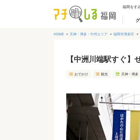
福岡をす
グ
HOME
天神・博多・中州エリア
福岡市博多区
【中洲川端駅すぐ】
おでかけ
観光
天神・博多