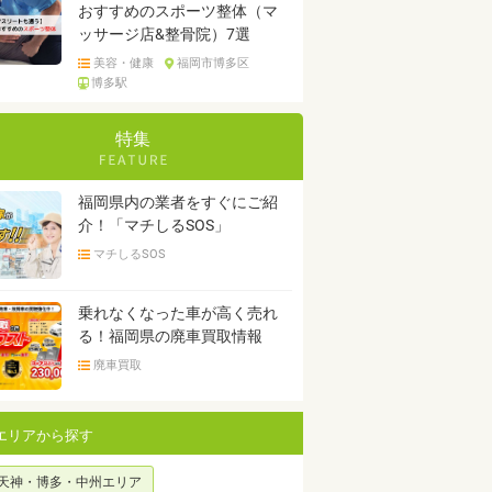
おすすめのスポーツ整体（マ
ッサージ店&整骨院）7選
美容・健康
福岡市博多区
博多駅
特集
福岡県内の業者をすぐにご紹
介！「マチしるSOS」
マチしるSOS
乗れなくなった車が高く売れ
る！福岡県の廃車買取情報
廃車買取
エリアから探す
天神・博多・中州エリア