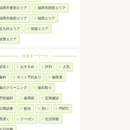
福岡市東部エリア
福岡市西部エリア
福岡市南部エリア
福岡エリア
北九州エリア
筑後エリア
筑豊エリア
注目キーワード
駅近く
おすすめ
評判
人気
歯科
ネット予約あり
歯医者
歯のクリーニング
歯石取り
予防歯科
歯周病
定期健診
土曜診療
観光
安い
PMTC
夜遅く
クーポン
生活情報
土日診療