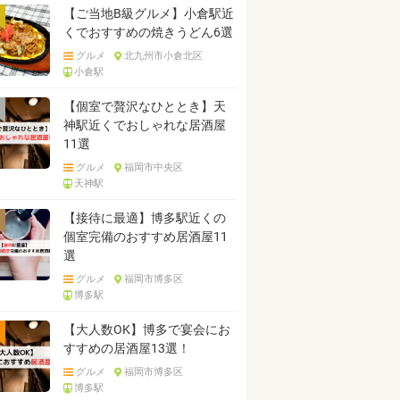
【ご当地B級グルメ】小倉駅近
くでおすすめの焼きうどん6選
グルメ
北九州市小倉北区
小倉駅
【個室で贅沢なひととき】天
神駅近くでおしゃれな居酒屋
11選
グルメ
福岡市中央区
天神駅
【接待に最適】博多駅近くの
個室完備のおすすめ居酒屋11
選
グルメ
福岡市博多区
博多駅
【大人数OK】博多で宴会にお
すすめの居酒屋13選！
グルメ
福岡市博多区
博多駅