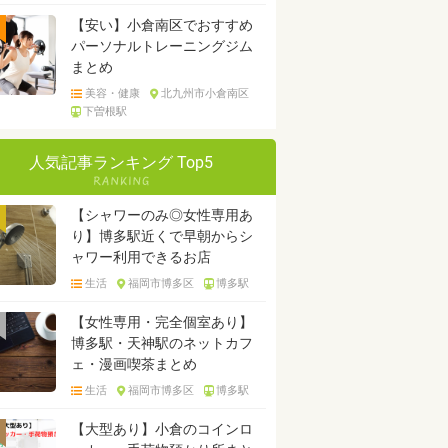
【安い】小倉南区でおすすめ
パーソナルトレーニングジム
まとめ
美容・健康
北九州市小倉南区
下曽根駅
人気記事ランキング Top5
【シャワーのみ◎女性専用あ
り】博多駅近くで早朝からシ
ャワー利用できるお店
生活
福岡市博多区
博多駅
【女性専用・完全個室あり】
博多駅・天神駅のネットカフ
ェ・漫画喫茶まとめ
生活
福岡市博多区
博多駅
【大型あり】小倉のコインロ