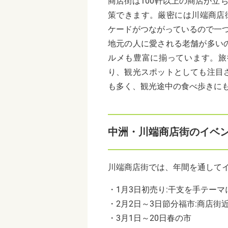
商店街は100軒以上の商店が立
策できます。厳密には川端商店
ケードがつながっているので一
地元の人に愛される老舗が多い
ルメも豊富に揃っています。旅
り、観光スポットとしても注目
も多く、観光途中の食べ歩きに
中洲・川端商店街のイベ
川端商店街では、年間を通して
・
1
月
3
日初売り
:
干支を手テーマ
・
2
月
2
日～
3
日節分福市
:
商店街
・
3
月
1
日～
20
日春の市