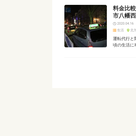
料金比較
市八幡西
2020.04.16
生活
北
運転代行と
頃の生活に