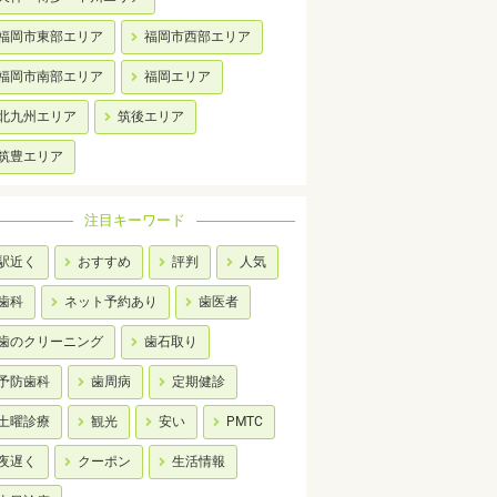
福岡市東部エリア
福岡市西部エリア
福岡市南部エリア
福岡エリア
北九州エリア
筑後エリア
筑豊エリア
注目キーワード
駅近く
おすすめ
評判
人気
歯科
ネット予約あり
歯医者
歯のクリーニング
歯石取り
予防歯科
歯周病
定期健診
土曜診療
観光
安い
PMTC
夜遅く
クーポン
生活情報