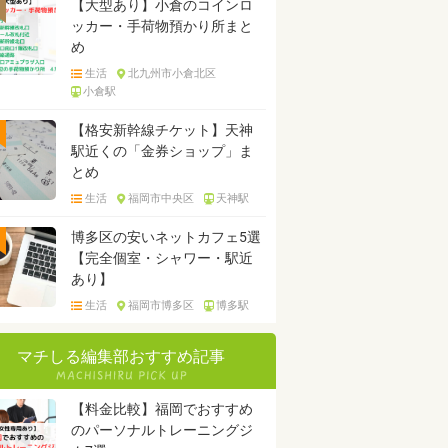
【大型あり】小倉のコインロ
ッカー・手荷物預かり所まと
め
生活
北九州市小倉北区
小倉駅
【格安新幹線チケット】天神
駅近くの「金券ショップ」ま
とめ
生活
福岡市中央区
天神駅
博多区の安いネットカフェ5選
【完全個室・シャワー・駅近
あり】
生活
福岡市博多区
博多駅
マチしる編集部おすすめ記事
【料金比較】福岡でおすすめ
のパーソナルトレーニングジ