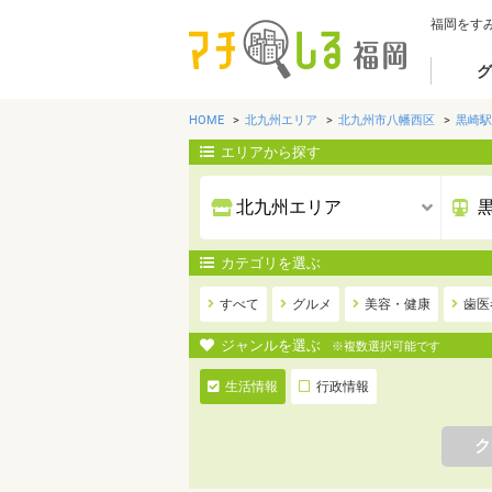
福岡をす
グ
HOME
北九州エリア
北九州市八幡西区
黒崎駅
エリアから探す
カテゴリを選ぶ
すべて
グルメ
美容・健康
歯医
ジャンルを選ぶ
※複数選択可能です
生活情報
行政情報
ク