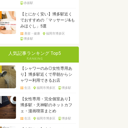
赤坂駅
【とにかく安い】博多駅近く
でおすすめの「マッサージ&も
みほぐし」5選
美容・健康
福岡市博多区
博多駅
人気記事ランキング Top5
【シャワーのみ◎女性専用あ
り】博多駅近くで早朝からシ
ャワー利用できるお店
生活
福岡市博多区
博多駅
【女性専用・完全個室あり】
博多駅・天神駅のネットカフ
ェ・漫画喫茶まとめ
生活
福岡市博多区
博多駅