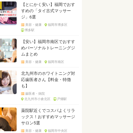
【とにかく安い】福岡でおす
すめの「タイ古式マッサー
ジ」6選
美容・健康
福岡市博多区
博多駅
【安い】福岡市南区でおすす
めパーソナルトレーニングジ
ムまとめ
美容・健康
福岡市南区
北九州市のホワイトニング対
応歯医者さん【料金・特徴
も】
歯医者・病院
北九州市小倉北区
戸畑駅
薬院駅近くでコスパよくリラ
ックス！おすすめマッサージ
サロン5選
美容・健康
福岡市中央区