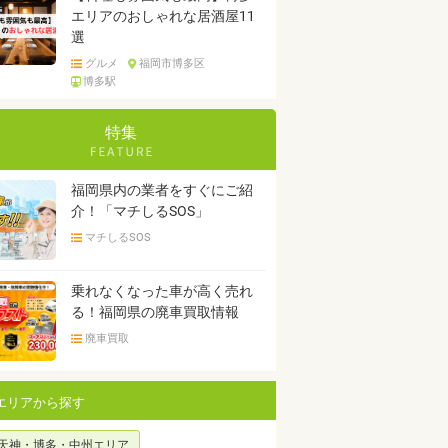
エリアのおしゃれな居酒屋11
選
グルメ
福岡市博多区
博多駅
特集
福岡県内の業者をすぐにご紹
介！「マチしるSOS」
マチしるSOS
乗れなくなった車が高く売れ
る！福岡県の廃車買取情報
廃車買取
エリアから探す
天神・博多・中州エリア