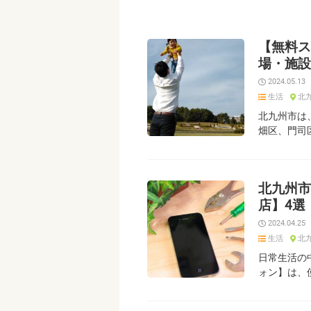
【無料ス
場・施設
2024.05.13
生活
北
北九州市は
畑区、門司
北九州市
店】4選
2024.04.25
生活
北
日常生活の
ォン】は、