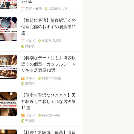
ム7選
美容・健康
福岡市中央区
【接待に最適】博多駅近くの
個室完備のおすすめ居酒屋11
選
グルメ
福岡市博多区
博多駅
【特別なデートにも】博多駅
近くの個室・カップルシート
がある居酒屋10選
グルメ
福岡市博多区
博多駅
【個室で贅沢なひととき】天
神駅近くでおしゃれな居酒屋
11選
グルメ
福岡市中央区
天神駅
【料理も雰囲気も最高】博多